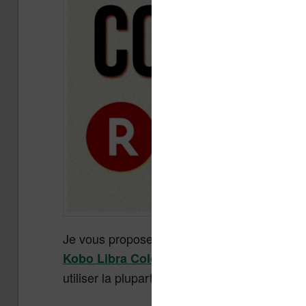
Je vous propose un tutoriel complet pour appre
parce que c’est une des
Kobo Libra Colour
utiliser la plupart des fonctions présentées 