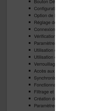
Bouton Découvrir pour la librairie Kobo 
Configuration de la luminosité de l’écr
Option de lumière naturelle ou Comfort
Réglage de la luminosité pour la lectur
Connexion au Wi-Fi
Vérification du niveau de la batterie
Paramètres d’économie d’énergie
Utilisation de la couverture de veille po
Utilisation de l’écran tactile et des bo
Verrouillage de la liseuse avec un cod
Accès aux ebooks récemment consult
Synchronisation des informations du 
Fonctionnalités de recherche dans les l
Filtrage et organisation des livres et de
Création de collections
Paramètres de lecture : tourner les pag