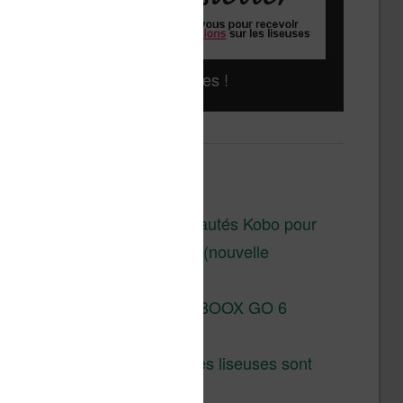
Liseuses pas chères !
Derniers articles :
Les nouveautés Kobo pour
la fin 2026 (nouvelle
liseuse)
Test de la BOOX GO 6
Gen II
Pourquoi les liseuses sont
si chères ?