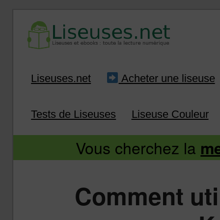
Liseuse et ebook : tout savoir
Infos sur les liseuses
Aller
Aller
Liseuses.net
Acheter une liseuse
au
au
Tests de Liseuses
Liseuse Couleur
contenu
contenu
Vous cherchez la
me
principal
secondaire
Comment util