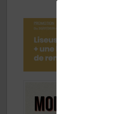
K
Publ