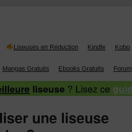
 Kindle, Kobo, Vivlio, Pocketboo
Liseuses en Réduction
Kindle
Kobo
Mangas Gratuits
Ebooks Gratuits
Forum
? Lisez ce
illeure
liseuse
gui
iser une liseuse