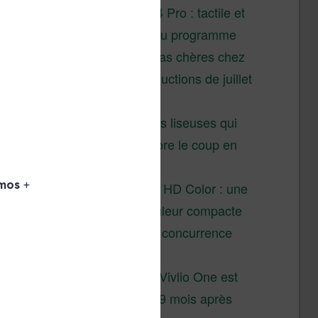
XTEINK X4 Pro : tactile et
éclairage au programme
Liseuses pas chères chez
Vivlio – réductions de juillet
2026
3 anciennes liseuses qui
valent encore le coup en
2026
Vivlio Light HD Color : une
liseuse couleur compacte
à prix défiant toute concurrence
chez Cultura
La liseuse Vivlio One est
un succès 9 mois après