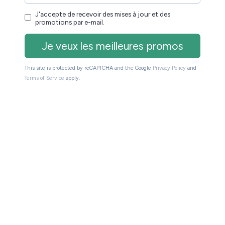
(et télécharger des livres)
an
Light Pro
e nocturne
ur éteindre l’écran
utons physiques pour la navigation
e PIN
és
compte Kobo
ivres et les annotations
s livres audio
es, surligner le texte et prendre des notes