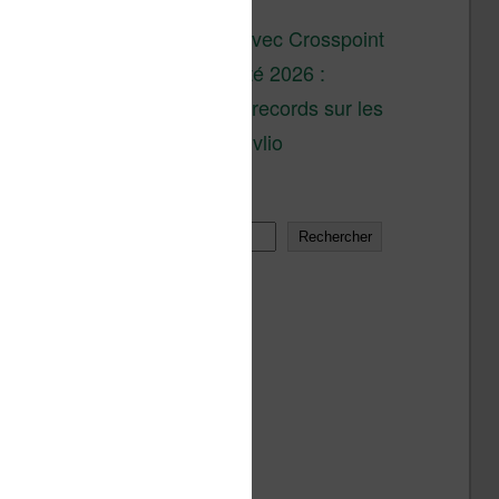
son lancement
XTEINK X4 : test avec Crosspoint
Soldes d’été 2026 :
réductions records sur les
liseuses Kobo et Vivlio
Rechercher
Rechercher