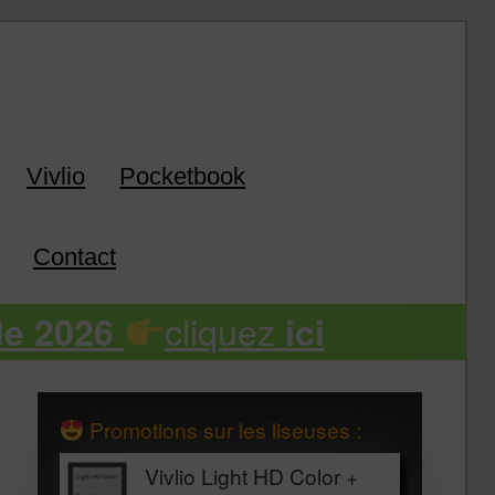
k
Vivlio
Pocketbook
Contact
cliquez
de 2026
ici
Promotions sur les liseuses :
Vivlio Light HD Color +