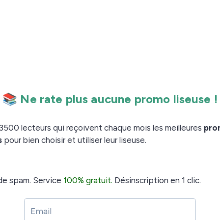
la liseuse Kobo Libra Colour :
bibliothèque