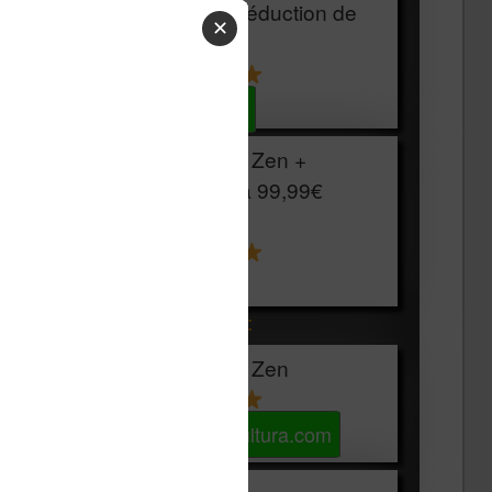
HOUSSE
réduction de
✕
15€
Voir sur Cultura.com
Vivlio Light Zen +
HOUSSE à
99,99€
129,99€
Voir sur Boulanger
Les accessibles :
Vivlio Light Zen
Voir sur Cultura.com