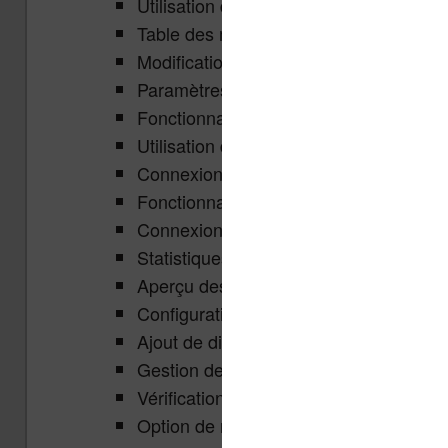
Utilisation de la recherche pour les déf
Table des matières, annotations et outi
Modification des polices, des tailles, de
Paramètres pour le temps de lecture, le
Fonctionnalité de mode sombre
Utilisation des paramètres de zoom po
Connexion d’appareils Bluetooth pour l
Fonctionnalités de liste de souhaits et 
Connexion à Dropbox, Google Drive et
Statistiques de lecture et suivi de l’activ
Aperçu des fonctionnalités bêta
Configuration du compte Kobo et des p
Ajout de dictionnaires et de contrôles 
Gestion des téléchargements d’ebooks
Vérification des mises à jour logicielles
Option de réinitialisation aux paramètr