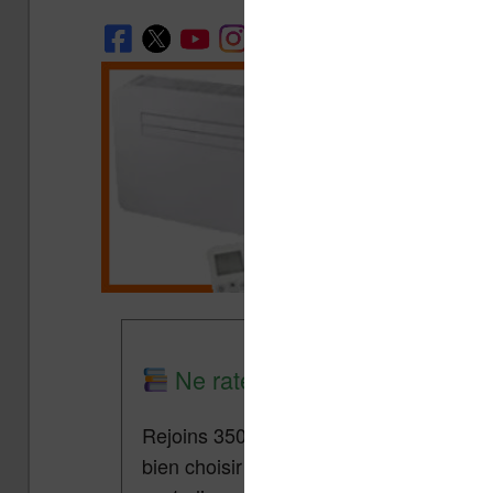
Ne rate plus aucune promo lis
Rejoins 3500 lecteurs qui reçoivent cha
bien choisir et utiliser leur liseuse.
Pa