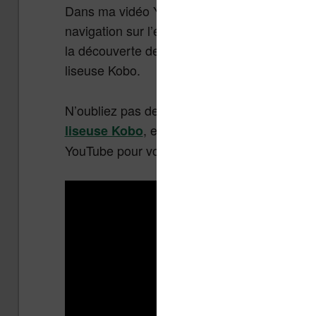
Dans ma vidéo Youtube, j’explore en profondeu
navigation sur l’écran d’accueil à la personn
la découverte de fonctionnalités d’affichage 
liseuse Kobo.
N’oubliez pas de regarder la vidéo ci-dessous 
, et si vous trouvez le contenu
liseuse Kobo
YouTube pour voir beaucoup d’autres vidéo