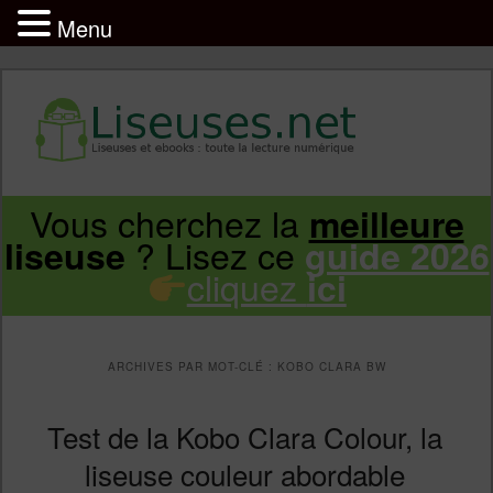
Menu
Liseuse et ebook : tout savoir
Infos sur les liseuses Kindle, Kobo,
Vous cherchez la
meilleure
Aller
Aller
Vivlio, Pocketbook
? Lisez ce
liseuse
guide 2026
cliquez
ici
au
au
contenu
contenu
ARCHIVES PAR MOT-CLÉ :
KOBO CLARA BW
principal
secondaire
Test de la Kobo Clara Colour, la
liseuse couleur abordable