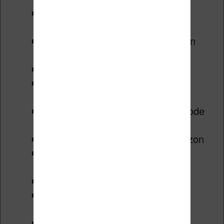
22:40
Paramètres de la liseuse
Kindle Paperwhite
22:45
Gestion du compte Amazon
Kindle
23:37
Régler les publicités
24:15
Réglage du Wifi Kindle
Paperwhite
24:50
Redémarrer, réinitialiser, code
de protection, etc.
25:50
Supprimer le traçage Amazon
26:15
Gagner de l’espace de
stockage pour les ebooks
26:50
Options d’affichages
27:17
Gérer les dictionnaires, la
langue
28:24
Accessibilité pour les