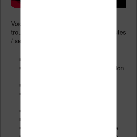
Voici les points importants que vous
trouverez sur cette vidéo avec les minutes
/ secondes :
0:00
Introduction
1:07
Ecran d’accueil et présentation
générale
1:44
Listes de lecture
2:42
Propositions de lecture sur
l’écran d’accueil
4:10
Bibliothèque Kindle
5:07
Rechercher sur la liseuse
6:00
Ouverture d’un ebook Kindle
6:15
Word Wise pour les livres en