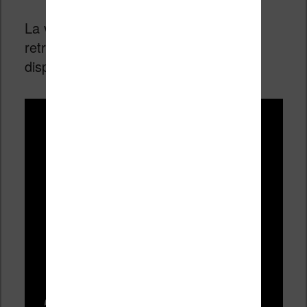
La vidéo ci-dessous vous aidera à
retrouver toutes les fonctionnalités
disponibles sur la liseuse :