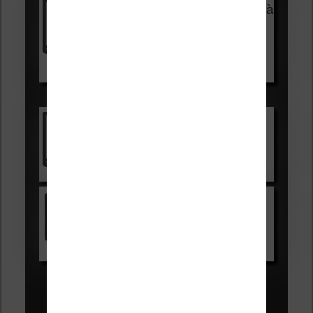
Vivlio Light Zen + HOUSSE à
99,99€
129,99€
Voir sur Boulanger
Les accessibles :
Vivlio Light Zen
Voir sur Cultura.com
Kindle
Voir sur Amazon.fr
Les Meilleures liseuses pour août
2026