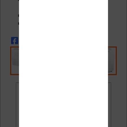
malvoyants
28:52
Contrôle parental
29:20
Trouver de l’aide
Ne rate plus aucune
promo liseuse !
Rejoins 3500 lecteurs qui