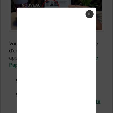
✕
Vous trouverez sur cette page un mode
d’emploi complet et en vidéo pour
apprendre à utiliser
une liseuse Kindle
Paperwhite
.
Voir
la Kindle Paperwhite chez
Amazon.fr
Voir
le test de la Kindle
Paperwhite présentée dans cette
vidéo