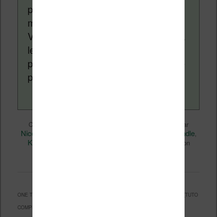
pour vous aider à naviguer dans le
monde des liseuses (Kindle, Kobo,
Vivlio, etc) et faire la promotion de la
lecture (numérique ou non). Vous
pouvez en savoir plus en lisant notre
page
a propos
.
Liseuses et eReader
Ce contenu a été publié dans
par
Nicolas (actu liseuse, ebook, etc)
Kindle
, et marqué avec
,
Kindle Paperwhite
Vidéo
,
. Mettez-le en favori avec son
permalien
.
ONE THOUGHT ON “
COMMENT UTILISER UNE KINDLE PAPERWHITE ? (TUTO
COMPLET)
”