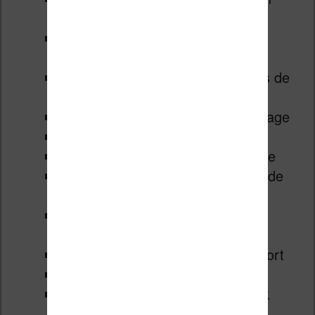
anglais
7:17
Prendre des notes et des
annotations
8:05
Modification des paramètres de
textes (police, taille, etc.)
8:54
Mode portrait et mode paysage
9:30
Marges et interligne
9:50
Autres paramètres de lecture
10:20
Animation de changement de
page
11:05
Sommaire et chapitres de
l’ebook Kindle
11:18
Affichage des notes et export
11:44
Marques pages
11:55
Rechercher dans un ebook
Kindle