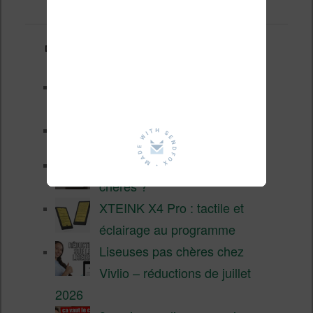
Derniers articles :
Les nouveautés Kobo pour la
fin 2026 (nouvelle liseuse)
Test de la BOOX GO 6 Gen II
Pourquoi les liseuses sont si
chères ?
XTEINK X4 Pro : tactile et
éclairage au programme
Liseuses pas chères chez
Vivlio – réductions de juillet
2026