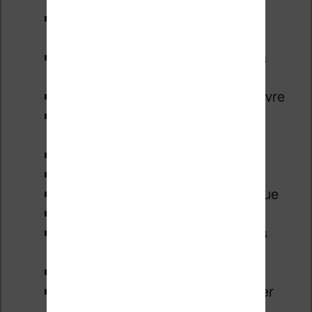
12:25
Afficher les information sur
l’ebook
13:00
Fonction X-Ray exclusive à
Kindle
14:05
Navigation rapide dans le livre
15:00
Utilisation du dictionnaire,
traduction
15:59
Utilisation de Wikipedia
16:12
Navigateur Internet
17:00
Eclairage, filtre lumière bleue
18:30
Mode sombre
18:50
Synchroniser la lecture des
ebooks Kindle
19:18
Mode avion, batterie
20:13
Boutique Kindle, télécharger
des livres