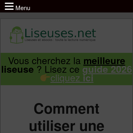
Menu
Liseuse et ebook : tout savoir
Infos sur les liseuses Kindle, Kobo,
Vous cherchez la
meilleure
Aller
Aller
Vivlio, Pocketbook
? Lisez ce
liseuse
guide 2026
cliquez
ici
au
au
contenu
contenu
Comment
principal
secondaire
utiliser une