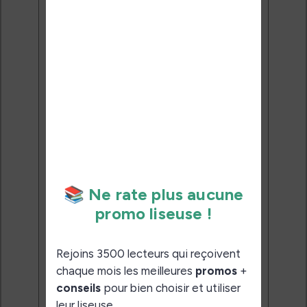
reçoivent chaque mois les
meilleures promos + conseils
pour bien choisir et utiliser leur
liseuse.
Pas de spam.
Service 100% gratuit.
Désinscription en 1 clic.
Email:
J'accepte de recevoir des
mises à jour et des promotions
par e-mail.
Je veux les meilleures
promos