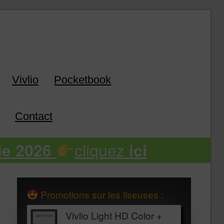
k
Vivlio
Pocketbook
Contact
cliquez
de 2026
ici
Promotions sur les liseuses :
Vivlio Light HD Color +