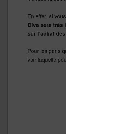
En effet, si vous avez un abonnement à votr
Diva sera très intéressant pour profiter
.
sur l’achat des livres
Pour les gens qui ne possèdent pas de
lise
voir laquelle pourrait le mieux correspondre 
Bookeen Notéa