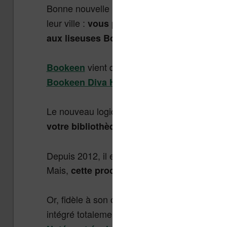
Bonne nouvelle pour les lectrices et lecteu
leur ville :
vous pouvez maintenant emprunte
aux liseuses Bookeen Diva !
vient de publier une mise à jour p
Bookeen
.
Bookeen Diva HD
Le nouveau logiciel rend
plus simple l’util
.
votre bibliothèque municipale
Depuis 2012, il est en effet possible d’empr
Mais,
cette procédure était loin d’être sim
Or, fidèle à son objectif de rendre la lectu
intégré totalement le prêt numérique en bibl