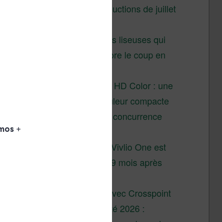
Vivlio – réductions de juillet
2026
3 anciennes liseuses qui
valent encore le coup en
2026
Vivlio Light HD Color : une
liseuse couleur compacte
à prix défiant toute concurrence
chez Cultura
La liseuse Vivlio One est
un succès 9 mois après
son lancement
XTEINK X4 : test avec Crosspoint
Soldes d’été 2026 :