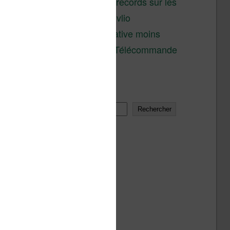
réductions records sur les
liseuses Kobo et Vivlio
Une alternative moins
chère à la Télécommande
Kobo
Rechercher
Rechercher