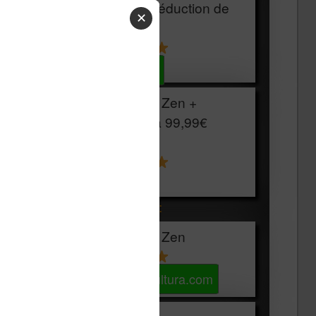
HOUSSE
réduction de
✕
15€
Voir sur Cultura.com
Vivlio Light Zen +
HOUSSE à
99,99€
129,99€
Voir sur Boulanger
Les accessibles :
Vivlio Light Zen
Voir sur Cultura.com