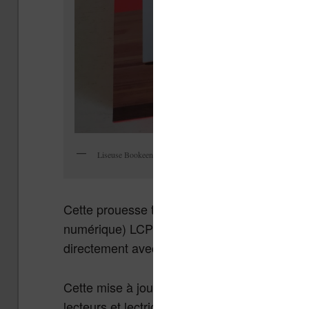
Liseuse Bookeen Diva : une liseuse française et accessible !
Cette prouesse technique est réalisée grâce 
numérique) LCP qui est bien plus facile d’ut
directement avec le système de prêt des bib
Cette mise à jour propose donc une fonctionn
lecteurs et lectrices.