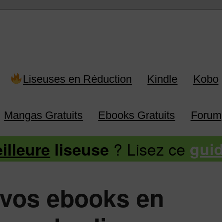
 Kindle, Kobo, Vivlio, Pocketboo
Liseuses en Réduction
Kindle
Kobo
Mangas Gratuits
Ebooks Gratuits
Forum
? Lisez ce
illeure
liseuse
gui
vos ebooks en