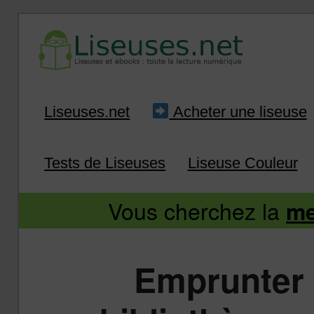
Liseuse et ebook : tout savoir
Infos sur les liseuses
Aller
Aller
Liseuses.net
Acheter une liseuse
au
au
Tests de Liseuses
Liseuse Couleur
contenu
contenu
Vous cherchez la
me
principal
secondaire
Emprunter 