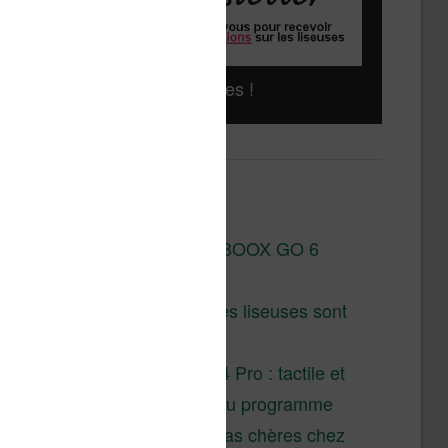
Liseuses pas chères !
Derniers articles :
Test de la BOOX GO 6
Gen II
Pourquoi les liseuses sont
si chères ?
XTEINK X4 Pro : tactile et
éclairage au programme
Liseuses pas chères chez