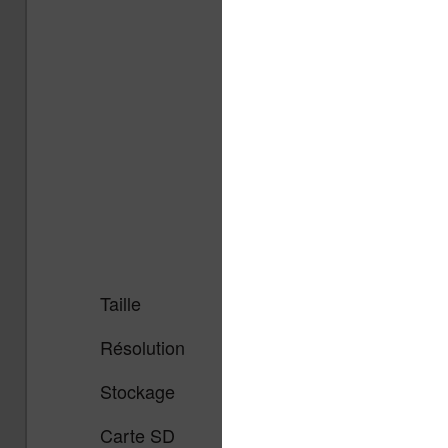
Taille
10.3 pouces, tact
Résolution
1404 x 1872 pix
Stockage
32 Go
Carte SD
Non