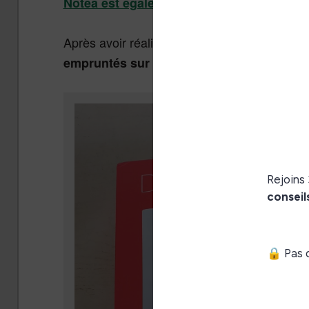
).
Notéa est également concernée
Après avoir réalisé la mise à jour, vous pou
.
empruntés sur votre liseuse Bookeen