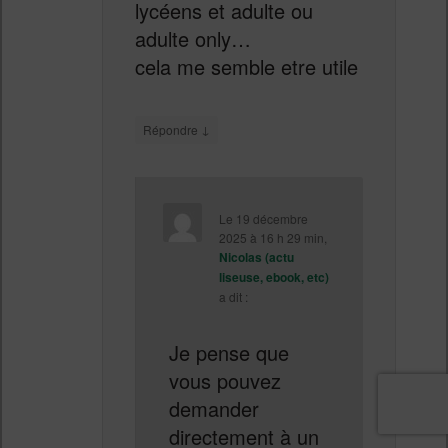
lycéens et adulte ou
adulte only…
cela me semble etre utile
↓
Répondre
Le
19 décembre
2025 à 16 h 29 min
,
Nicolas (actu
liseuse, ebook, etc)
a dit :
Je pense que
vous pouvez
demander
directement à un