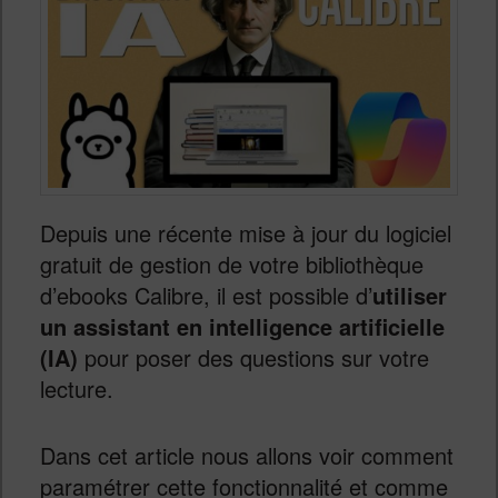
Depuis une récente mise à jour du logiciel
gratuit de gestion de votre bibliothèque
d’ebooks Calibre, il est possible d’
utiliser
un assistant en intelligence artificielle
(IA)
pour poser des questions sur votre
lecture.
Dans cet article nous allons voir comment
paramétrer cette fonctionnalité et comme