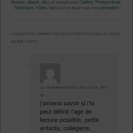
liseuse, ebook, etc)
Calibre
Perspectives
, et marqué avec
,
,
Technique
Vidéo
permalien
,
. Mettez-le en favori avec son
.
4 THOUGHTS ON “
COMMENT UTILISER LA FONCTION IA DANS LE LOGICIEL
CALIBRE ? (TUTO)
”
Le
18 décembre 2025 à 16 h 02 min
,
Pif
a
dit :
j’aimerai savoir si l’Ia
peut définir l’age de
lecture possible, petits
enfants, collégiens,