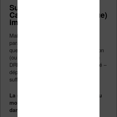
Supprimer un DRM avec
Calibre : mission (presque)
impossible ?
Maintenant que Calibre est lancé et
paramétrer vous devez ajoutez le livre
que vous avez télécharger chez Amazon
(ou un autre fournisseur d’ebooks avec
DRM) dans votre bibliothèque (un glissé –
déposé sur la page principale devrait
suffire).
La suppression du DRM intervient au
moment de l’ajout du fichier ebook
dans Calibre
.