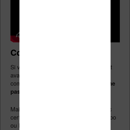
Conclusion
Si vous avez lu cet article jusqu’au bout
avant de faire l’opération, vous avez
compris :
cette méthode ne fonctionne
pas à tous les coups, loin de là
.
Mais, elle semble porter ses fruits avec
certains DRM sur les ebook Kindle, Kobo
ou PDF, par exemple.