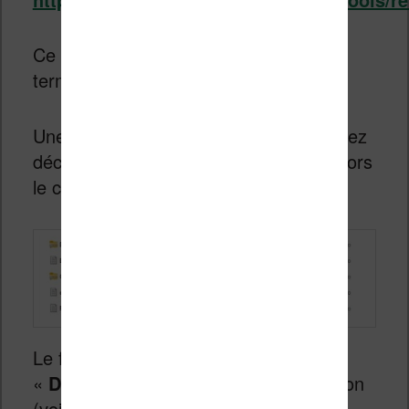
Ce qu’il vous faut c’est le fichier qui se
termine par « .zip ».
Une fois sur votre ordinateur, vous devez
décompresser l’archive. Vous verrez alors
le contenu :
Le fichier à utiliser sera
«
DeDRM_Plugin.zip
» pour l’installation
(voir étape suivante) mais aussi