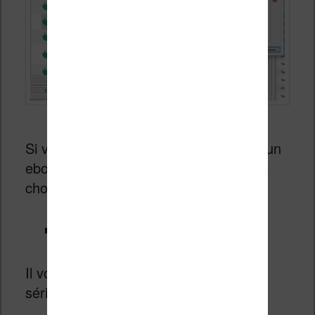
Si vous voulez supprimer un DRM sur un
ebook Kobo, vous devez faire la même
chose avec le deuxième plugin :
Obok plugin for Calibre
Il vous faudra alors saisir le numéro de
série de votre liseuse Kobo.