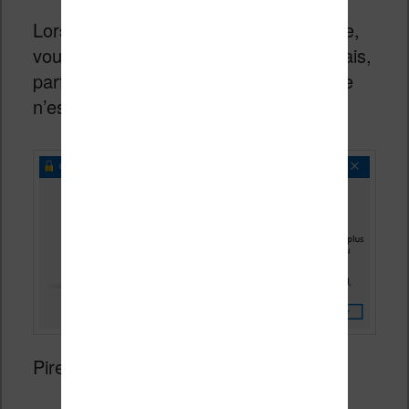
Lorsque votre livre est bien dans la liste,
vous pouvez tenter une conversion. Mais,
parfois, Calibre va vite vous dire que ce
n’est pas possible avec un message :
Pire, on ne peut pas visualiser l’ebook.