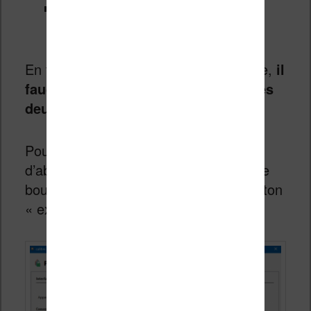
DeDRM plugin for Calibre
: pour
enlever les DRM Kindle et Adobe
En fonction de ce que vous voulez faire,
il
faudra donc installer un plugin ou les
deux pour que cela fonctionne
.
Pour installer un plugin, lancez tout
d’abord le logiciel Calibre. Cliquez sur le
bouton « préférences » puis sur le bouton
« extensions » :