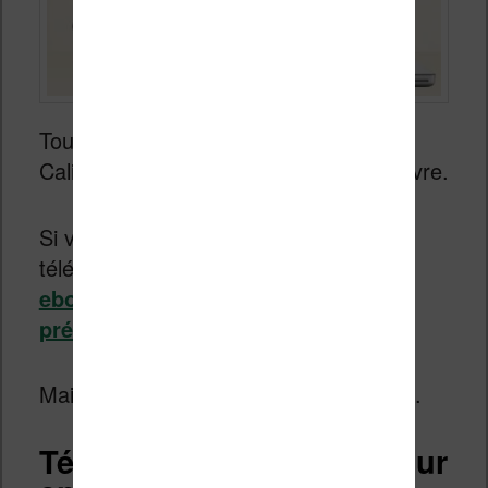
Tout d’abord, il vous faudra le logiciel
Calibre pour gérer votre collection de livre.
Si vous ne l’avez pas, vous pouvez le
télécharger sur ce site
https://calibre-
ebook.com/
et lire
mon article de
présentation
– si nécessaire.
Maintenant, les choses se compliquent.
Télécharger un plugin pour