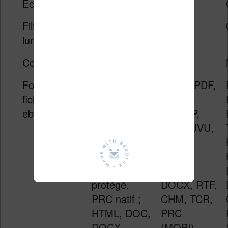
Éclairage
Oui
Oui
Filtre de la
Non
Oui
lumière bleue
Couleur
Non
Non
Formats de
Kindle
EPUB, PDF,
fichiers
Format 8
FB2,
ebooks
(AZW3),
FB2.ZIP,
Kindle
TXT, DJVU,
(AZW), TXT,
HTM,
PDF, EPUB,
HTML,
MOBI non
DOC,
protégé,
DOCX, RTF,
PRC natif ;
CHM, TCR,
HTML, DOC,
PRC
DOCX,
(MOBI),