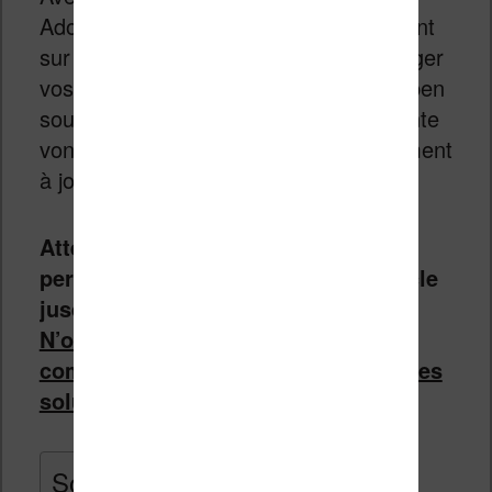
Adobe, Kobo, Vivlio et Kindle qui arrivent
sur le marché pour toujours plus protéger
vos livres électroniques, les logiciels open
source tel que celui que je vous présente
vont avoir besoin de se mettre rapidement
à jour.
Attention : si vous ne voulez pas
perdre votre temps, lisez bien l’article
jusqu’au bout avant de commercer !
N’oubliez pas de lire tous les
commentaires qui apportent aussi des
solutions à des problèmes précis.
Sommaire