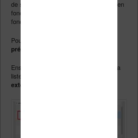
de série de sa liseuse Kindle (ou Kobo en
fonction du plugin) pour que cela
fonctionne bien.
Pour se faire, il faut retourner dans les
préférences
et les
extensions
.
Ensuite, on sélectionne le plugin dans la
liste et on choisi «
Personnaliser une
extension
« .