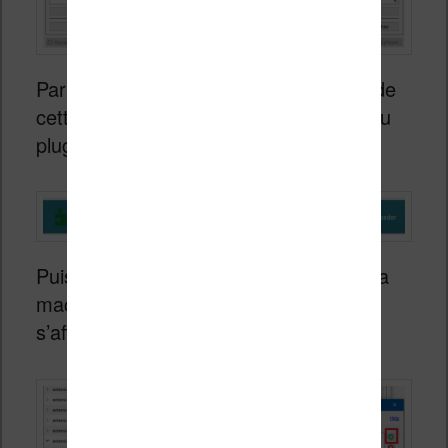
Par exemple, au moment de l’écriture de
cette page en 2024, j’ai cette version du
plugin :
Puis on ajoute le numéro de série de sa
machine Kindle dans la fenêtre qui
s’affiche et on a plus qu’à valider :