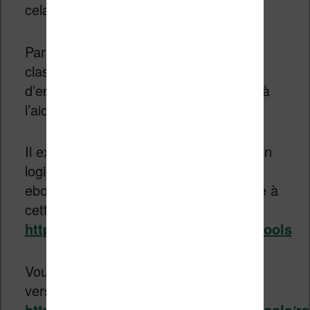
cela.
Par contre, il a été conçu pour gérer et
classer des ebooks et il est possible
d’enrichir les fonctionnalités du logiciel à
l’aide de « plugins ».
Il existe donc un « plugin » (ou « greffon
logiciel ») pour supprimer les DRM des
ebooks. Il a pignon sur rue et se trouve à
cette adresse :
https://github.com/noDRM/DeDRM_tools
Vous devez télécharger le dernière
version du plugin depuis cette page :
https://github.com/noDRM/DeDRM_tools/re