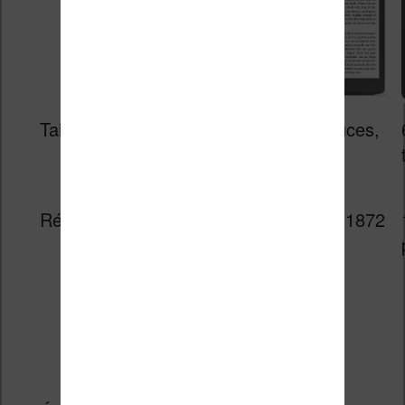
Taille
6 pouces,
7.8 pouces,
tactile
tactile,
éclairé
Résolution
1448 x 1072
1404 x 1872
pixels
pixels