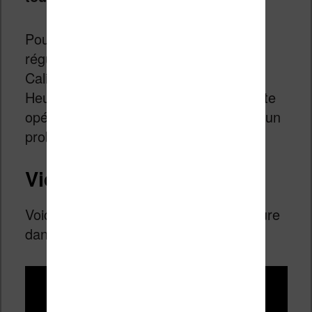
Pour corriger le problème, il faut
régulièrement mettre à jour le logiciel
Calibre mais aussi les plugins.
Heureusement, vous n’avez à faire cette
opération que lorsque vous rencontrer un
problème.
Vidéo récapitulative
Voici une vidéo qui présente la procédure
dans son intégralité :