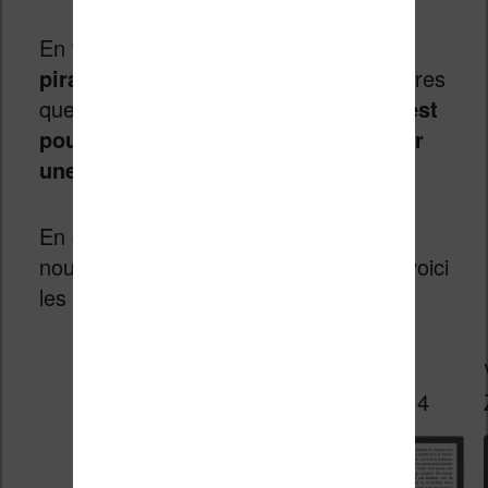
En tout cas,
je vous invite à ne pas
pirater les livres
et à débloquer les livres
que vous avez acheté uniquement.
C’est
pour cela qu’il est nécessaire d’avoir
une liseuse pour en enlever le DRM
.
En complément, si vous cherchez une
nouvelle liseuse pour lire vos ebooks, voici
les meilleures machines du moment :
Kindle
Vivlio
InkPad 4