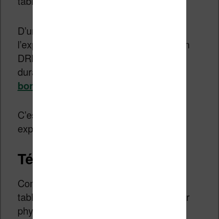
tablette pour lire le livre.
D’un autre coté, je me suis prêté à
l’expérience en tentant de supprimer un
DRM d’un livre Kindle que j’ai acheté
durant la « petite op » en profitant
des
bons plans sur les ebooks
.
C’est donc à la fois un guide et une
expérience !
Télécharger le fichier
Comme j’ai acheté le livre depuis une
tablette Fire, je n’ai pas accès au fichier
physique.