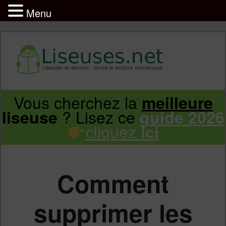
Menu
Liseuse et ebook : tout savoir
Infos sur les liseuses Kindle, Kobo,
Vous cherchez la
meilleure
Aller
Aller
Vivlio, Pocketbook
? Lisez ce
liseuse
guide 2026
cliquez
ici
au
au
contenu
contenu
Comment
principal
secondaire
supprimer les