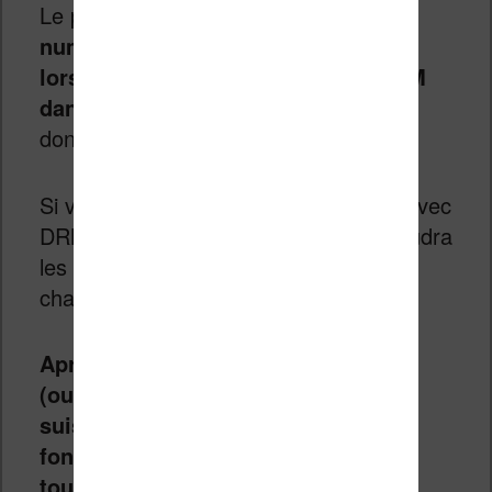
Le problème c’est que
le verrou
numérique doit être supprimé
lorsqu’on ajoute un fichier avec DRM
dans Calibre
. Le plugin ne fonctionne
donc pas à tous les coups !
Si vous aviez déjà ajouté des fichiers avec
DRM avant l’installation du plugin, il faudra
les supprimer et ajouter à nouveau
chaque ebook.
Après avoir testé plusieurs fichiers
(oui j’ai du temps à perdre…), je me
suis rendu compte que le plugin ne
fonctionne tout simplement pas
toujours…