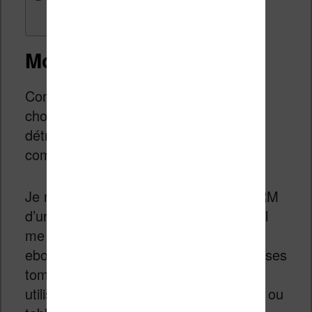
Mon cas personnel
Comme toujours, je vais ramener les
choses à moi. Comme cela, mes
détracteurs pourront y aller de leur
commentaire incisif !
Je n’ai pas besoin de supprimer les DRM
d’un livre numérique car j’ai tout ce qu’il
me faut sous la main pour lire mes
ebooks. Et, si un jour une de mes liseuses
tombe en panne, je pourrai toujours
utiliser une application sur smartphone ou