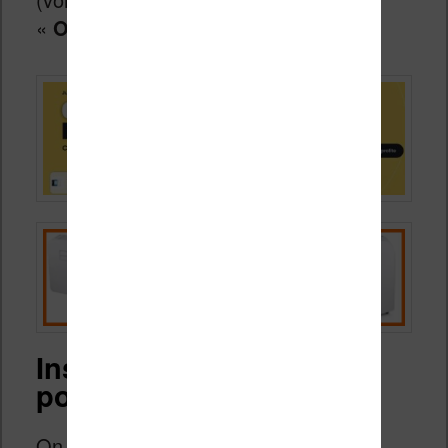
«
Obok_plugin.zip
« .
Installer le plugin Calibre
pour supprimer le DRM
On trouve à l’intérieur de ce dossier