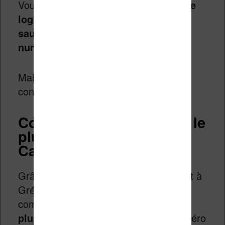
Vous pouvez maintenant
redémarrer le
logiciel Calibre pour tenter de faire
sauter votre premier verrou
numérique
.
Mais avant tout, il sera nécessaire de
configurer le plugin.
Configurer correctement le
plugin DeDRM pour
Calibre
Grâce à la documentation en anglais et à
Grégoire
(voir les commentaires), j’ai
compris qu’
il faut configurer chaque
plugin dans Calibre
et inscrire le numéro