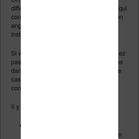
différents fichiers : des fichiers « .zip » qui
contiennent les plugins et des fichiers en
anglais contenant les explications pour
installer le plugin.
Si vous lisez l’anglais technique, n’hésitez
pas une seconde et lisez les explications
dans les fichiers TXT ! Si ce n’est pas le
cas et bien vous allez devoir me faire
confiance…
Il y a donc deux plugins :
Obok plugin for Calibre
: pour
enlever les DRM des ebooks Kobo