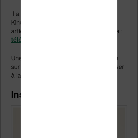
Il a donc fallu que je télécharge le livre
Kindle sur mon ordinateur. J’ai créé un
article pour vous expliquer comme faire :
télécharger un ebook Kindle
.
Une fois que vous avez le fichier Kindle
sur votre disque dur, vous pouvez passer
à la suite.
Installer Calibre