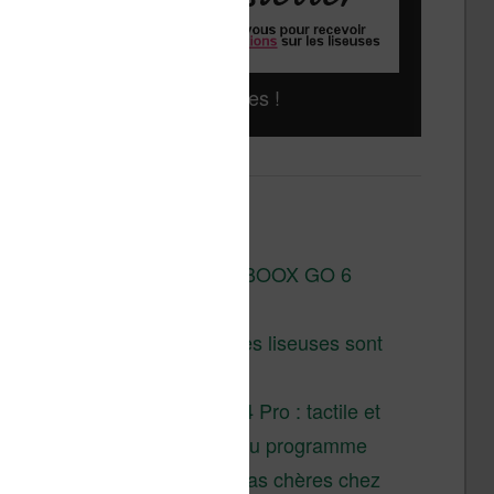
Liseuses pas chères !
Derniers articles :
Test de la BOOX GO 6
Gen II
Pourquoi les liseuses sont
si chères ?
XTEINK X4 Pro : tactile et
éclairage au programme
Liseuses pas chères chez