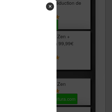
HOUSSE
réduction de
✕
15€
Voir sur Cultura.com
Vivlio Light Zen +
HOUSSE à
99,99€
129,99€
Voir sur Boulanger
Les accessibles :
Vivlio Light Zen
Voir sur Cultura.com