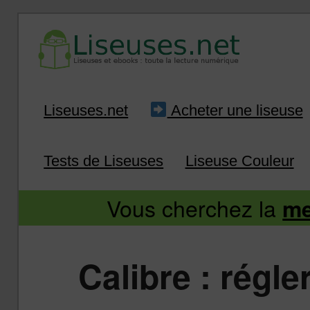
Liseuse et ebook : tout savoir
Infos sur les liseuses
Aller
Aller
Liseuses.net
Acheter une liseuse
au
au
Tests de Liseuses
Liseuse Couleur
contenu
contenu
Vous cherchez la
me
principal
secondaire
Calibre : régl