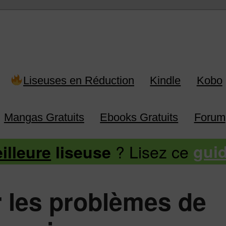
 Kindle, Kobo, Vivlio, Pocketboo
Liseuses en Réduction
Kindle
Kobo
Mangas Gratuits
Ebooks Gratuits
Forum
? Lisez ce
illeure
liseuse
gui
er les problèmes de