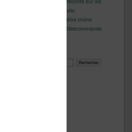
réductions records sur les
liseuses Kobo et Vivlio
Une alternative moins
chère à la Télécommande
Kobo
Rechercher
Rechercher