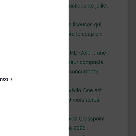
Vivlio – réductions de juillet
2026
3 anciennes liseuses qui
valent encore le coup en
2026
Vivlio Light HD Color : une
liseuse couleur compacte
à prix défiant toute concurrence
chez Cultura
La liseuse Vivlio One est
un succès 9 mois après
son lancement
XTEINK X4 : test avec Crosspoint
Soldes d’été 2026 :