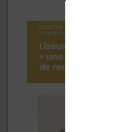
con
Pub