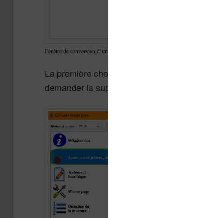
Fenêtre de conversion d’un livre dans calibre
La première chose à faire est d’aller dans le
demander la suppression de toutes les infor