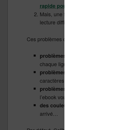
rapide pour lire des fichiers EPUB su
Mais, une fois sur votre liseuse, vous 
lecture difficile.
Ces problèmes de conversion peuvent être de
: les mar
problèmes de mise en page
chaque ligne, on ne peut pas augmente
: b
problèmes de taille de caractères
caractères plus grands ou plus petits,
: vous ne pouvez 
problèmes de police
l’ebook vous force à utiliser une police pa
: vous avez du
des couleurs étranges
arrivé…