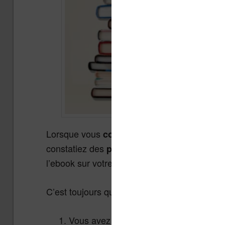
Lorsque vous
convertissez un ebook d’un 
constatiez des
(
problèmes de conversion
l’ebook sur votre liseuse.
C’est toujours quelque chose d’ennuyeux si 
Vous avez un fichier
et vous vo
ebook