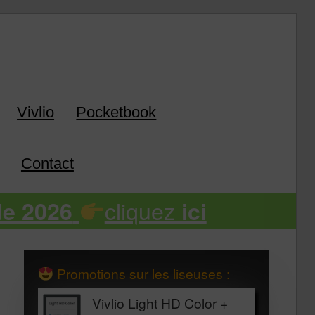
k
Vivlio
Pocketbook
Contact
cliquez
de 2026
ici
Promotions sur les liseuses :
Vivlio Light HD Color +