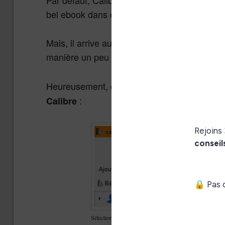
Par défaut, Calibre utilise un certains nombr
bel ebook dans environ 95% des cas.
Mais, il arrive aussi que ces règles ne corre
manière un peu différente de la façon classi
Heureusement,
on peut tout arranger très 
:
Calibre
Sélectionnez un livre de votre bibliothèque et cliquez le