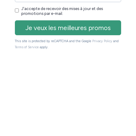
isent pour aider les élèves et Youboox a ajouté à son
 élèves à apprendre et éviter un décrochement.