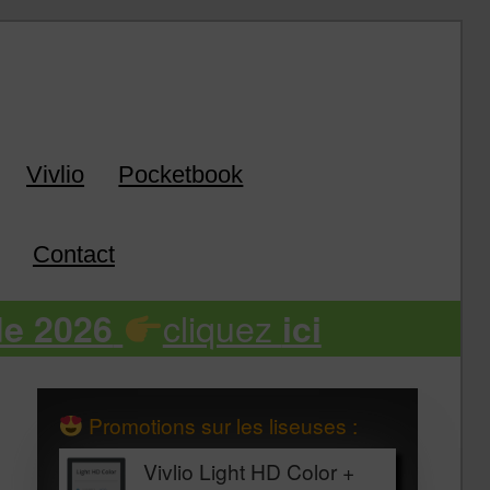
k
Vivlio
Pocketbook
Contact
cliquez
de 2026
ici
Promotions sur les liseuses :
Vivlio Light HD Color +