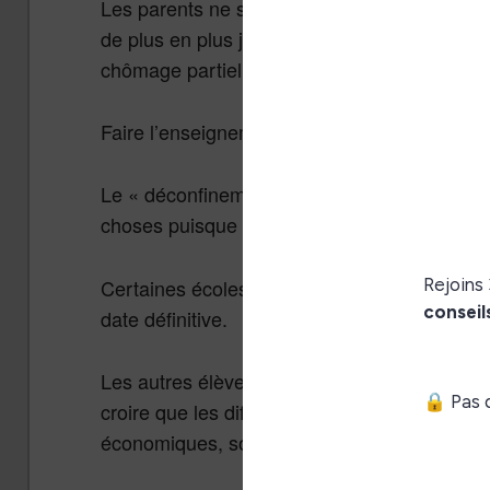
Les parents ne sont donc pas des enseignant
de plus en plus jongler au quotidien avec le t
chômage partiel et la maladie (de près ou de 
Faire l’enseignement à la maison est tout sa
Le « déconfinement », qui débutera ce lundi 
choses puisque seuls les élèves de grande se
Certaines écoles ont même reculé la rentrée a
date définitive.
Les autres élèves du collège, lycée, CE1, C
croire que les difficultés sanitaires traversée
économiques, sociales et scolaires.