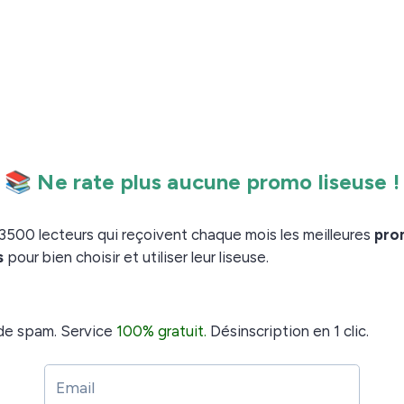
s, n’ont souvent pas la bonne pédagogie et doivent
élétravail forcé (ou non), leur emploi menacé, le
loin).
uf facile en période de confinement.
11 mai 2020 n’arrange que très superficiellement les
ction, CP et CM2 auront l’autorisation de rentrer.
u 18 mai sans indiquer qu’il s’agissait bien là d’une
E2 et CM1 n’ont pas encore de date. Tout porte à
s par le pays seront donc suivies de difficultés