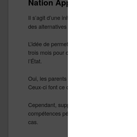
Nation Apprenante : de la théo
Il s’agit d’une initiative liée à
l’opération Na
des alternatives à l’école pendant le confine
L’idée de permettre d’éviter un décrochage s
trois mois pour certains élèves est intéressa
l’État.
Oui, les parents reçoivent bien des nouvelles
Ceux-ci font ce qu’ils peuvent avec les outils
Cependant, supposer que c’est suffisant, c’
compétences pédagogiques qu’un enseignant c
cas.