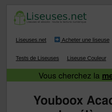
Liseuse et ebook : tout savoir
Infos sur les liseuses
Aller
Aller
Liseuses.net
Acheter une liseuse
au
au
Tests de Liseuses
Liseuse Couleur
contenu
contenu
Vous cherchez la
me
principal
secondaire
Youboox Acad