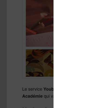
Le service
, un des pionniers frança
Youboox
qui va permettre d’aider les élève
Académie