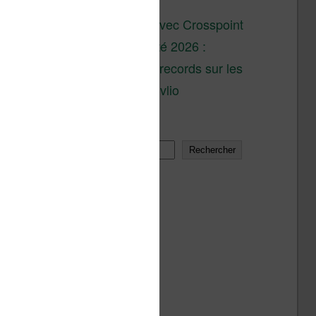
son lancement
XTEINK X4 : test avec Crosspoint
Soldes d’été 2026 :
réductions records sur les
liseuses Kobo et Vivlio
Rechercher
Rechercher