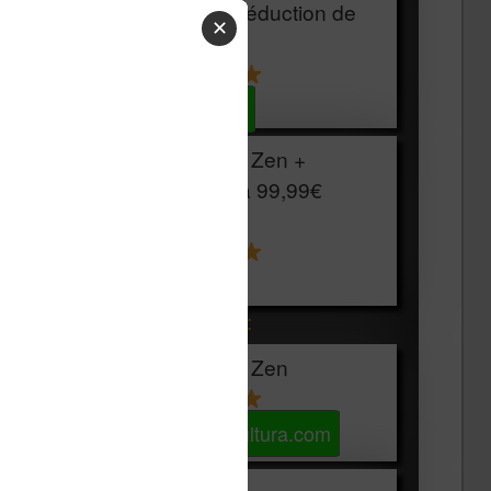
HOUSSE
réduction de
✕
15€
Voir sur Cultura.com
Vivlio Light Zen +
HOUSSE à
99,99€
129,99€
Voir sur Boulanger
Les accessibles :
Vivlio Light Zen
Voir sur Cultura.com