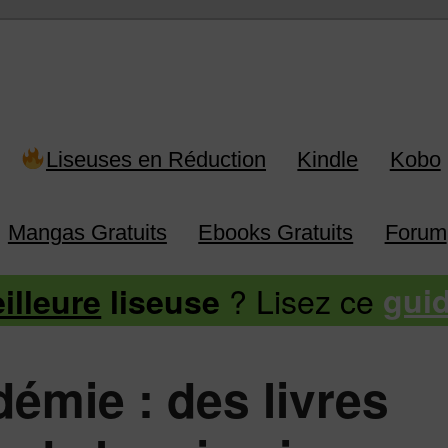
 Kindle, Kobo, Vivlio, Pocketboo
Liseuses en Réduction
Kindle
Kobo
Mangas Gratuits
Ebooks Gratuits
Forum
? Lisez ce
illeure
liseuse
gui
émie : des livres