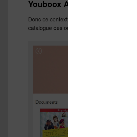
Youboox Académie
Donc ce contexte, les acteurs privés s’organ
catalogue des ouvrages destinés à aider les