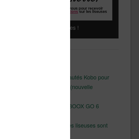
Liseuses pas chères !
Derniers articles :
Les nouveautés Kobo pour
la fin 2026 (nouvelle
liseuse)
Test de la BOOX GO 6
Gen II
Pourquoi les liseuses sont
si chères ?