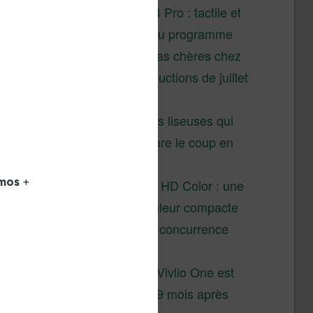
XTEINK X4 Pro : tactile et
éclairage au programme
Liseuses pas chères chez
Vivlio – réductions de juillet
2026
3 anciennes liseuses qui
valent encore le coup en
2026
Vivlio Light HD Color : une
liseuse couleur compacte
à prix défiant toute concurrence
chez Cultura
La liseuse Vivlio One est
un succès 9 mois après