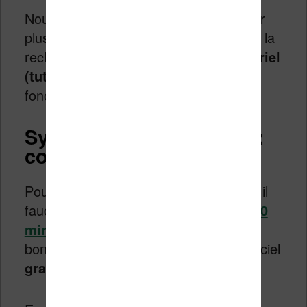
Nous allons maintenant nous intéresser
plus en détail à la synthèse vocale et à la
recherche intégrale avec
un petit tutoriel
(tuto)
pour chacune de ses
fonctionnalités.
Synthèse vocale Calibre :
comment l’activer ?
Pour bénéficier de cette fonctionnalité, il
faudra
installer Calibre en version 6.0
minimum sur votre ordinateur
. Il est
bon de rappeler que Calibre est un logiciel
gratuit
.