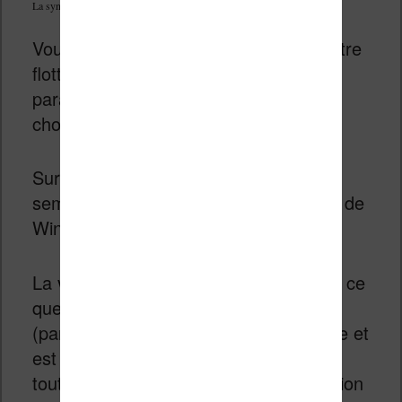
La synthèse vocale dans le logiciel Calibre
Vous verrez apparaître une petite fenêtre
flottante qui vous permet de régler les
paramètres de la lecture comme de
choisir la vitesse ou la langue.
Sur mon ordinateur Windows 10, il me
semble que Calibre utilise une fonction de
Windows pour permettre la lecture.
La voix est artificielle et en dessous de ce
que propose Vivlio sur la
Vivlio Color
(par exemple), mais cela reste utilisable et
est une option très intéressante pour
toutes les personnes qui sont en situation