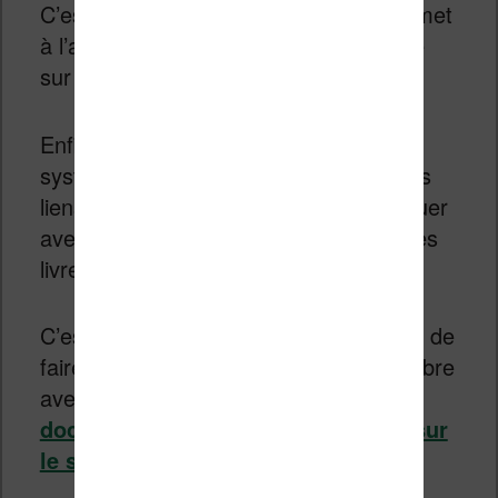
C’est une contrainte technique qui permet
à l’auteur du logiciel d’avancer plus vite
sur les fonctionnalités.
Enfin, Calibre utilise maintenant un
système d’URL qui permet d’utiliser des
liens du type
calibre://
pour communiquer
avec le logiciel : créer des liens vers des
livres de votre bibliothèque, etc.
C’est un système qui devrait permettre de
faire communiquer plus facilement Calibre
avec les autres logiciels.
Une
documentation est déjà disponible sur
le site officiel
.