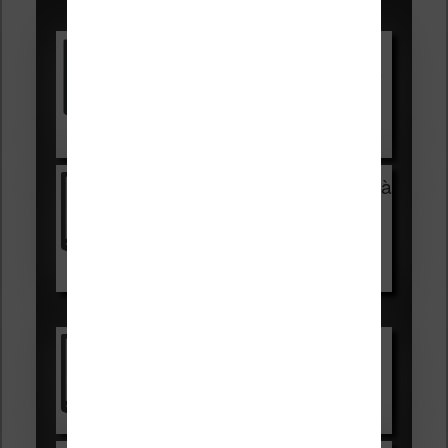
Promotions sur les liseuses :
Vivlio Light HD Color +
HOUSSE
réduction de 15€
Voir sur Cultura.com
Vivlio Light Zen + HOUSSE à
99,99€
129,99€
Voir sur Boulanger
Les accessibles :
Vivlio Light Zen
Voir sur Cultura.com