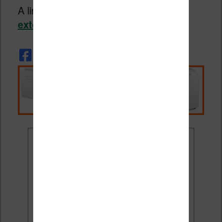
A lire en complément :
les meilleures
extensions pour le logiciel Calibre
.
Ne rate plus aucune
promo liseuse !
Rejoins 3500 lecteurs qui
reçoivent chaque mois les