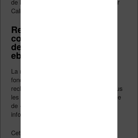
de handicape et qui vont pouvoir utiliser
Calibre pour écouter leurs livres.
Recherche intégrale :
comment indexer et faire
des recherches dans les
ebooks ?
La recherche intégrale est une
fonctionnalité qui permet de faire des
recherches de textes à l’intérieur de tous
les livres de votre bibliothèque. On parle
de «
full text search
» en jargon
informatique.
Cette fonction est accessible depuis la