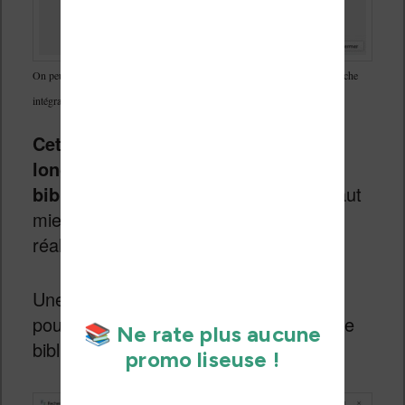
On peut demander d’indexer le contenu des ebooks pour activer la recherche
intégrale « full text »
Cette opération peut durer très
longtemps si vous avez une
bibliothèque bien remplie
. Aussi, il faut
mieux laisser ouvert Calibre pour qu’il
réalise tout seul cette indexation.
Une fois l’indexation terminée, vous
pourrez faire des recherches dans votre
bibliothèque :