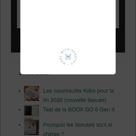
Liseuses pas chères !
Derniers articles :
Les nouveautés Kobo pour la
fin 2026 (nouvelle liseuse)
Test de la BOOX GO 6 Gen II
Pourquoi les liseuses sont si
chères ?