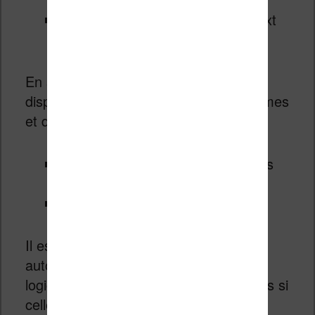
La
recherche intégrale
(« full text
search »)
En supplément, Calibre est maintenant
disponible en natif sur plus de plateformes
et d’ordinateurs :
Apple Silicon (pour les ordinateurs
Apple récents)
Linux avec processeurs ARM
Il est à noter que Calibre installe
automatiquement la version 64bits du
logiciel et va supprimer la version 32bits si
celle-ci est trouvée sur un ordinateur.