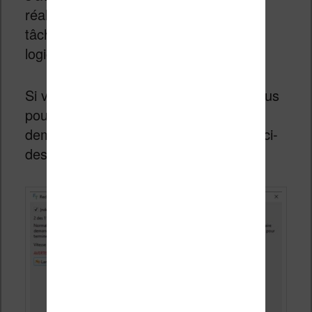
réalise cette indexation lentement en
tâche de fond lorsque vous utilisez le
logiciel.
Si vous en avez besoin rapidement, vous
pouvez
accélérer
les choses en
demandant une indexation (voir écran ci-
dessous) :