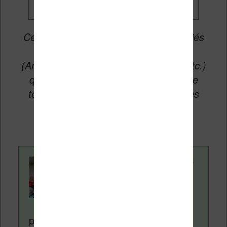
Cet article peut contenir des liens affiliés
vers les sites partenaires du site
(Amazon, Fnac, Cultura, Boulanger, etc.)
qui permettent aux auteurs du site de
toucher une petite commission sur les
ventes de ces sites sans coût
supplémentaire pour vous.
Contenu rédigé par
Nicolas. Le site
Liseuses.net existe
depuis plus de 14 ans
pour vous aider à naviguer dans le