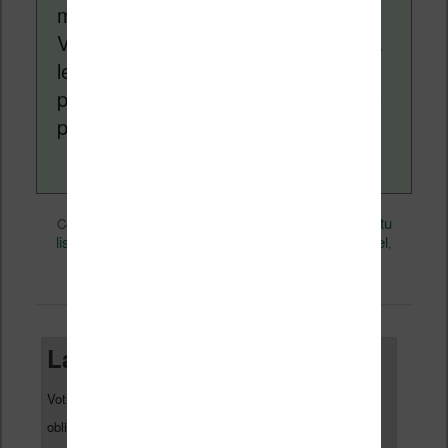
monde des liseuses (Kindle, Kobo,
Vivlio, etc) et faire la promotion de la
lecture (numérique ou non). Vous
pouvez en savoir plus en lisant notre
page
a propos
.
eBooks
Nicolas (actu
Ce contenu a été publié dans
par
liseuse, ebook, etc)
Calibre
Logiciel
, et marqué avec
,
,
Technique
permalien
. Mettez-le en favori avec son
.
Laisser un commentaire
Votre adresse e-mail ne sera pas publiée.
Les champs
*
obligatoires sont indiqués avec