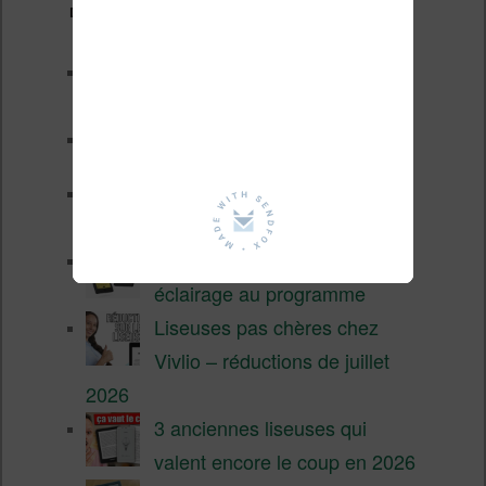
Derniers articles :
Les nouveautés Kobo pour la
fin 2026 (nouvelle liseuse)
Test de la BOOX GO 6 Gen II
Pourquoi les liseuses sont si
chères ?
XTEINK X4 Pro : tactile et
éclairage au programme
Liseuses pas chères chez
Vivlio – réductions de juillet
2026
3 anciennes liseuses qui
valent encore le coup en 2026