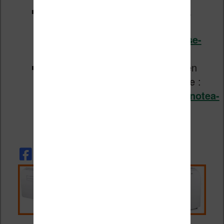
Test de la liseuse Bookeen Notéa
avec de nombreuses vidéos :
https://www.liseuses.net/liseuse-
bookeen-notea/
La page officielle de chez Bookeen
qui annonce le retour de la liseuse :
https://bookeen.com/products/notea-
le-bloc-notes-numerique-et-
connecte