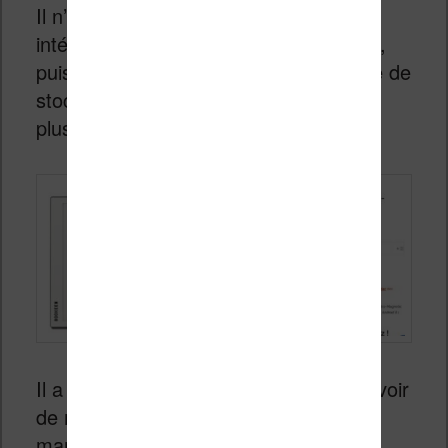
Il n’en fallait pas moins pour que les
intéressés se jettent sur cette machine,
puisqu’elle a été rapidement en rupture de
stock chez Bookeen et un peu partout
plus tard.
Il a fallut attendre quelques mois pour voir
de nouveaux exemplaires mis sur le
marché, qui ont été aussi rapidement