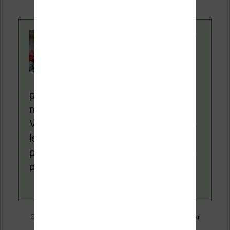
Contenu rédigé par
Nicolas. Le site
Liseuses.net existe
depuis plus de 14 ans
pour vous aider à naviguer dans le
monde des liseuses (Kindle, Kobo,
Vivlio, etc) et faire la promotion de la
lecture (numérique ou non). Vous
pouvez en savoir plus en lisant notre
page
a propos
.
Liseuses et eReader
Ce contenu a été publié dans
par
Nicolas (actu liseuse, ebook, etc)
, et marqué avec