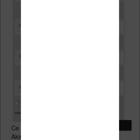
*
Nom
*
E-mail
Site web
Enregistrer mon nom, mon e-mail et mon site dans le
navigateur pour mon prochain commentaire.
Ce site utilise
Akismet pour