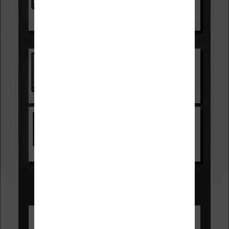
Voir sur Boulanger
Les accessibles :
Vivlio Light Zen
Voir sur Cultura.com
Kindle
Voir sur Amazon.fr
Les Meilleures liseuses pour août
2026