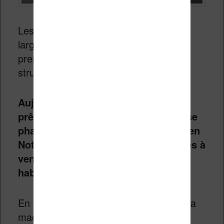
Les mois ont passé chez Vivlio et une
large partie de l’équipe Bookeen a pu
prendre ses marques au sein de la
structure lyonnaise.
Aujourd’hui Bookeen (by Vivlio) est
prêt a relancer son modèle de liseuse
phare puisque le retour de la Bookeen
Notéa est annoncé pour les semaines à
venir chez tous les revendeurs
habituels
Vivlio
.
En plus d’une nouvelle disponibilité de la
machine au prix de 419€, les équipes