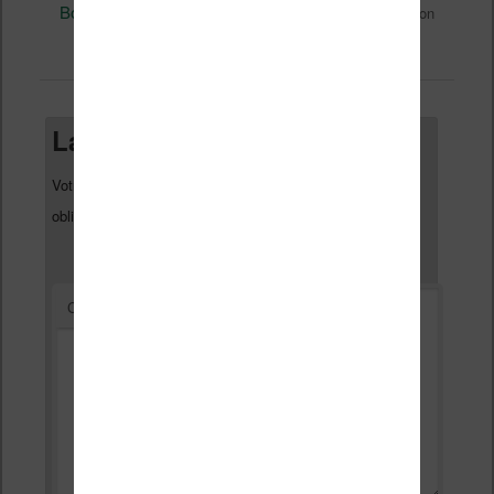
Bookeen
Bookeen Notéa
,
. Mettez-le en favori avec son
permalien
.
Laisser un commentaire
Votre adresse e-mail ne sera pas publiée.
Les champs
*
obligatoires sont indiqués avec
*
Commentaire