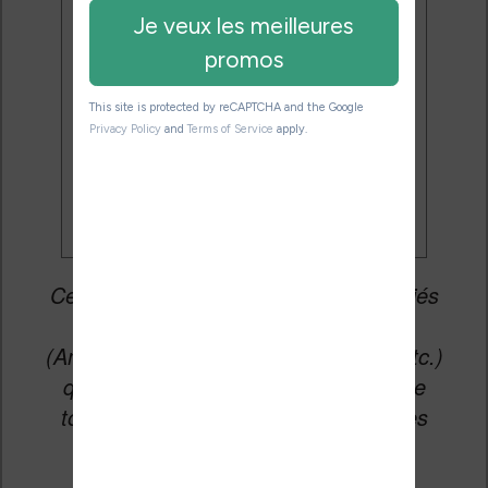
mises à jour et des promotions
par e-mail.
Je veux les meilleures
promos
Cet article peut contenir des liens affiliés
vers les sites partenaires du site
(Amazon, Fnac, Cultura, Boulanger, etc.)
qui permettent aux auteurs du site de
toucher une petite commission sur les
ventes de ces sites sans coût
supplémentaire pour vous.