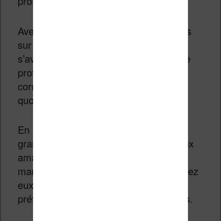
professionnels de tous horizons.
Avec la possibilité de prendre des notes
sur documents PDF, cette machine
s’avère un allié précieux dans le monde
professionnel où la relecture et la
correction de document est une tâche
quotidienne.
En plus de ses fonctions bloc-notes, le
grand écran de 10,3 pouces permet aux
amateurs exigeants de romans et de
mangas de s’installer tranquillement chez
eux et de profiter de leurs œuvres
préférées dans d’excellentes conditions.