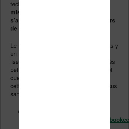
techniques planchent aussi sur
des
mises à jour logiciels qui
s’appliqueront à tous les possesseurs
de cette Bookeen Notéa.
Le problème, c’est qu’il risque de ne pas y
en avoir pour tout le monde, car cette
liseuse a toujours été fabriquée à de très
petits tirages. Si vous êtes intéressés et
que vous arrivez à mettre la main sur
cette machine, il faudra vous jeter dessus
sans trop réfléchir !
Source :
https://www.liseuses.net/liens/booke
lien=notea