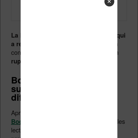
✕
La Bookeen Notéa est une machine qui
a rencontré un succès important
. En
conséquence, elle est régulièrement en
rupture de stock
!
Bookeen Notéa : un
succès… puis des
difficultés
Après un lancement en fanfare, la
Bookeen Notéa
a réussi à convaincre les
lectrices et lecteurs, mais aussi les