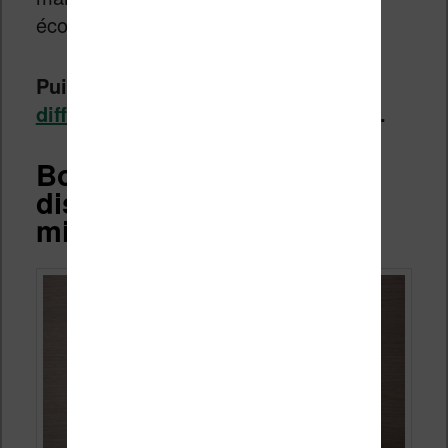
écoulé. Tout cela c’était en 2021…
Puis,
Bookeen a rencontré des
difficultés
et a été
racheté par Vivlio
.
Bookeen Notéa bientôt
disponibles avec des
mises à jour de logiciels