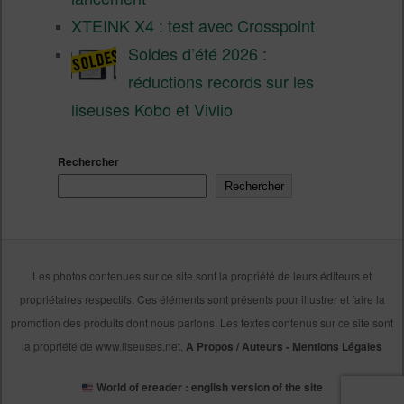
XTEINK X4 : test avec Crosspoint
Soldes d’été 2026 :
réductions records sur les
liseuses Kobo et Vivlio
Rechercher
Rechercher
Les photos contenues sur ce site sont la propriété de leurs éditeurs et
propriétaires respectifs. Ces éléments sont présents pour illustrer et faire la
promotion des produits dont nous parlons. Les textes contenus sur ce site sont
la propriété de www.liseuses.net.
A Propos / Auteurs
-
Mentions Légales
World of ereader : english version of the site