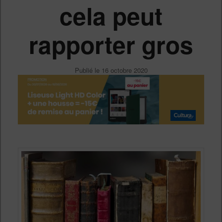
cela peut
rapporter gros
Publié le
16 octobre 2020