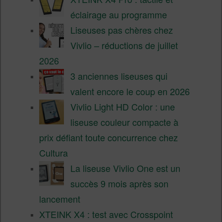
éclairage au programme
Liseuses pas chères chez
Vivlio – réductions de juillet
2026
3 anciennes liseuses qui
valent encore le coup en 2026
Vivlio Light HD Color : une
liseuse couleur compacte à
prix défiant toute concurrence chez
Cultura
La liseuse Vivlio One est un
succès 9 mois après son
lancement
XTEINK X4 : test avec Crosspoint