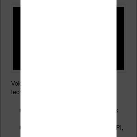
Voici un résumé des caractéristiques
techniques de cette machine :
Écran: 10.3 pouces couleur, E Ink
Kaleido 3
Résolution : Noir et blanc : 300 PPI,
Couleur : 150 PPI