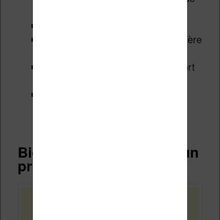
vocale
Microphone et Haut-parleurs
Appareils photo avant : 5 MP, arrière
: 8 MP
Connectivité: Wi-Fi, Bluetooth, port
USB Type-C
Sécurité: capteur d’empreintes
digitales intégré au bouton
d’alimentation
Bigme inkNoteX Color : un
prix trop élevé ?