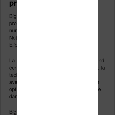
présentation
Bigme est une marque asiatique qui
propose des liseuses et des bloc-notes
numériques concurrents de la Bookeen
Notéa, de la Kindle Scribe, de la Kobo
Elipsa 2E ou encore de la ReMarkable.
La
Bigme inkNoteX Color
offre un grand
écran couleur de 10,3 pouces qui utilise la
technologie
Kaleido 3
. Elle est vendue
avec un stylet et propose la plupart des
options et fonctionnalités que l’on trouve
dans ce style et liseuse / tablette.
Bigme met aussi en avant la présence