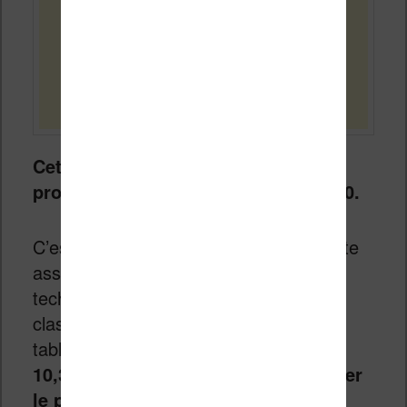
Cette Bigme inkNoteX Color est
proposée pour un peu moins de $800.
C’est
un prix très élevé
mais qui reflète
assez bien les caractéristiques
techniques. Outre les composants
classiques que l’on retrouve dans une
tablette,
c’est bien le grand écran de
10,3 pouces Kaleido 3 qui fait grimper
le prix de cette machine
.