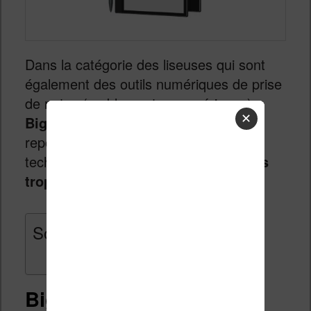
Dans la catégorie des liseuses qui sont
également des outils numériques de prise
de notes (ou bloc-notes numériques),
✕
Bigme
propose des machines en
repoussant toujours plus les limites
techniques.
Mais ne sont-ils pas allés
trop loin cette fois ?
Sommaire
Bigme inkNoteX Color :