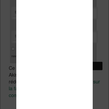
*
E-mail
Site web
Enregistrer mon nom, mon e-mail et mon site dans le
navigateur pour mon prochain commentaire.
Ce site utilise
Akismet pour
réduire les indésirables.
En savoir plus sur
la façon dont les données de vos
commentaires sont traitées
.