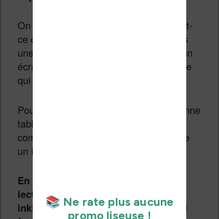
On peut donc se poser la question : est-
ce que cela vaut le coup d’investir dans
une machine à environ $800 qui aura un
écran couleur moins bon qu’une tablette
qui coûte la moitié de ce prix.
Pour mémoire, on peut trouver une bonne
tablette Android d’une grande marque
comme Samsung pour ce prix et même
un iPad Mini.
En ce qui concerne les fonctions de
lecture d’ebooks, cette Bigme
inkNoteX Color propose tout ce qu’il