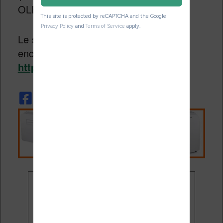
OLED ou LCD classique.
Le site (mais cette liseuse n’est pas
encore disponible dessus) :
https://bigmestore.com/
Ne rate plus aucune
promo liseuse !