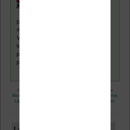
Liseuses.net existe
depuis plus de 14 ans
pour vous aider à naviguer dans le
monde des liseuses (Kindle, Kobo,
Vivlio, etc) et faire la promotion de la
lecture (numérique ou non). Vous
pouvez en savoir plus en lisant notre
page
a propos
.
Liseuses et eReader
Ce contenu a été publié dans
par
Nicolas (actu liseuse, ebook, etc)
Bigme
, et marqué avec
,
Liseuse couleur
permalien
. Mettez-le en favori avec son
.
Laisser un commentaire