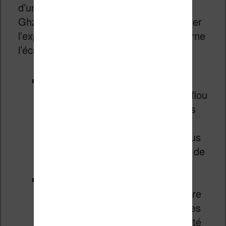
d’un processeur rapide octa-core à 2,4
Ghz et des fonctionnalités pour optimiser
l’expérience utilisateur en ce qui concerne
l’écran couleur :
Technologie Bigme xRapid
:
minimise le ghosting, un effet de flou
désagréable qui peut survenir lors
du défilement rapide. Un mode
conçu pour un affichage net et plus
réactif (meilleur rafraîchissement de
l’écran).
Algorithme de gestion des
couleurs Bigme xColor
: améliore
la clarté de l’image, la richesse des
couleurs, le contraste, la luminosité