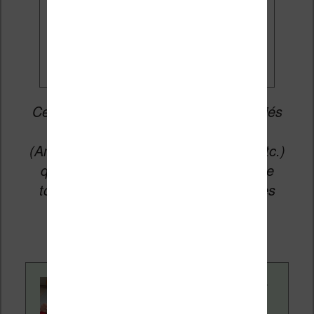
Je veux les meilleures
promos
Cet article peut contenir des liens affiliés
vers les sites partenaires du site
(Amazon, Fnac, Cultura, Boulanger, etc.)
qui permettent aux auteurs du site de
toucher une petite commission sur les
ventes de ces sites sans coût
supplémentaire pour vous.
Contenu rédigé par
Nicolas. Le site