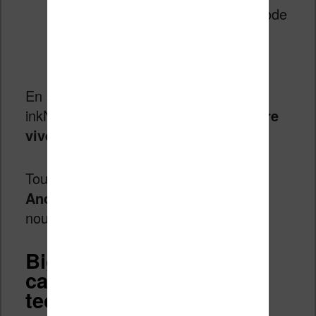
et la profondeur des noirs. Un mode
conçu pour les jeux, vidéos et
photos.
En supplément de cela, la Bigme
inkNoteX Color utilise
6 Go de mémoire
vive (RAM) et 128 Go de stockage
.
Tout cela étant géré par le système
Android 13
ce qui permet l’ajout de
nouvelles applications.
Bigme inkNoteX Color :
caractéristiques
techniques