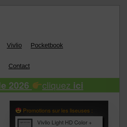
k
Vivlio
Pocketbook
Contact
cliquez
de 2026
ici
Promotions sur les liseuses :
Vivlio Light HD Color +