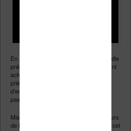
En conséquence, dans l’application Kindle
présente aux USA, les clients qui veulent
acheter un livre numérique Kindle sont
priés d’ajouter le livre dans leur liste
d’envie et de continuer leur achat en
passant par le site d’Amazon…
Mise à jour du 31/05/2022, les utilisateurs
de l’application Kindle Android ont reçu cet