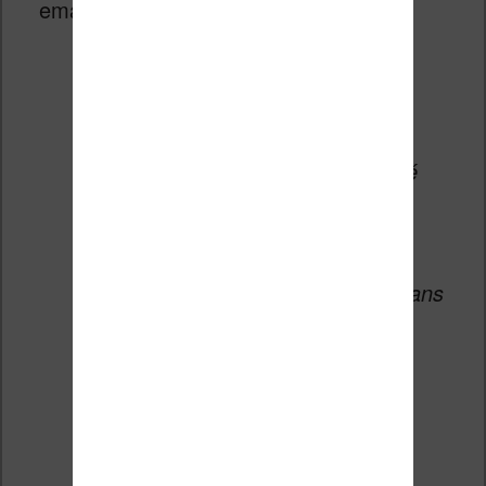
email de confirmation :
Changements dans l’application
Kindle :
En raison de la mise en conformité
avec les nouvelles politiques de
Google Play, vous ne pouvez plus
acheter des ebooks Kindle ou
souscrire à l’Abonnement Kindle dans
l’application Kindle pour Android à
partir de la version 8.58.
Vous pouvez continuer à lire des
livres et des extraits dans votre
bibliothèque et naviguer dans