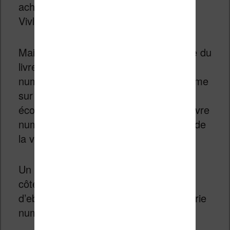
achetés dans les applications Kindle,
Vivlio, Bookeen ou Kobo.
Mais, avec toute la chaîne économique du
livre (auteur, éditeur, distributeur
numérique et enfin application et système
sur le smartphone), il n’est pas viable
économiquement pour les acteurs du livre
numérique de donner (et perdre) 10% de
la valeur du livre.
Un contournement avait été trouvé du
côté de Google qui a toléré les achats
d’ebooks dans les applications de librairie
numérique.