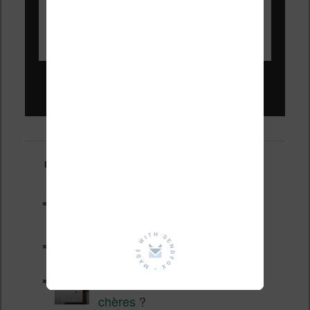
Liseuses pas chères !
Derniers articles :
Les nouveautés Kobo pour la
fin 2026 (nouvelle liseuse)
Test de la BOOX GO 6 Gen II
Pourquoi les liseuses sont si
chères ?