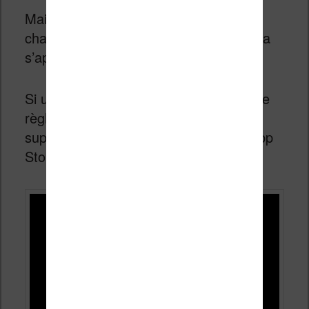
Mais, à partir du 1er juin 2022, cela va
changer et c’est la règle des 10% qui va
s’appliquer.
Si une application ne respecte pas cette
règle est s’expose à une sanction : la
suppression du Google Play (ou de l’App
Store dans le cadre d’Apple).