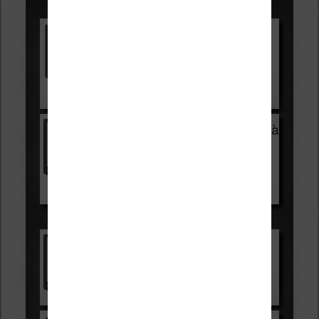
Promotions sur les liseuses :
Vivlio Light HD Color +
HOUSSE
réduction de 15€
Voir sur Cultura.com
Vivlio Light Zen + HOUSSE à
99,99€
129,99€
Voir sur Boulanger
Les accessibles :
Vivlio Light Zen
Voir sur Cultura.com