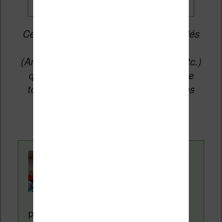
Cet article peut contenir des liens affiliés
vers les sites partenaires du site
(Amazon, Fnac, Cultura, Boulanger, etc.)
qui permettent aux auteurs du site de
toucher une petite commission sur les
ventes de ces sites sans coût
supplémentaire pour vous.
Contenu rédigé par
Nicolas. Le site
Liseuses.net existe
depuis plus de 14 ans
pour vous aider à naviguer dans le