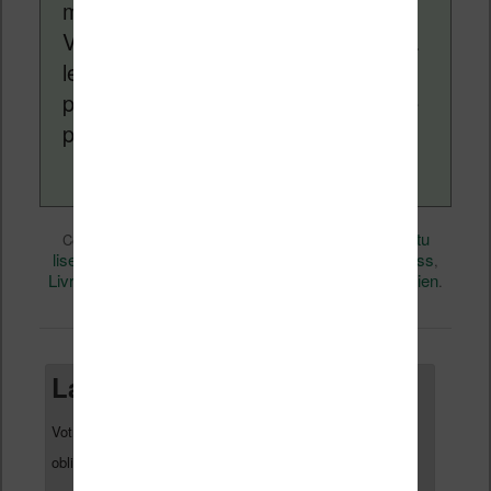
monde des liseuses (Kindle, Kobo,
Vivlio, etc) et faire la promotion de la
lecture (numérique ou non). Vous
pouvez en savoir plus en lisant notre
page
a propos
.
eBooks
Nicolas (actu
Ce contenu a été publié dans
par
liseuse, ebook, etc)
Android
Business
, et marqué avec
,
,
Livres
Technique
permalien
,
. Mettez-le en favori avec son
.
Laisser un commentaire
Votre adresse e-mail ne sera pas publiée.
Les champs
*
obligatoires sont indiqués avec