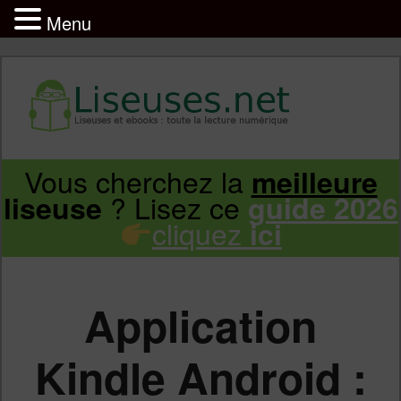
Menu
Liseuse et ebook : tout savoir
Infos sur les liseuses Kindle, Kobo,
Vous cherchez la
meilleure
Aller
Aller
Vivlio, Pocketbook
? Lisez ce
liseuse
guide 2026
cliquez
ici
au
au
contenu
contenu
Application
principal
secondaire
Kindle Android :