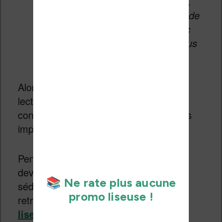
Amazon.fr/wishlist plus tard.
Accédez à plus d’un million de
titres dans l’application avec
l’Abonnement Kindle, en vous
inscrivant sur Amazon.fr/ku.
Alors que l’on prédisait un essor de la
lecture sur smartphone, force est de
constater qu’il existe toujours des freins
importants.
Pendant ce temps, les liseuses
deviennent toujours plus simples et
séduisantes à l’usage. Vous pouvez
retrouver
les meilleurs modèles de
liseuses
dans
notre guide
.