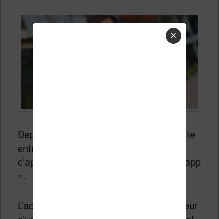
✕
Depuis des mois, une guerre est ouverte
entre Google (et Apple) et les éditeurs
d’applications au sujet des achats « in app
».
L’achat « in app », c’est-à-dire à l’intérieur
d’une application pour smartphone, n’est