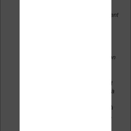
l’application. Mais pour acheter du
contenu ou souscrire à l’Abonnement
Kindle, vous devez visiter le site
Amazon.fr/ebooks.
3 manières de continuer à obtenir
des ebooks Kindle dans l’application
Kindle pour Android
Visitez Amazon.fr/ebooks et
achetez des ebooks Kindle à
lire dans l’application.
Ajoutez des ebooks Kindle à
votre liste dans l’application,
pour les acheter sur