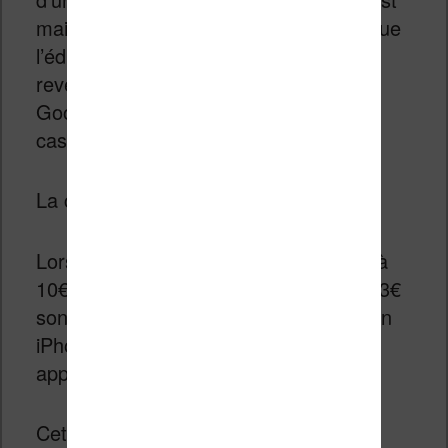
maintenant possible qu’à la condition que
l’éditeur de l’application accepte de
reverser 10% de la somme gagnée à
Google ou Apple (ou 30% suivant les
cas).
La conséquence est simple :
Lorsque vous achetez une application à
10€ via votre smartphone, entre 1€ et 3€
sont reversés à Apple si vous utilisez un
iPhone et à Google si vous utilisez un
appareil Android.
Cette règle vaut aussi pour les ebooks