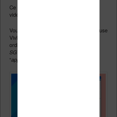
Ce fichier est celui qui contient les jeux
vidéo.
Vous devez ensuite brancher votre liseuse
Vivlio (ou Pocketbook ou Tea) à votre
ordinateur et transférer le fichier
SGTPuzzles.app
dans le répertoire
“
applications
” :