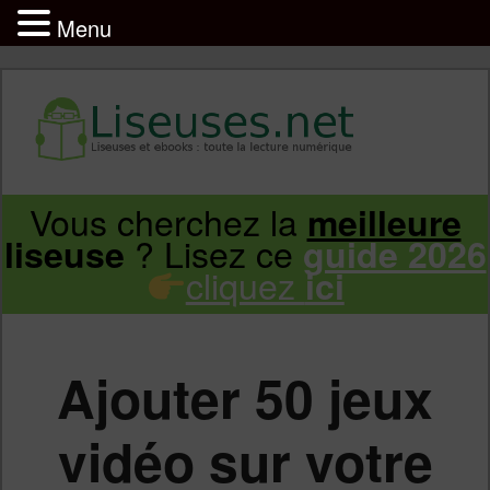
Menu
Liseuse et ebook : tout savoir
Infos sur les liseuses Kindle, Kobo,
Vous cherchez la
meilleure
Aller
Aller
Vivlio, Pocketbook
? Lisez ce
liseuse
guide 2026
cliquez
ici
au
au
contenu
contenu
Ajouter 50 jeux
principal
secondaire
vidéo sur votre