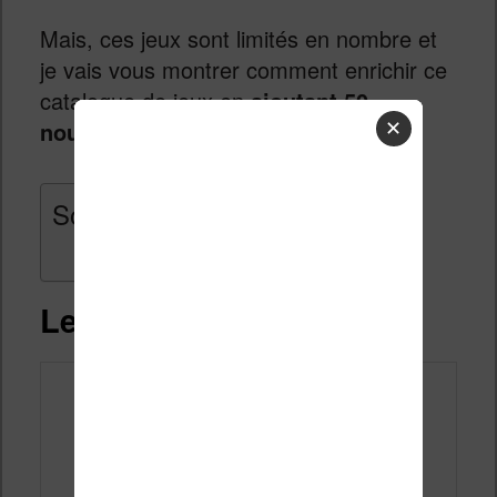
Mais, ces jeux sont limités en nombre et
je vais vous montrer comment enrichir ce
catalogue de jeux en
ajoutant 50
nouveaux jeux sur votre liseuse
.
✕
Sommaire
Les 50 jeux vidéos