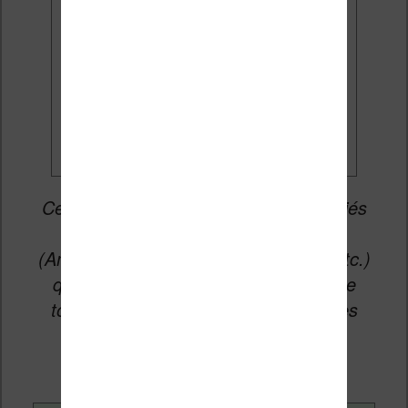
par e-mail.
Je veux les meilleures
promos
Cet article peut contenir des liens affiliés
vers les sites partenaires du site
(Amazon, Fnac, Cultura, Boulanger, etc.)
qui permettent aux auteurs du site de
toucher une petite commission sur les
ventes de ces sites sans coût
supplémentaire pour vous.