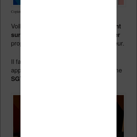
Copier le fichier dans le dossier « applications » de votre liseuse
Voilà !
Vos jeux vidéo sont maintenant
sur votre liseuse
. Vous pouvez
éjecter
proprement la liseuse de votre ordinateur.
Il faut vous rendre dans le menu des
applications. Le logiciel à lancer se nome
SGTPuzzles
: