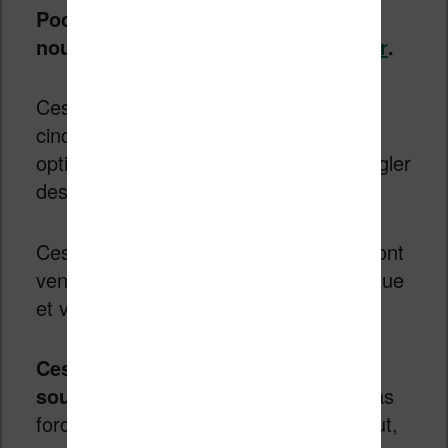
Pocketbook et
Vivlio
est une
nouveauté réalisée par
Steffen Bauer
.
Ces jeux sont nombreux (une
cinquantaine) et proposent différentes
options adaptées à chaque jeu pour régler
des paramètres.
Ces jeux sont des jeux de puzzle qui vont
venir mettre à rude épreuve votre logique
et votre sens de la déduction.
Ces jeux sont gratuits et “open
source”.
Comme les règles ne sont pas
forcément facile à comprendre au début,