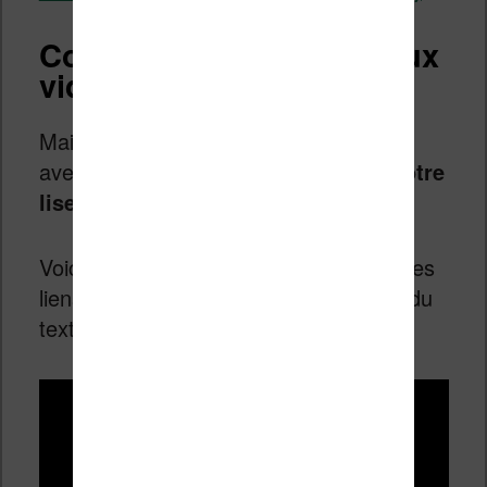
Comment installer les jeux
vidéo sur votre liseuse ?
Maintenant passons au cœur du sujet
avec
l’installation de ces jeux sur votre
liseuse
.
Voici la vidéo qui explique les choses (les
liens et explications sont dans la suite du
texte) :