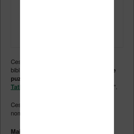
Ces jeux vidéo sont issus d’une
bibliothèque de
jeux de réflexion et de
puzzle
connue qui s’appelle “
Simon
Tatham’s Portable Puzzle Collection
”.
Ces jeux sont déjà disponibles pour de
nombreux appareils.
Mais leur arrivée sur les liseuses