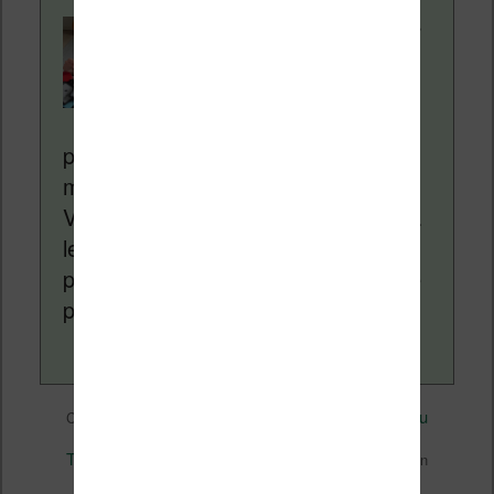
Contenu rédigé par
Nicolas. Le site
Liseuses.net existe
depuis plus de 14 ans
pour vous aider à naviguer dans le
monde des liseuses (Kindle, Kobo,
Vivlio, etc) et faire la promotion de la
lecture (numérique ou non). Vous
pouvez en savoir plus en lisant notre
page
a propos
.
Divers
Nicolas (actu
Ce contenu a été publié dans
par
liseuse, ebook, etc)
PocketBook
, et marqué avec
,
Technique
Vidéo
Vivlio
,
,
. Mettez-le en favori avec son
permalien
.