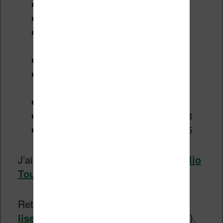
Tea Touch HD
Pocketbook PB632 – Touch HD 3
Pocketbook PB631 – Touch HD /
Touch HD 2
Pocketbook PB740 – InkPad 3
Pocketbook PB633 – Pocketbook
Color
Pocketbook PB1040 – InkPad X
Pocketbook PB626 – Touch Lux 3
Pocketbook PB628 – Touch Lux 5
J’ai testé avec succès ces jeux sur
Vivlio
Touch Lux 5
et
Vivlio Color
.
Retrouvez le guide des
meilleures
liseuses Pocketbook (en cliquant ici)
.