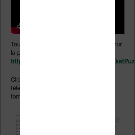
Tout d’abord, vous devez vous rendre sur
la page suivante :
https://github.com/SteffenBauer/PocketPuz
Cliquez ensuite sur “
Release
” et
téléchargez la dernière version dans le
format “Zip” :