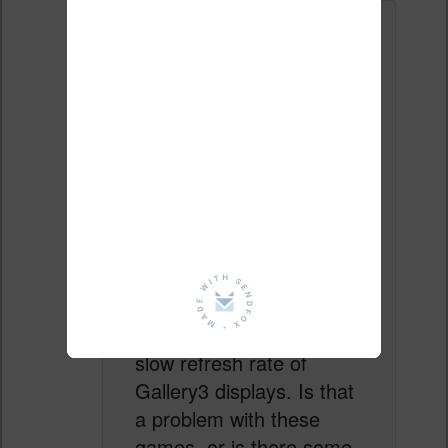
Le
29 juillet 2023 à 6 h 21 min
,
Frank van
der Hulst
a dit :
Hi,
Can you tell me anything
about how well these
games work on the
Vivlio? Maybe a video or
two? I’m particularly
concerned about the
slow refresh rate of
Gallery3 displays. Is that
a problem with these
games, or is there some