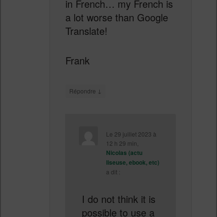
in French… my French is
a lot worse than Google
Translate!
Frank
↓
Répondre
Le
29 juillet 2023 à
12 h 29 min
,
Nicolas (actu
liseuse, ebook, etc)
a dit :
I do not think it is
possible to use a