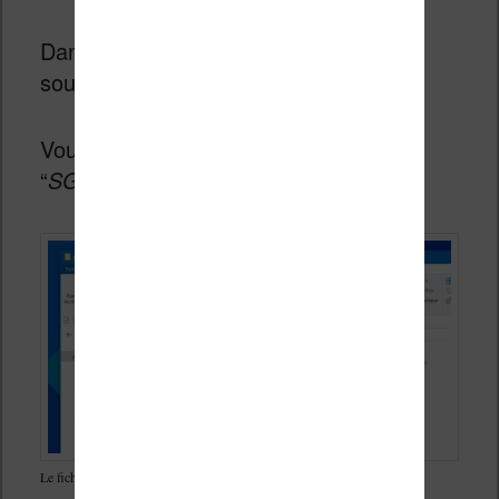
Dans ce dossier, rendez-vous dans le
sous-répertoire “
release/stable
”.
Vous trouverez un fichier appelé
“
SGTPuzzles.app
” :
Le fichier à trouver et qui contient les 50 jeux