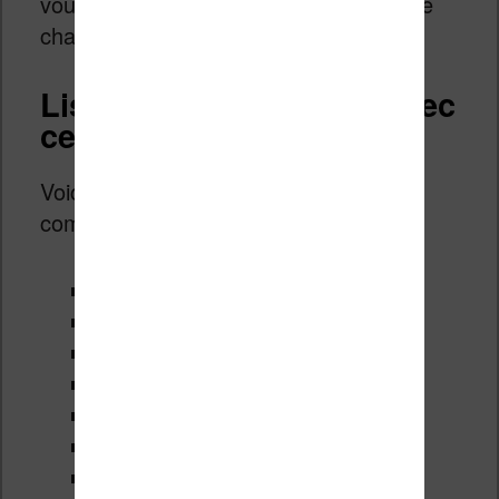
vous pouvez vous référer au manuel de
chaque jeu sur
cette page
.
Liseuses compatibles avec
ces jeux vidéo
Voici la liste des liseuses qui sont
compatibles avec ces jeux :
Vivlio InkPad 3
Vivlio Touch Lux 5
Vivlio Color
Vilvio Touch HD
Vivlio Touch HD Plus
Tea Touch Lux 3 (à voir)
Tea InkPad 3