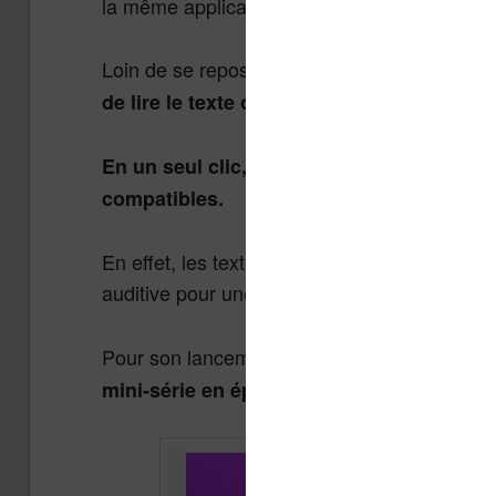
la même application des romans, des journ
Loin de se reposer, les équipes de Youboox 
.
de lire le texte ou d’écouter le livre audio
En un seul clic, vous pouvez passer de l’é
compatibles.
En effet, les textes sont lus par des comédi
auditive pour une immersion totale dans le ré
Pour son lancement, “
Switch” propose 7 co
mini-série en épisode.