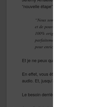
“nouvelle étape” pour la lecture :
“Nous sommes ravis de proposer cette nou
et de pouvoir faire vivre à nos abonnés u
100% originale. C’est une nouvelle étape 
parfaitement avec la stratégie de Nextor
pour enrichir le quotidien des lecteurs »
Et je ne peux que lui donner raison !
En effet, vous êtes nombreux à me contacter
audio. Et, jusqu’à présent, cela n’était pas po
Le besoin derrière cela est effectivement de