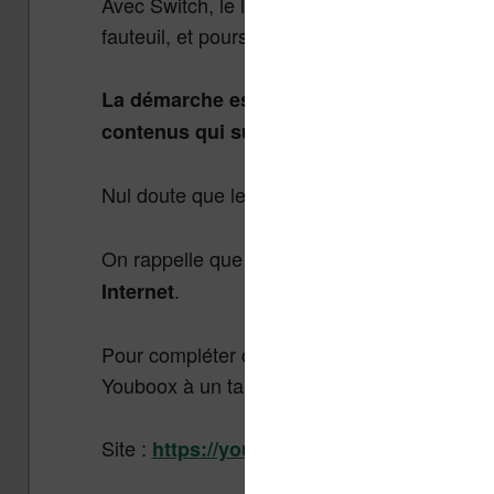
Avec Switch, le lecteur peut alors débuter la
fauteuil, et poursuivre la lecture dans la vo
La démarche est donc clairement la bonne
contenus qui supportent cette fonctionnal
Nul doute que le catalogue de textes compati
On rappelle que
Youboox est compatible av
.
Internet
Pour compléter cette sortie, les abonnés de 
Youboox à un tarif préférentiel : 30 jours gr
Site :
https://youboox.fr/