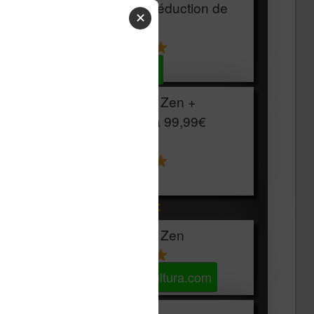
HOUSSE
réduction de
✕
15€
Voir sur Cultura.com
Vivlio Light Zen +
HOUSSE à
99,99€
129,99€
Voir sur Boulanger
Les accessibles :
Vivlio Light Zen
Voir sur Cultura.com