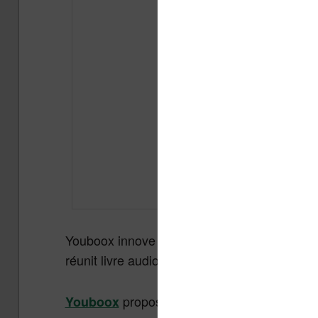
Youboox innove et vient enrichir son offre e
réunit livre audio et ebook en une seule et 
propose déjà depuis quelques année
Youboox