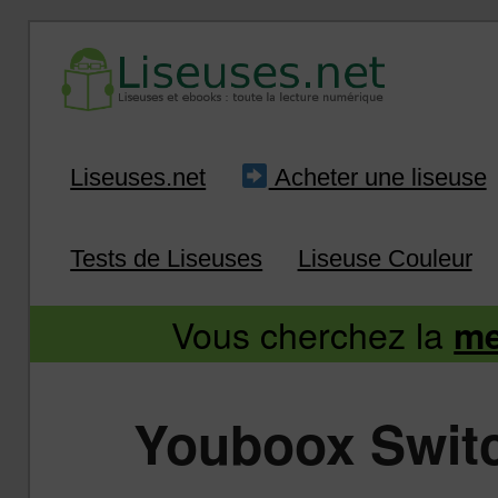
Liseuse et ebook : tout savoir
Infos sur les liseuses
Aller
Aller
Liseuses.net
Acheter une liseuse
au
au
Tests de Liseuses
Liseuse Couleur
contenu
contenu
Vous cherchez la
me
principal
secondaire
Youboox Switch