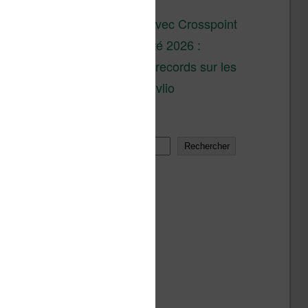
son lancement
XTEINK X4 : test avec Crosspoint
Soldes d’été 2026 :
réductions records sur les
liseuses Kobo et Vivlio
Rechercher
Rechercher