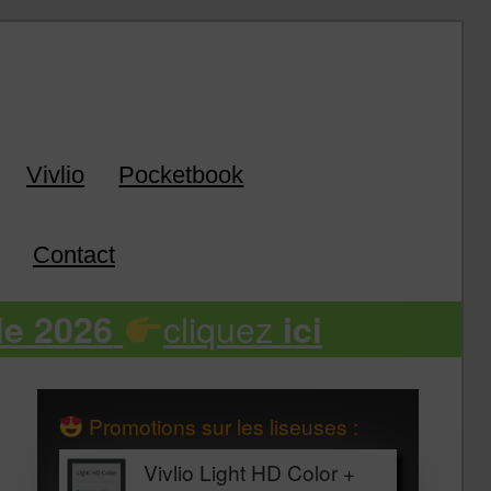
k
Vivlio
Pocketbook
Contact
cliquez
de 2026
ici
Promotions sur les liseuses :
Vivlio Light HD Color +