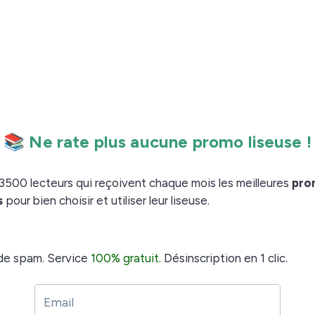
 et 3 histoires du genre toujours populaire de la “new
grand nombre !
hez Youboox, présente son service comme une