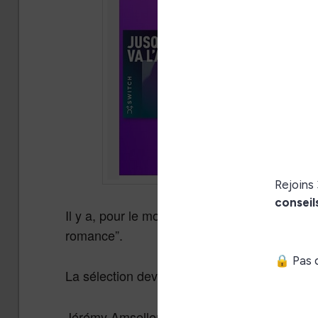
Il y a, pour le moment, 4 histoires policières
romance”.
La sélection devrait donc convenir au plus 
Jérémy Amsellem, directeur des contenus c