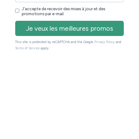
velle génération de contenus sur notre plateforme
ne toute nouvelle expérience de lecture, unique et
dans l’évolution des usages de lecture, qui cadre
y Group qui vise à développer de nouveaux formats
 pour me demander comment lire le texte d’un livre
ssible.
 passer du support audio ou support texte facilement.