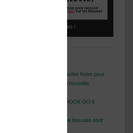
Liseuses pas chères !
Derniers articles :
Les nouveautés Kobo pour
la fin 2026 (nouvelle
liseuse)
Test de la BOOX GO 6
Gen II
Pourquoi les liseuses sont
si chères ?