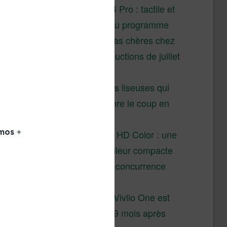
XTEINK X4 Pro : tactile et
éclairage au programme
Liseuses pas chères chez
Vivlio – réductions de juillet
2026
3 anciennes liseuses qui
valent encore le coup en
2026
Vivlio Light HD Color : une
liseuse couleur compacte
à prix défiant toute concurrence
chez Cultura
La liseuse Vivlio One est
un succès 9 mois après