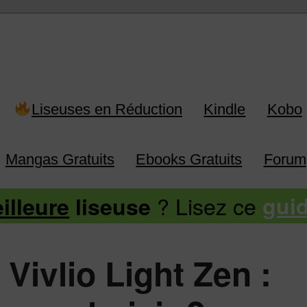
 Kindle, Kobo, Vivlio, Pocketboo
Liseuses en Réduction
Kindle
Kobo
Mangas Gratuits
Ebooks Gratuits
Forum
? Lisez ce
illeure
liseuse
gui
 Vivlio Light Zen :