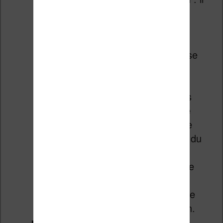
est possible de créer des
comptes utilisateurs si vous
partagez la liseuse
Personnalisation de la liseuse
Vivlio Light HD : réglage de
l’éclairage, gyroscope,
programmation des touches
sur l’écran, gestes en mode
lecture, logos de démarrage
(pour afficher la couverture du
livre en veille), réglage de
l’action à faire au démarrage
(accueil, livre en cours de
lecture), rafraîchissement de
l’écran, connexion Bluetooth.
Les applications :