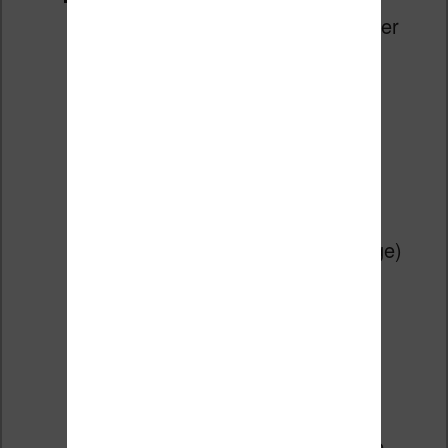
Actualités : pour synchroniser
des flux RSS
Une calculatrice
Un dictionnaire
Une galerie photo
La possibilité d’utiliser cette
liseuse comme cadre photo
numérique
Un calendrier (et une horloge)
Un lecteur de musique (le
format MP3 est pris en
charge)
Un navigateur internet (très
simple et sommaire)
Un petit bloc note
Scribble : un petit logiciel de