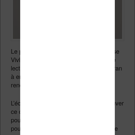
Le plus important pour évaluer la liseuse
Vivlio Light HD Colorest l’expérience de
lecture. Elle est excellente grâce à l’écran
à encre électronique haute définition,
rendant la lecture très agréable.
L’éclairage est facile à ajuster pour trouver
ce qui vous convient le mieux. Vous
pouvez même l’éteindre complètement
pour utiliser la lumière naturelle, comme