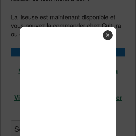
La liseuse est maintenant disponible et
vous pouvez la commander chez Cultura
ou directement sur le site de Vivlio :
✕
Acheter la Vivlio Light HD Color
Vivlio Light HD Color chez Cultura
(voir l’offre)
Vivlio Light HD Color chez Boulanger
(voir l’offre)
Sommaire