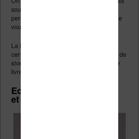
On retrouve donc les 4 boutons présents
sous l’écran dont ceux, très utiles, qui
permettent de tourner les pages lorsque
vous lisez un livre.
La liseuse est étanche avec une
certification IPX8 et on retrouve 16 Go de
stockage pour emmener des milliers de
livres numériques avec vous.
Ecran couleur HD, tactile
et éclairage