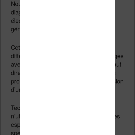
Nous avons donc un écran d’une
diagonale de 6 pouces à encre
électronique couleur de dernière
génération.
Cet écran utilise une technologie
différente qui affiche le texte et les images
avec un rendu proche du papier. Et il faut
dire que nous sommes maintenant très
proche de ce que propose une impression
d’un journal, un livre ou un magazine.
Techniquement, l’encre électronique
n’utilise pas vraiment de pixels (mais des
espèces de capsules) mais les
spécifications mentionnent ceci :