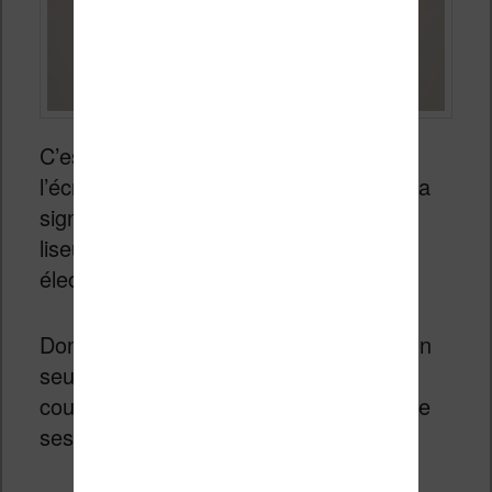
C’est une très grosse surprise puisque
l’écran utilise la même technologie. Cela
signifie donc que le constructeur de la
liseuse peut « régler » l’écran à encre
électronique couleur qu’il utilise.
Donc, cette liseuse signée Vivlio est non
seulement mieux réglée au niveau des
couleurs, mais est aussi plus rapide que
ses concurrentes de chez Kobo !