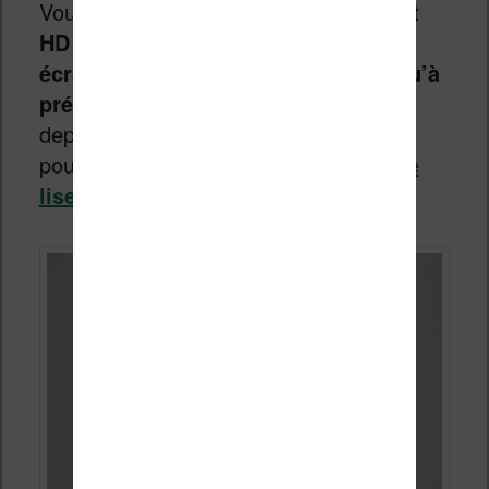
Vous avez compris :
cette Vivlio Light
HD Color propose un des meilleurs
écrans couleur que j’ai pu voir jusqu’à
présent
(et j’en ai vu passer pas mal
depuis quelques mois, comme vous
pouvez le voir sur la page des
tests de
liseuse
).