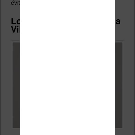
éviter tout problème.
Logiciels et interface de la
Vilvio Light Hd Color