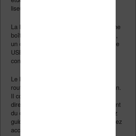
liseuse Vivlio Light HD.
La liseuse arrive bien protégée dans une
boîte en carton qui contient la machine,
un court livret de démarrage et un câble
USB-C pour charger la liseuse et la
connecter à son ordinateur.
Le livret sert uniquement à mettre en
route la liseuse et débuter son utilisation.
Il contient ce qu’il faut pour utiliser
directement la liseuse puisqu’au moment
du démarrage de la liseuse vous serrez
guidés dans sa configuration. Vous aurez
accès à un manuel très complet, sous