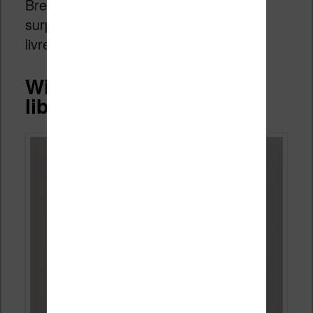
Bref, cet écran est une très bonne
surprise et permet de profiter de vos
livres dans de bonnes conditions.
Wifi, USB, stockage et
librairie