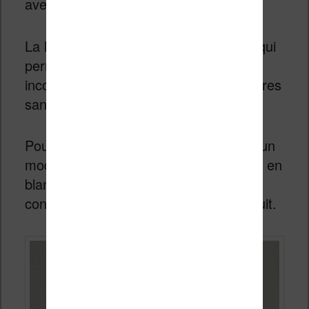
avec un livre en papier.
La liseuse est légère et compacte, ce qui
permet de la tenir longtemps sans
inconfort. J’ai lu pendant plus de 2 heures
sans aucun problème.
Pour ceux qui lisent dans le noir, il y a un
mode « sombre » qui affiche les lettres en
blanc sur un fond noir. C’est très
confortable pour les yeux, surtout la nuit.