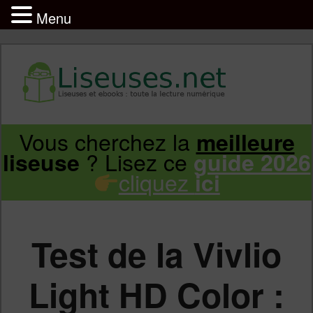
Menu
Liseuse et ebook : tout savoir
Infos sur les liseuses Kindle, Kobo,
Vous cherchez la
meilleure
Aller
Aller
Vivlio, Pocketbook
? Lisez ce
liseuse
guide 2026
cliquez
ici
au
au
contenu
contenu
Test de la Vivlio
principal
secondaire
Light HD Color :