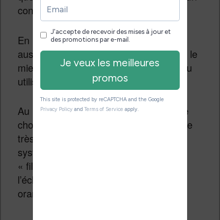
contraste aussi performant.
En revanche, et une fois de plus, c’est
aussi un des écrans couleur qui affiche le
mieux les textes noir et blanc que j’ai pu
utiliser.
Au niveau de
l’éclairage
, on a quelque
chose de bien uniforme avec un réglage
très progressif. On a également le
système SmartLight qui permet de
« filtrer » la lumière bleue en teintant
l’éclairage dans une couleur jaune /
orange.