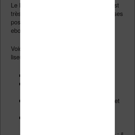
Le logiciel présent dans cette liseuse est
très complet et comprend de nombreuses
possibilités en plus de la lecture des
ebooks.
Voici les principales fonctions de cette
liseuse :
La lecture d’ebooks
La librairie pour acheter et
télécharger des livres
La bibliothèque (pour les ebooks et
les livres audios)
Les paramètres :
Wifi
Comptes et synchronisation : il