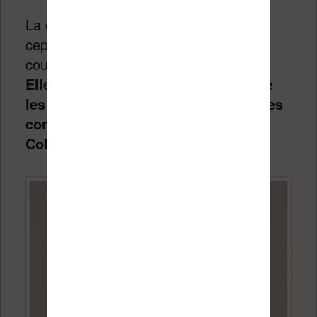
La couleur n’est plus une surprise,
cependant je dois souligner que les
couleurs de cet écran sont excellentes.
Elles sont même plus profondes que
les couleurs affichées par les liseuses
concurrentes comme la Kobo Libra
Colour
.