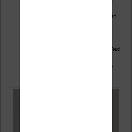
dessin
Solitaire : le célèbre jeu vidéo
de cartes
Sudoku
Echecs
Coloriage : sans surprise, c’est
un petit logiciel pour les
enfants qui aiment faire des
coloriages