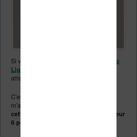
Si vous avez déjà lu
le test de la Vivlio
Light HD
, vous savez à quoi vous
attendre avec cette liseuse.
C’est la raison pour laquelle je vais
m’attarder sur
le principal intérêt de
cette nouvelle version : l’écran couleur
6 pouces Kaleido 3
.