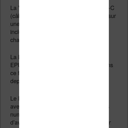
La Vivlio Light HD Color a un port USB-C
(câble inclus) pour brancher la liseuse sur
une prise électrique (adaptateur non
inclus) ou sur un ordinateur pour la
charger.
La liseuse prend en charge les fichiers
EPUB. Si vous avez déjà des livres dans
ce format, vous pouvez les transférer
depuis votre ordinateur sur la liseuse.
Le logiciel Calibre fonctionne très bien
avec cette liseuse pour gérer vos livres
numériques. Vous devez aussi vérifier
d’avoir la dernière version installée pour