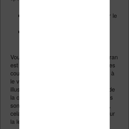
1072 x 1448 pixels – 300 dpi pour le
noir et blanc
536 x 724 pixels, 150 dpi pour la
couleur
Vous avez bien lu : la résolution de l’écran
est inférieure lorsqu’il s’agit d’afficher des
couleurs. Cependant, on a bien du mal à
le voir en pratique puisque toute
illustration combine à la fois du noir et de
la couleur. Dans la mesure ou les textes
sont imprimés à 99% du temps en noir,
cela ne pose donc pas de problème pour
la lecture.