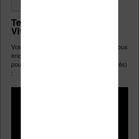
Test vidéo de la liseuse
Vivlio Light HD Color
Voici le test vidéo de cette liseuse (je vous
encourage à lire le reste de cette page
pour en savoir plus sur les fonctionnalités)
: