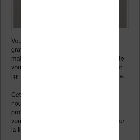
Vous pouvez créer un compte Vivlio
gratuitement pour utiliser votre liseuse,
mais ce n’est pas obligatoire. Ce compte
vous permet d’accéder à une librairie en
ligne via la connexion Wi-Fi de la liseuse.
Cette librairie vous donne accès aux
nouvelles sorties, aux bestsellers, aux
promotions et à des livres gratuits que
vous pouvez télécharger directement sur
la liseuse.