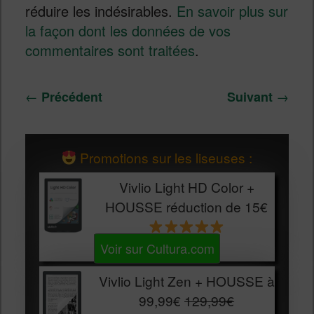
réduire les indésirables.
En savoir plus sur
la façon dont les données de vos
commentaires sont traitées
.
Navigation
←
→
Précédent
Suivant
des
articles
Promotions sur les liseuses :
Vivlio Light HD Color +
HOUSSE
réduction de 15€
Voir sur Cultura.com
Vivlio Light Zen + HOUSSE à
99,99€
129,99€