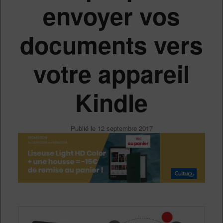
envoyer vos
documents vers
votre appareil
Kindle
Publié le
12 septembre 2017