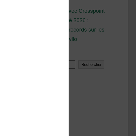
son lancement
XTEINK X4 : test avec Crosspoint
Soldes d’été 2026 :
réductions records sur les
liseuses Kobo et Vivlio
Rechercher
Rechercher