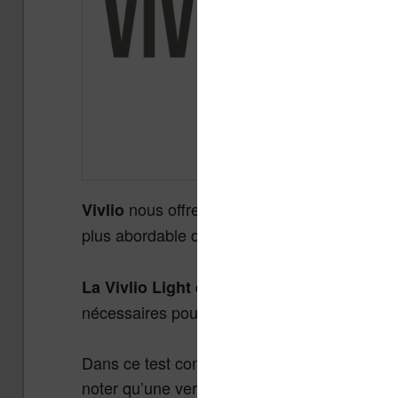
nous offre une nouvelle gamme de li
Vivlio
plus abordable de la gamme. Découvrez
le 
La Vivlio Light est donc une nouvelle lis
nécessaires pour lire des ebooks dans de bo
Dans ce test complet nous allons voir si vou
noter qu’une version haut de gamme de cette