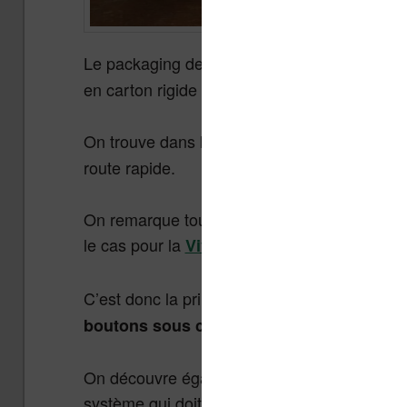
Le packaging des
a évolué e
liseuses Vivlio
en carton rigide qui protège bien la machine.
On trouve dans la boîte la liseuse, un câbl
route rapide.
On remarque tout de suite que la liseuse pr
le cas pour la
.
Vivlio InkPad 4
C’est donc la principale nouveauté de cette 
.
boutons sous ce dernier
On découvre également un nouveau port de 
système qui doit permettre une recharge plus