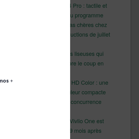
XTEINK X4 Pro : tactile et
éclairage au programme
Liseuses pas chères chez
Vivlio – réductions de juillet
2026
3 anciennes liseuses qui
valent encore le coup en
2026
Vivlio Light HD Color : une
liseuse couleur compacte
à prix défiant toute concurrence
chez Cultura
La liseuse Vivlio One est
un succès 9 mois après