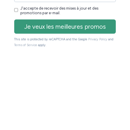
t on retrouve la liseuse bien emballée dans une boîte
e de chargement
et un petit manuel de mise en
USB-C
ésente le nouveau design de la marque, comme c’est
liseuse qui conserve
un écran de 6 pouces avec des
chargement USB-C sur la tranche inférieur. Un
 rapide et plus de solidité que l’ancien système