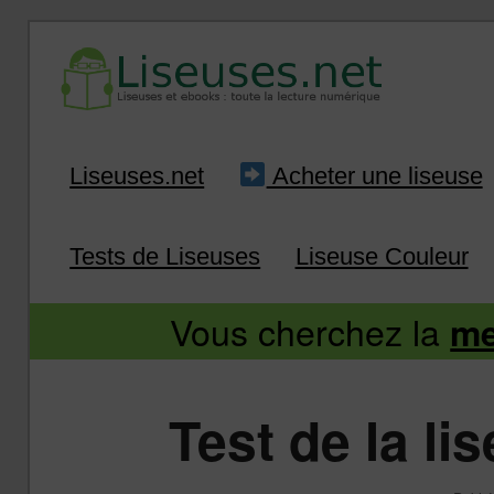
Liseuse et ebook : tout savoir
Infos sur les liseuses
Aller
Aller
Liseuses.net
Acheter une liseuse
au
au
Tests de Liseuses
Liseuse Couleur
contenu
contenu
Vous cherchez la
me
principal
secondaire
Test de la li