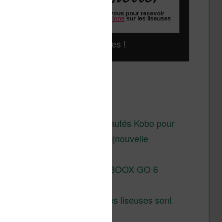
Liseuses pas chères !
Derniers articles :
Les nouveautés Kobo pour
la fin 2026 (nouvelle
liseuse)
Test de la BOOX GO 6
Gen II
Pourquoi les liseuses sont
si chères ?