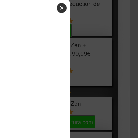
HOUSSE
réduction de
✕
15€
Voir sur Cultura.com
Vivlio Light Zen +
HOUSSE à
99,99€
129,99€
Voir sur Boulanger
Les accessibles :
Vivlio Light Zen
Voir sur Cultura.com