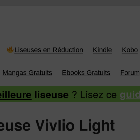
 Kindle, Kobo, Vivlio, Pocketboo
Liseuses en Réduction
Kindle
Kobo
Mangas Gratuits
Ebooks Gratuits
Forum
? Lisez ce
illeure
liseuse
gui
seuse Vivlio Light