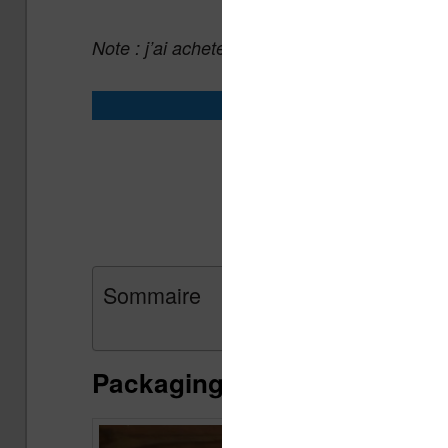
Note : j’ai acheté cette liseuse pour réaliser c
Acheter la 
Vivlio Light ch
Vivlio Light che
Sommaire
Packaging et présentation de