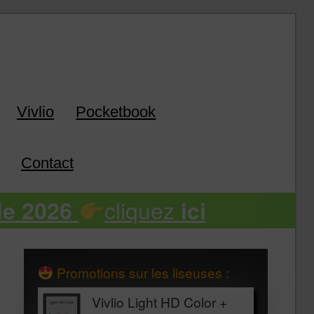
k
Vivlio
Pocketbook
Contact
cliquez
de 2026
ici
Promotions sur les liseuses :
Vivlio Light HD Color +