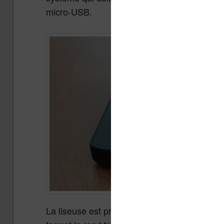
micro-USB.
La liseuse est présentée dans une matière pl