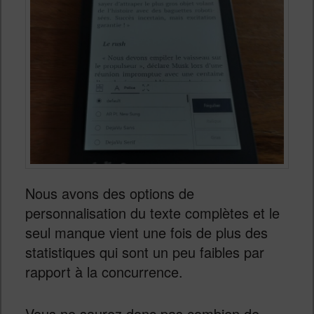
Nous avons des options de
personnalisation du texte complètes et le
seul manque vient une fois de plus des
statistiques qui sont un peu faibles par
rapport à la concurrence.
Vous ne saurez donc pas combien de