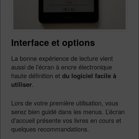
Interface et options
La bonne expérience de lecture vient
aussi de l’écran à encre électronique
haute définition et
du logiciel facile à
utiliser
.
Lors de votre première utilisation, vous
serez bien guidé dans les menus. L’écran
d’accueil présente vos livres en cours et
quelques recommandations.