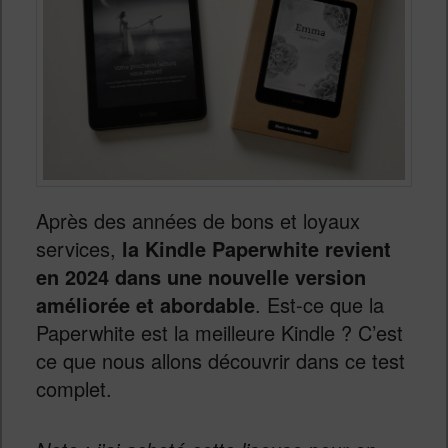
Après des années de bons et loyaux
services,
la Kindle Paperwhite revient
en 2024 dans une nouvelle version
améliorée et abordable
. Est-ce que la
Paperwhite est la meilleure Kindle ? C’est
ce que nous allons découvrir dans ce test
complet.