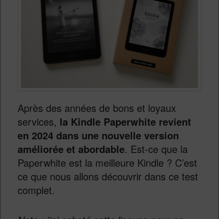
Après des années de bons et loyaux
services,
la Kindle Paperwhite revient
en 2024 dans une nouvelle version
améliorée et abordable
. Est-ce que la
Paperwhite est la meilleure Kindle ? C’est
ce que nous allons découvrir dans ce test
complet.