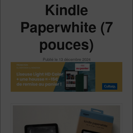
Kindle
Paperwhite (7
pouces)
Publié le
13 décembre 2024