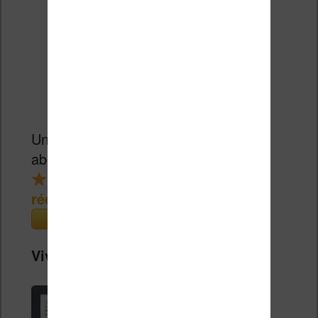
Un bon prix pour une liseuse couleur
abordable.
réduction de 15€
(Cultura)
Vivlio Light Zen + Housse