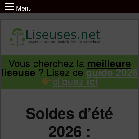
Menu
Liseuse et ebook : tout savoir
Infos sur les liseuses Kindle, Kobo,
Vous cherchez la
meilleure
Aller
Aller
Vivlio, Pocketbook
? Lisez ce
liseuse
guide 2026
cliquez
ici
au
au
contenu
contenu
Soldes d’été
principal
secondaire
2026 :