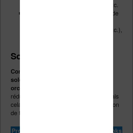
des jeux vidéos, des macbook, etc.
Boulanger
: informatique, barre de
son, TV, gros électroménager
(réfrigérateur, machine à laver, etc.),
aspirateurs balais, etc.
Soldes sur les ebooks
Comme toujours, il y a des livres en
soldes ou plutôt des promotions
orchestrées par les éditeurs
. La
réduction n’est pas très importante, mais
cela vaut le coup pour faire une provision
de titres à lire sur sa liseuse.
Promotions du moment sur les ebooks