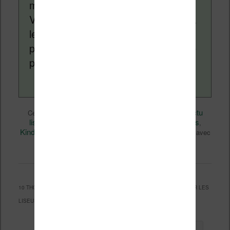
monde des liseuses (Kindle, Kobo,
Vivlio, etc) et faire la promotion de la
lecture (numérique ou non). Vous
pouvez en savoir plus en lisant notre
page
a propos
.
Actualité
Nicolas (actu
Ce contenu a été publié dans
par
liseuse, ebook, etc)
Bonnes affaires
, et marqué avec
,
Kindle
Kobo
Livres
promo
Vivlio
,
,
,
,
. Mettez-le en favori avec
permalien
son
.
10 THOUGHTS ON “
SOLDES D’ÉTÉ 2026 : RÉDUCTIONS RECORDS SUR LES
LISEUSES KOBO ET VIVLIO
”