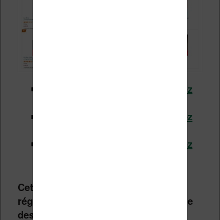
Meilleures ventes de livres chez
Fnac.com (cliquez ici)
Meilleures ventes de livres chez
Cultura.fr (cliquez ici)
Meilleures ventes de livres chez
Amazon.fr (cliquez ici)
Cet article sera mis à jour
régulièrement durant toute la période
des soldes d’hiver 2025 qui se