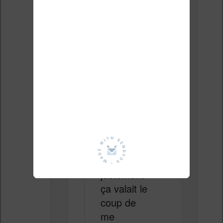
s.
Je trouve
qu’aujourd
’hui le prix
des
liseuses
s’est un
peu
enflammé,
et je me
demandai
s si
justement
ça valait le
coup de
me