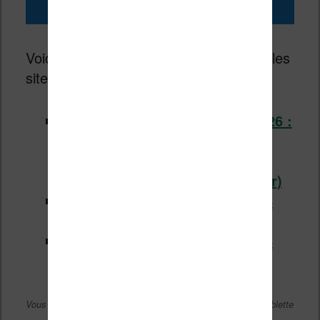
pour
juillet 2026
Voici les réductions sur les ebooks sur les
sites de libraires en ligne :
Les promotions pour juillet 2026 :
spécial ROMANCE, POLAR et
THRILLER –
des centaines de
romans en réduction
(Cultura.fr)
Les promotions sur les ebooks
Kobo (Fnac.com)
Les promotions sur les ebooks
Kindle (Amazon.fr)
Vous pouvez lire ces ebooks sur liseuse, smartphone ou tablette