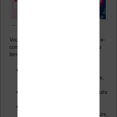
Soldes chez Cultura jusqu’à -70%
Vous pouvez accéder aux grands sites e-
commerce et aux soldes en suivant ces
liens :
Amazon.fr
: promotions sur la
mode, le high tech, les jeux vidéos,
etc
Cultura
: des soldes sur les produits
culturels,
Fnac
: on a des smartphones
Samsung en soldes, des téléviseurs,