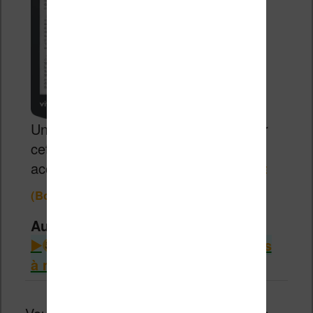
Un excellent rapport qualité / prix pour
cette liseuse de 6 pouces très
accessible.
99,98€
129,99€
(Boulanger)
Autres infos intéressantes
Consulter le guide des liseuses
à moins de 100€