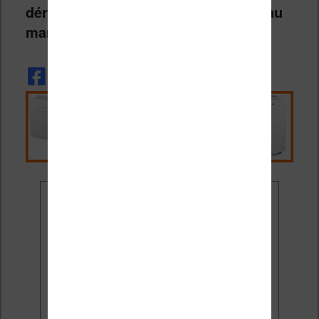
déroulent du
mercredi 24 juin 2026
au
mardi 21 juillet 2026 inclus.
Ne rate plus aucune
promo liseuse !
Rejoins 3500 lecteurs qui
reçoivent chaque mois les