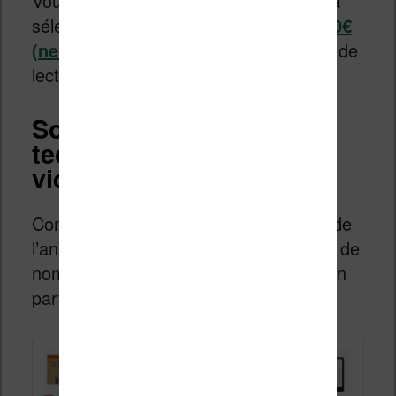
Vous pouvez aussi vous tourner vers la
sélection des
liseuses à moins de 100€
(neuves)
si vous cherchez un appareil de
lecture d’ebooks à prix contenu.
Soldes d’été 2026 : high-
tech, smartphone, jeux
vidéos, DVD, etc
Comme à chaque fois à cette période de
l’année, vous aurez des réductions sur de
nombreux rayons (high tech et photo en
particulier).