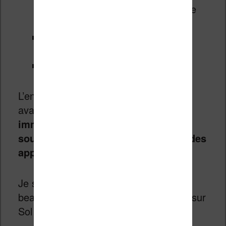
les menus et tourner les pages de
textes
Support des fichiers EPUB (sans
DRM) uniquement
Autonomie de 25 heures
L’entreprise derrière ce produit met en
avant
une expérience de lecture en
immersion pour les personnes qui
souhaitent totalement déconnecter des
appareils.
Je suis assez sceptique et j’aimerais
beaucoup tester pour me faire un avis sur
Sol Reader.