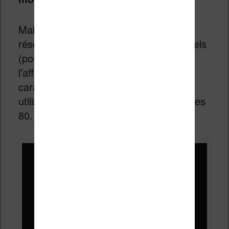
Malheureusement, ces écrans ont une
résolution assez faible de 256 x256 pixels
(pour 3,3 cm de diamètre) ce qui limite
l’affichage à l’usage de polices de
caractères « rétro », comme celles
utilisées dans les ordinateurs des années
80.