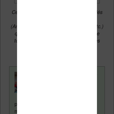
Cet article peut contenir des liens affiliés
vers les sites partenaires du site
(Amazon, Fnac, Cultura, Boulanger, etc.)
qui permettent aux auteurs du site de
toucher une petite commission sur les
ventes de ces sites sans coût
supplémentaire pour vous.
Contenu rédigé par
Nicolas. Le site
Liseuses.net existe
depuis plus de 14 ans
pour vous aider à naviguer dans le
monde des liseuses (Kindle, Kobo,