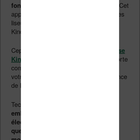
fonctionnalité : la lecture d’ebooks
. Cet
appareil se pose donc en concurrent des
liseuses de grandes marques comme
Kindle, Vivlio ou Kobo.
Cependant, contrairement à
une liseuse
Kindle
, par exemple, Sol Reader se porte
comme des lunettes et vous coupe de
votre environnement pour une expérience
de lecture en immersion.
Technologiquement,
Sol Reader
embarque deux écrans à encre
électronique qui peuvent afficher
quelques lignes de texte (plus ou
moins 20 lignes).