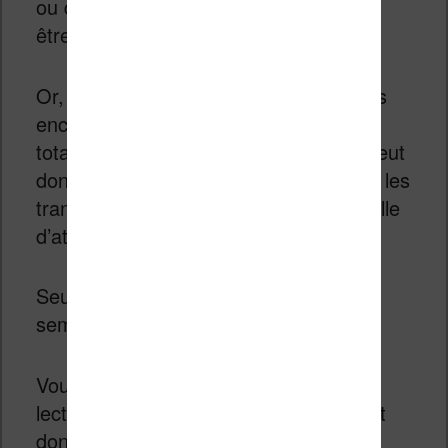
ou d’une liseuse), vient de sa facilité à
être transporté.
Or, non seulement, Sol Reader est plus
encombrant, mais il vous coupe
totalement du monde extérieur. Cela peut
donc être problématique pour lire dans les
transports en commun ou dans une salle
d’attente.
Seul un usage à la maison (et encore)
semble approprié.
Vous pouvez voir en vidéo ce que la
lecture d’un livre sur le Sol Reader peut
donner :