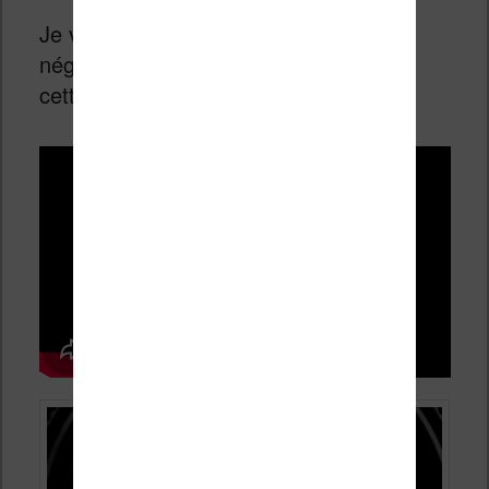
Je vous donne d’ailleurs un avis assez
négatif (avec beaucoup d’
a priori
) dans
cette vidéo :