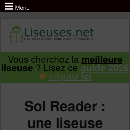
Menu
Liseuse et ebook : tout savoir
Infos sur les liseuses Kindle, Kobo,
Vous cherchez la
meilleure
Aller
Aller
Vivlio, Pocketbook
? Lisez ce
liseuse
guide 2026
cliquez
ici
au
au
contenu
contenu
Sol Reader :
principal
secondaire
une liseuse