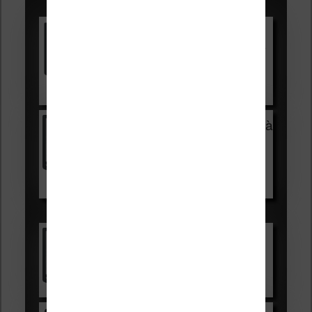
Promotions sur les liseuses :
Vivlio Light HD Color +
HOUSSE
réduction de 15€
Voir sur Cultura.com
Vivlio Light Zen + HOUSSE à
99,99€
129,99€
Voir sur Boulanger
Les accessibles :
Vivlio Light Zen
Voir sur Cultura.com