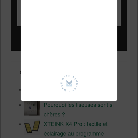
Liseuses pas chères !
Derniers articles :
Test de la BOOX GO 6 Gen II
Pourquoi les liseuses sont si
chères ?
XTEINK X4 Pro : tactile et
éclairage au programme