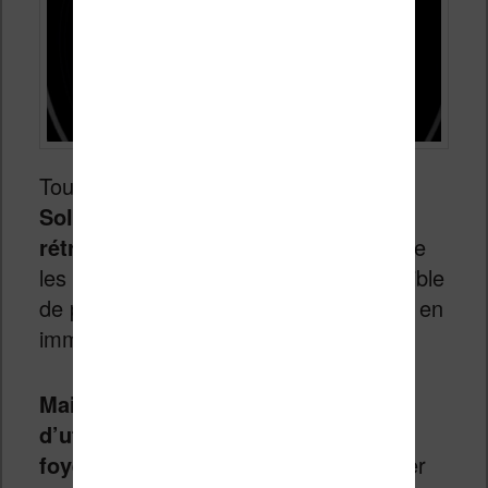
Toujours est-il qu’avec un prix de $399,
Sol Reader est un produit de niche
rétrofuturiste
qui cherche à convaincre
les lecteurs occasionnels qu’il est possible
de proposer une expérience de lecture en
immersion grâce à la technologie.
Mais, en pratique, il sera difficile
d’utiliser Sol Reader en dehors du
foyer
. La grande force d’un livre (papier