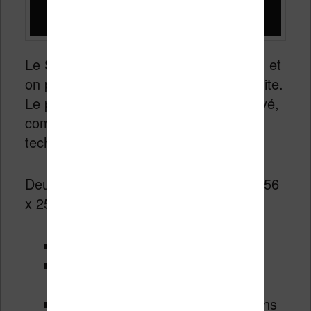
Le Sol Reader a été présenté en 2023, et
on peut maintenant le réserver sur le site.
Le prix fixé à $399 me semble très élevé,
compte tenu des caractéristiques
techniques :
Deux écrans à encre électronique de 256
x 256 pixels
64 Mo de stockage
Compatibilité Bluetooth (pour le
connecter à un smartphone)
Télécommande pour naviguer dans