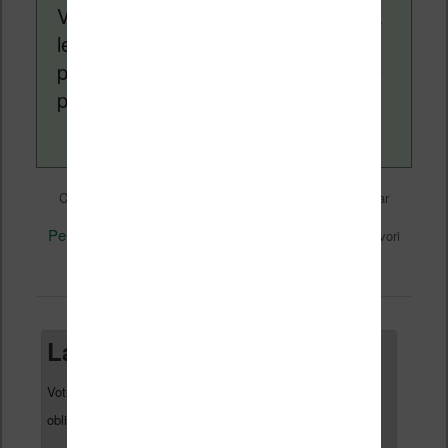
Vivlio, etc) et faire la promotion de la
lecture (numérique ou non). Vous
pouvez en savoir plus en lisant notre
page
a propos
.
Liseuses et eReader
Ce contenu a été publié dans
par
Nicolas (actu liseuse, ebook, etc)
, et marqué avec
Perspectives
Sol reader
Technique
,
,
. Mettez-le en favori
permalien
avec son
.
Laisser un commentaire
Votre adresse e-mail ne sera pas publiée.
Les champs
*
obligatoires sont indiqués avec