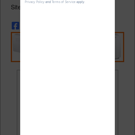
Site officiel :
https://solreader.com/
Ne rate plus aucune
promo liseuse !
Rejoins 3500 lecteurs qui
reçoivent chaque mois les
meilleures promos + conseils