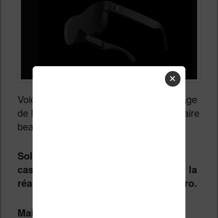
✕
Voici un nouveau produit dans le paysage
de la lecture numérique qui risque de faire
beaucoup parler :
Sol Reader
.
Sol Reader se présente comme un
casque proche de ceux utilisés pour la
réalité virtuelle ou le Apple Vision Pro.
Mais Sol Reader n’a qu’une seule