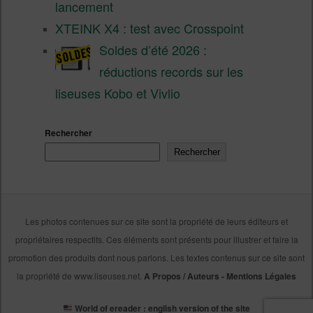
lancement
XTEINK X4 : test avec Crosspoint
Soldes d’été 2026 :
réductions records sur les
liseuses Kobo et Vivlio
Rechercher
Rechercher
Les photos contenues sur ce site sont la propriété de leurs éditeurs et
propriétaires respectifs. Ces éléments sont présents pour illustrer et faire la
promotion des produits dont nous parlons. Les textes contenus sur ce site sont
la propriété de www.liseuses.net.
A Propos / Auteurs
-
Mentions Légales
World of ereader : english version of the site