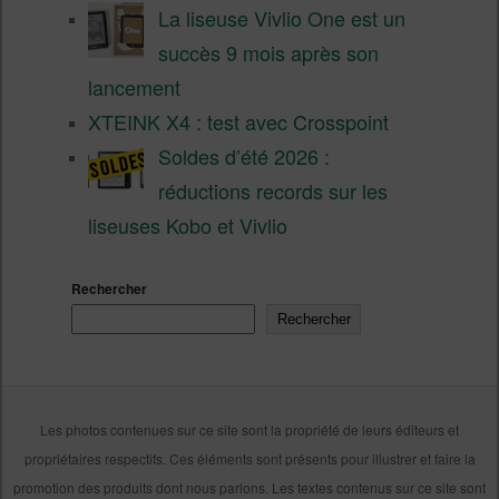
La liseuse Vivlio One est un
succès 9 mois après son
lancement
XTEINK X4 : test avec Crosspoint
Soldes d’été 2026 :
réductions records sur les
liseuses Kobo et Vivlio
Rechercher
Rechercher
Les photos contenues sur ce site sont la propriété de leurs éditeurs et
propriétaires respectifs. Ces éléments sont présents pour illustrer et faire la
promotion des produits dont nous parlons. Les textes contenus sur ce site sont