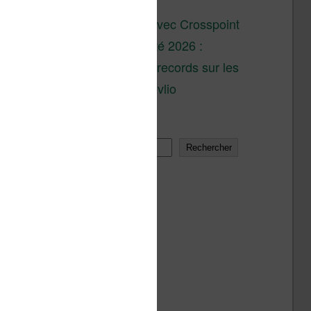
son lancement
XTEINK X4 : test avec Crosspoint
Soldes d’été 2026 :
réductions records sur les
liseuses Kobo et Vivlio
Rechercher
Rechercher