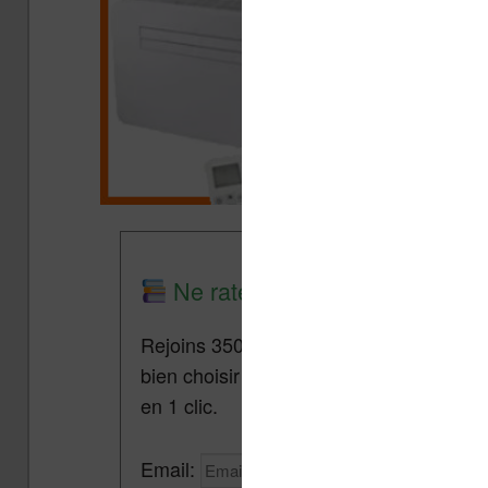
Ne rate plus aucune promo lis
Rejoins 3500 lecteurs qui reçoivent cha
bien choisir et utiliser leur liseuse.
Pa
en 1 clic.
Email: