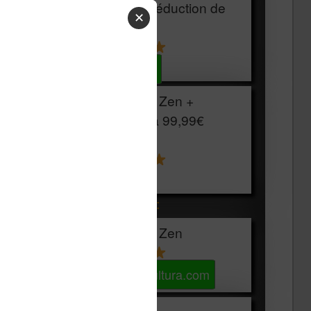
HOUSSE
réduction de
✕
15€
Voir sur Cultura.com
Vivlio Light Zen +
HOUSSE à
99,99€
129,99€
Voir sur Boulanger
Les accessibles :
Vivlio Light Zen
Voir sur Cultura.com