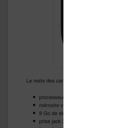
Le reste des caractéristiques seraient sembl
processeur 1 Ghz
mémoire vive (RAM) de 512 Mo
8 Go de stockage
prise jack 3,5mm pour écouter des MP3 