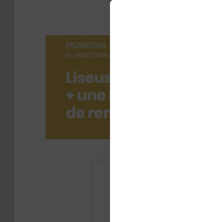
d’é
Publié 