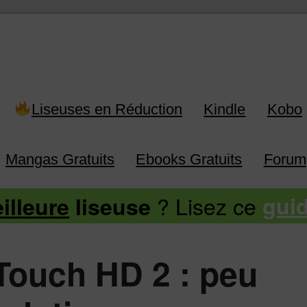
 Kindle, Kobo, Vivlio, Pocketboo
Liseuses en Réduction
Kindle
Kobo
Mangas Gratuits
Ebooks Gratuits
Forum
? Lisez ce
illeure
liseuse
gui
ouch HD 2 : peu