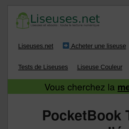
Liseuse et ebook : tout savoir
Infos sur les liseuses
Aller
Aller
Liseuses.net
Acheter une liseuse
au
au
Tests de Liseuses
Liseuse Couleur
contenu
contenu
Vous cherchez la
me
principal
secondaire
PocketBook T