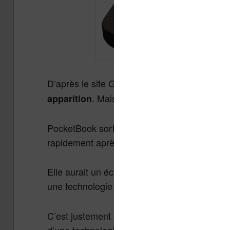
D’après le site GoodEReader,
une nouvelle 
. Mais, peu d’évolutions seraient à
apparition
PocketBook sort de nombreuses liseuses et 
rapidement après la première.
Elle aurait un écran de 6 pouces doté d’une 
une technologie E Ink Carta. L’écran serait ta
C’est justement au niveau de cet éclairage qu
d’une technologie appelée SmartLight qui pe