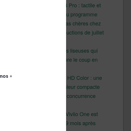
XTEINK X4 Pro : tactile et
éclairage au programme
Liseuses pas chères chez
Vivlio – réductions de juillet
2026
3 anciennes liseuses qui
valent encore le coup en
2026
Vivlio Light HD Color : une
liseuse couleur compacte
à prix défiant toute concurrence
chez Cultura
La liseuse Vivlio One est
un succès 9 mois après