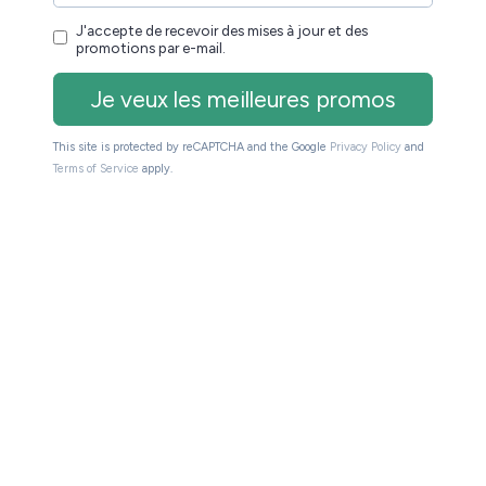
able à la
:
précédente version de la liseuse
et bénéficier de la fonction text-to-speech