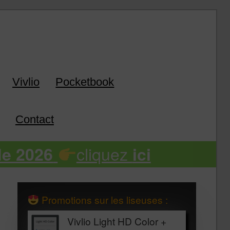
k
Vivlio
Pocketbook
Contact
cliquez
de 2026
ici
Promotions sur les liseuses :
Vivlio Light HD Color +