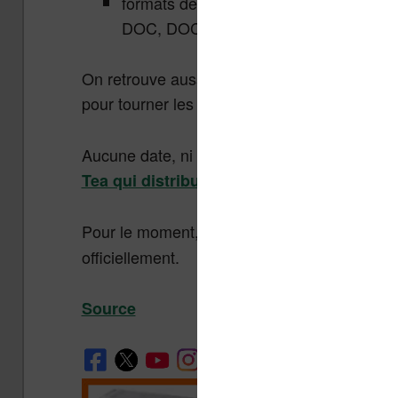
formats de fichiers supportés : PDF
DOC, DOCX, RTF, PRC, TXT, CHM, H
On retrouve aussi le design de la Touch HD 
pour tourner les pages des livres numériques 
Aucune date, ni prix, n’est annoncé pour le m
.
Tea qui distribue cette liseuse
Pour le moment, il ne s’agit que d’
une rume
officiellement.
Source