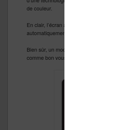
de couleur.
En clair, l’écran aura une teinte jaune/oran
automatiquement choisir la couleur qui vous 
Bien sûr, un mode manuel sera aussi disponi
comme bon vous semble.