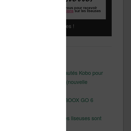
Liseuses pas chères !
Derniers articles :
Les nouveautés Kobo pour
la fin 2026 (nouvelle
liseuse)
Test de la BOOX GO 6
Gen II
Pourquoi les liseuses sont
si chères ?