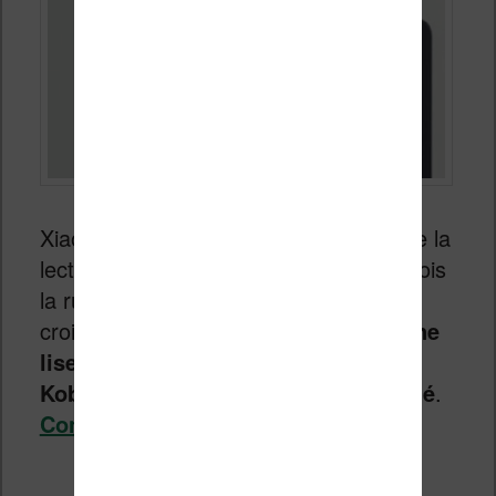
Xiaomi n’est pas étranger à l’univers de la
lecture numérique. Depuis quelques mois
la rumeur est pressante et tout porte à
croire que
Xiaomi va bientôt sortir une
liseuse pour concurrencer Kindle,
Kobo et les autres acteurs du marché
.
Continuer la lecture
→