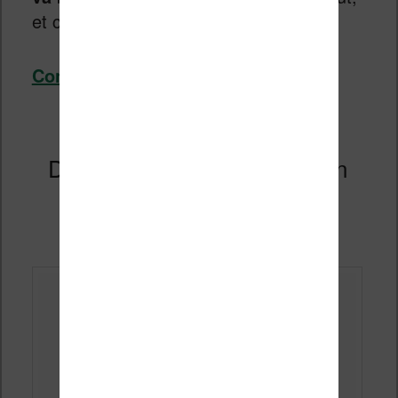
et c’est une
exclusivité
.
Liseuses.net
Continuer la lecture
→
Des liseuses couleur Kobo en
2024 ?
Publié le
12 mars 2024