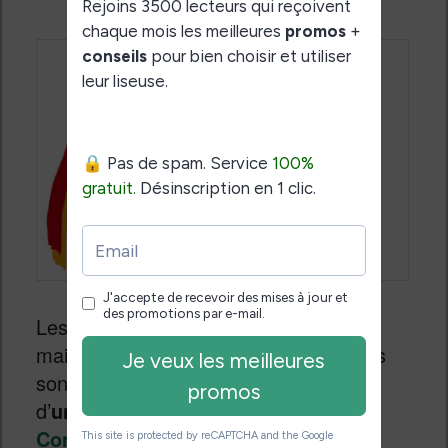
Les fans de
Kobo
peuvent dès
maintenant rêver : toutes les conditions
sont aujourd’hui réunies pour la sortie
d’
une liseuse couleur signée Kobo
.
Continuer la lecture
→