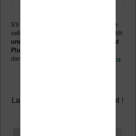
S’il y a bien une surprise c’est peut-être
celle-ci : Barnes and Noble sortira bientôt
une nouvelle liseuse Nook GlowLight
Plus
. Un pari très risqué et décrypté
dans cet article.
Continuer la lecture
→
La liseuse Xiaomi arrive bientôt !
Publié le
14 mai 2019