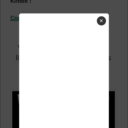
Kindle !
Continuer la lecture
→
✕
Vivlio s’apprête à lancer une
liseuse abordable pour toutes
les bourses
Publié le
2 avril 2025