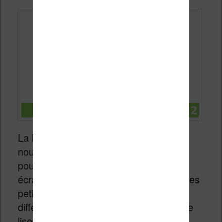
La
Kobo Clara 2E
est la dernière
nouveauté en matière de liseuse Kobo
pour l’année 2022. Elle propose un bel
écran haute définition de 6 pouces et des
petits plus qui pourraient bien faire la
différence. Voici le test complet de cette
liseuse. Vous pouvez
la voir chez