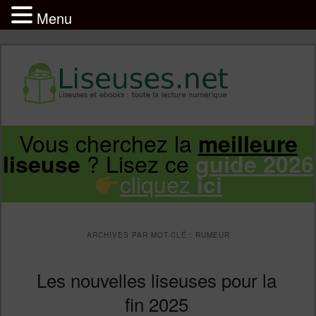
Menu
Liseuse et ebook : tout savoir
Infos sur les liseuses Kindle, Kobo,
Vous cherchez la
meilleure
Aller
Aller
Vivlio, Pocketbook
? Lisez ce
liseuse
guide 2026
cliquez
ici
au
au
contenu
contenu
ARCHIVES PAR MOT-CLÉ :
RUMEUR
principal
secondaire
Les nouvelles liseuses pour la
fin 2025