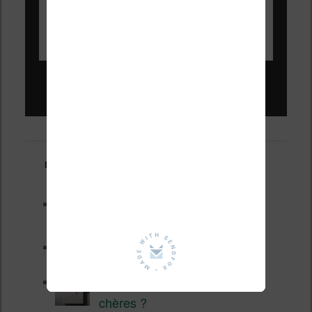
Liseuses pas chères !
Derniers articles :
Les nouveautés Kobo pour la
fin 2026 (nouvelle liseuse)
Test de la BOOX GO 6 Gen II
Pourquoi les liseuses sont si
chères ?