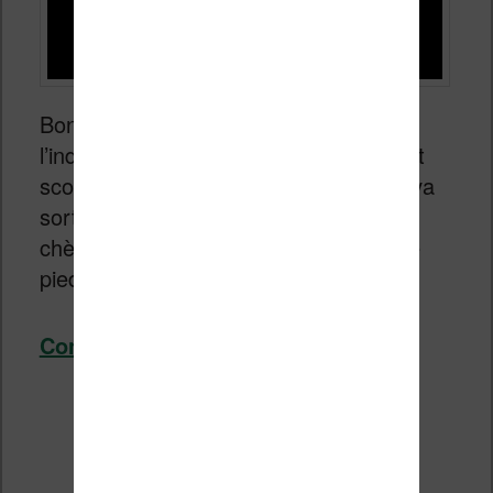
Bonne nouvelle, ma source dans
l’industrie des liseuses m’a livré un petit
scoop :
Vivlio
, l’entreprise Française, va
sortir au début de l’été une liseuse pas
chère pour venir couper l’herbe sous le
pied de Kindle !
Continuer la lecture
→
Vivlio va sortir une nouvelle