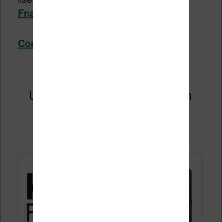
Fnac.com
.
Continuer la lecture
→
Une nouvelle Kobo Forma en
2021 ?
Publié le
11 janvier 2021