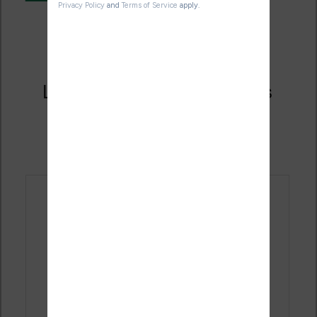
Liseuse Nook Glowlight Plus
(7,8 pouces) pour 2019
Publié le
27 mai 2019