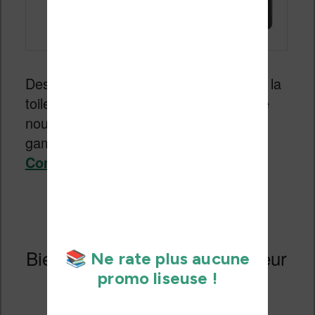
Des rumeurs commencent à surgir sur la
toile et il semble que Kobo prépare une
nouvelle version de sa liseuse haut de
gamme, une
Kobo Forma 2
donc.
Continuer la lecture
→
Bientôt une liseuse Kobo couleur
?
Publié le
18 septembre 2020