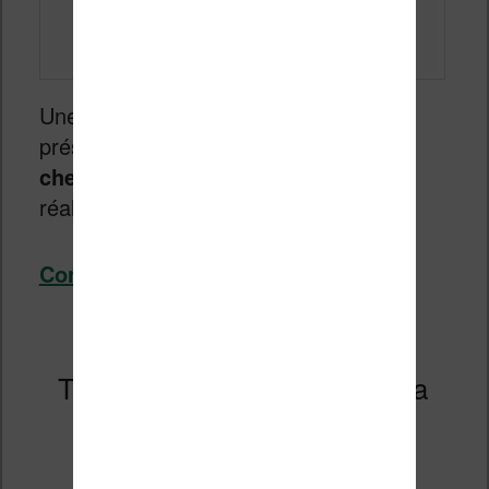
Une nouvelle rumeur vient de sortir et
présente l’arrivée de
liseuses couleur
chez Kobo
en 2024. Mais est-ce bien
réaliste ?
Continuer la lecture
→
Test de la Liseuse Kobo Clara
2E
Publié le
4 octobre 2022