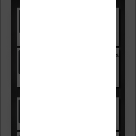
Promotions sur les liseuses :
Vivlio Light HD Color +
HOUSSE
réduction de 15€
Voir sur Cultura.com
Vivlio Light Zen + HOUSSE à
99,99€
129,99€
Voir sur Boulanger
Les accessibles :
Vivlio Light Zen
Voir sur Cultura.com