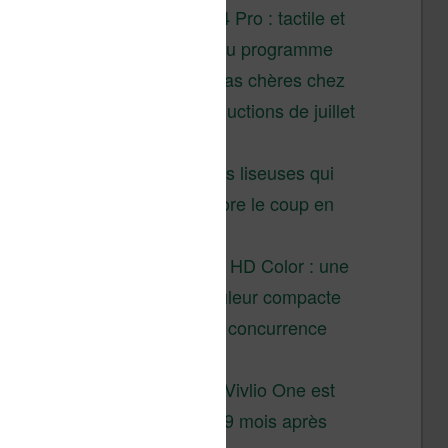
XTEINK X4 Pro : tactile et
éclairage au programme
Liseuses pas chères chez
Vivlio – réductions de juillet
2026
3 anciennes liseuses qui
valent encore le coup en
2026
Vivlio Light HD Color : une
liseuse couleur compacte
à prix défiant toute concurrence
chez Cultura
La liseuse Vivlio One est
un succès 9 mois après