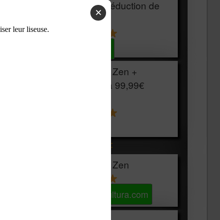
HOUSSE
réduction de
✕
15€
Voir sur Cultura.com
Vivlio Light Zen +
HOUSSE à
99,99€
129,99€
Voir sur Boulanger
Les accessibles :
Vivlio Light Zen
Voir sur Cultura.com