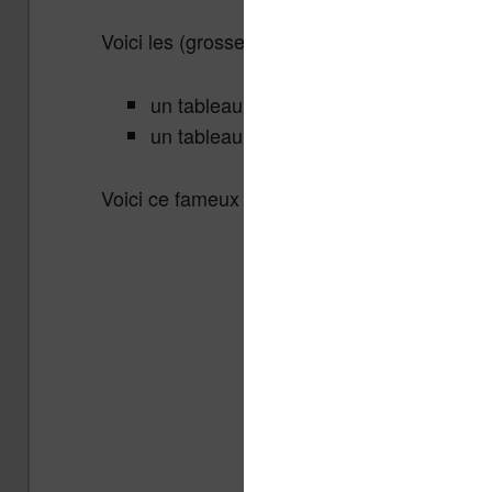
Voici les (grosses) modifications apportées :
un tableau comparatif pour chaque gra
un tableau comparatif final pour les me
Voici ce fameux tableau :
Kindle
Vivlio Ink