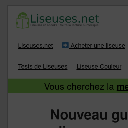
Liseuse et ebook : tout savoir
Infos sur les liseuses
Aller
Aller
Liseuses.net
Acheter une liseuse
au
au
Tests de Liseuses
Liseuse Couleur
contenu
contenu
Vous cherchez la
me
principal
secondaire
Nouveau gui