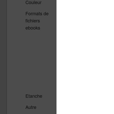
Couleur
Non
Non
Formats de
Kindle Format
EPUB, PD
fichiers
8 (AZW3),
FB2, FB2.
ebooks
Kindle (AZW),
TXT, DJV
TXT, PDF,
HTM, HTM
EPUB, MOBI
DOC, DO
non protégé,
RTF, CHM
PRC natif ;
TCR, PR
HTML, DOC,
(MOBI),
DOCX, JPEG,
JPEG, BM
GIF, PNG,
PNG, TIFF
BMP converti
CBR, CB
Etanche
Non
Oui
Autre
Compatible
Synthèse