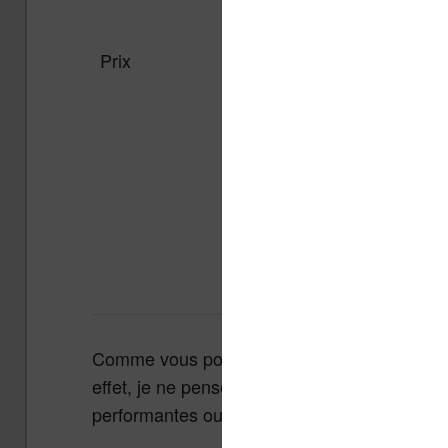
Prix
(Amazon.fr)
(Cultura)
-
(Boulange
(Boulanger)
Comme vous pouvez le constater, il n’y a p
effet, je ne pense pas que la Kobo Aura H2
performantes ou bien ficelées pour apparaî