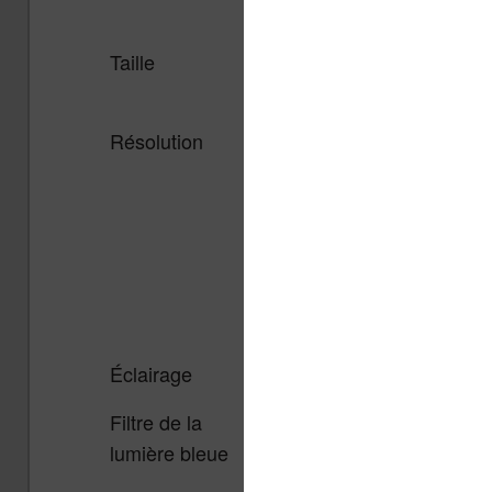
Taille
6 pouces,
7.8 pouce
tactile
tactile, écl
Résolution
1448 x 1072
1404 x 18
pixels
pixels
Éclairage
Oui
Oui
Filtre de la
Non
Oui
lumière bleue