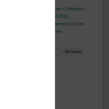
son lancement
XTEINK X4 : test avec Crosspoint
Soldes d’été 2026 :
réductions records sur les
liseuses Kobo et Vivlio
Rechercher
Rechercher