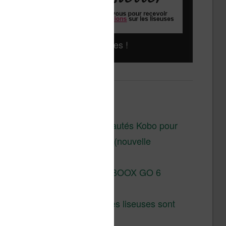
Liseuses pas chères !
Derniers articles :
Les nouveautés Kobo pour
la fin 2026 (nouvelle
liseuse)
Test de la BOOX GO 6
Gen II
Pourquoi les liseuses sont
si chères ?