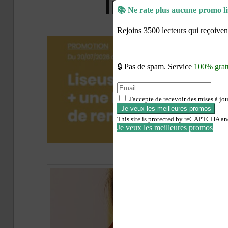
liseuses 
Publ