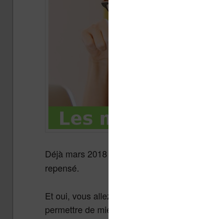
Déjà mars 2018 ! Et pour cette fois,
le guide
repensé.
Et oui, vous allez découvrir de nouveaux tab
permettre de mieux choisir, plus facilement e