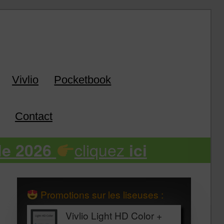
k
Vivlio
Pocketbook
Contact
cliquez
de 2026
ici
Promotions sur les liseuses :
Vivlio Light HD Color +