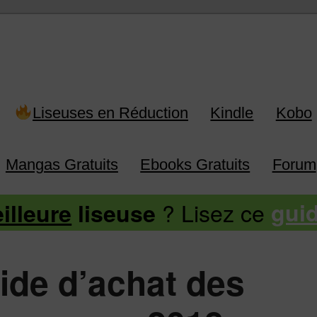
 Kindle, Kobo, Vivlio, Pocketboo
Liseuses en Réduction
Kindle
Kobo
Mangas Gratuits
Ebooks Gratuits
Forum
? Lisez ce
illeure
liseuse
gui
de d’achat des