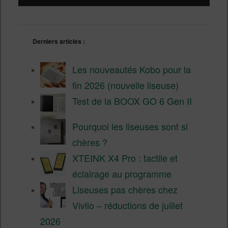
Derniers articles :
Les nouveautés Kobo pour la
fin 2026 (nouvelle liseuse)
Test de la BOOX GO 6 Gen II
Pourquoi les liseuses sont si
chères ?
XTEINK X4 Pro : tactile et
éclairage au programme
Liseuses pas chères chez
Vivlio – réductions de juillet
2026