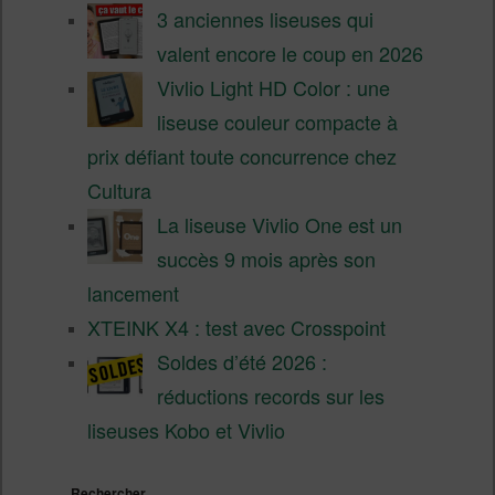
3 anciennes liseuses qui
valent encore le coup en 2026
Vivlio Light HD Color : une
liseuse couleur compacte à
prix défiant toute concurrence chez
Cultura
La liseuse Vivlio One est un
succès 9 mois après son
lancement
XTEINK X4 : test avec Crosspoint
Soldes d’été 2026 :
réductions records sur les
liseuses Kobo et Vivlio
Rechercher