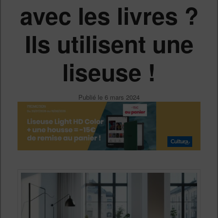
avec les livres ?
Ils utilisent une
liseuse !
Publié le
6 mars 2024