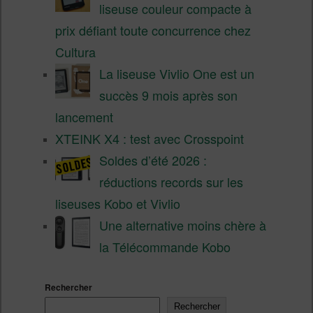
liseuse couleur compacte à
prix défiant toute concurrence chez
Cultura
La liseuse Vivlio One est un
succès 9 mois après son
lancement
XTEINK X4 : test avec Crosspoint
Soldes d’été 2026 :
réductions records sur les
liseuses Kobo et Vivlio
Une alternative moins chère à
la Télécommande Kobo
Rechercher
Rechercher