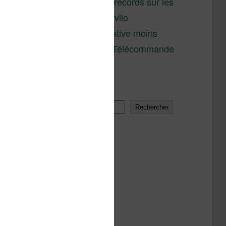
réductions records sur les
liseuses Kobo et Vivlio
Une alternative moins
chère à la Télécommande
Kobo
Rechercher
Rechercher