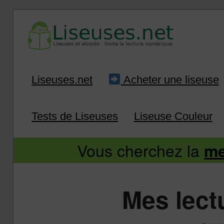
Liseuse et ebook : tout savoir
Infos sur les liseuses
Aller
Aller
Liseuses.net
Acheter une liseuse
au
au
Tests de Liseuses
Liseuse Couleur
contenu
contenu
Vous cherchez la
me
principal
secondaire
Mes lect