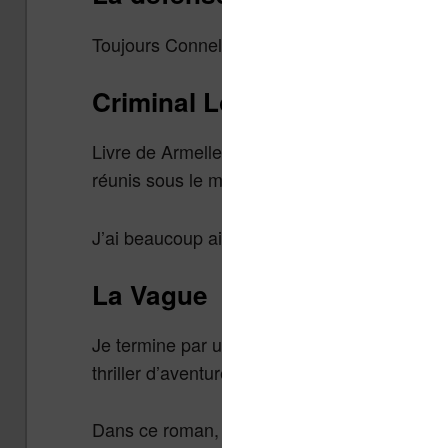
Toujours Connelly avec
une intrigue judici
Criminal Loft
Livre de Armelle Carbonel, ce roman propose 
réunis sous le même toit pour
une émission 
J’ai beaucoup aimé.
La Vague
Je termine par une découverte très sympathiq
thriller d’aventure avec beaucoup de science
Dans ce roman, un tsunami va ravager Hawa