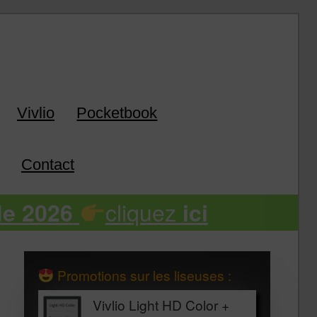
k
Vivlio
Pocketbook
Contact
cliquez
de 2026
ici
Promotions sur les liseuses :
Vivlio Light HD Color +