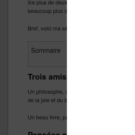
lire plus de deux livres par mois. Les autres d
beaucoup plus de temps (pour le meilleur et p
Bref, voici ma sélection de
livres qui m’ont
Sommaire
Trois amis en quête de sage
Un philosophe, un psychiatre et un moine discu
de la joie et du bonheur.
Un beau livre, parfois un peu long et redond
Pensées pour moi-même