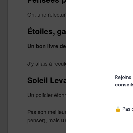
Oh, une relecture ! Et oui un peu de philosop
Étoiles, garde à vous !
pa
Un bon livre de science-fiction militaire
J’y allais à reculons, mais j’ai finalement be
Soleil Levant
Un policier étonnant signé Michael Crichton.
Pas son meilleur livre, une réflexion étrange 
penser), mais
qui fait
une intrigue efficace