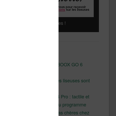
Liseuses pas chères !
Derniers articles :
Test de la BOOX GO 6
Gen II
Pourquoi les liseuses sont
si chères ?
XTEINK X4 Pro : tactile et
éclairage au programme
Liseuses pas chères chez