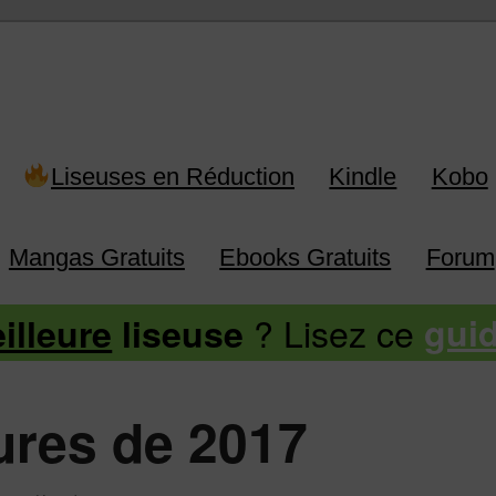
 Kindle, Kobo, Vivlio, Pocketboo
Liseuses en Réduction
Kindle
Kobo
Mangas Gratuits
Ebooks Gratuits
Forum
? Lisez ce
illeure
liseuse
gui
ures de 2017