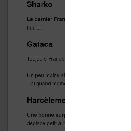
Sharko
Le dernier Franck Thilliez ne m’a pas déç
thriller.
Gataca
Toujours Franck Thilliez.
Un peu moins aimé celui-ci car j’ai trouvé qu
J’ai quand même passé un bon moment.
Harcèlement
signée Michael Crichton
Une bonne surprise
déplace petit à petit vers une intrigue industr