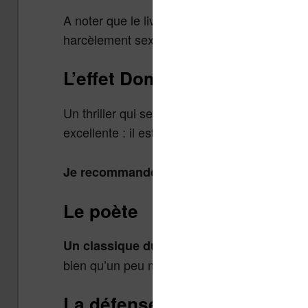
A noter que le livre prend une drôle de saveur
harcèlement sexuel d’une femme envers un
L’effet Domino
Un thriller qui se déroule au début du XXe siè
excellente : il est question d’un tueur en séri
ce bouquin si vous aimez les
Je recommande
Le poète
signé Michaël Conn
Un classique du policier
bien qu’un peu mécanique.
La défense Lincoln