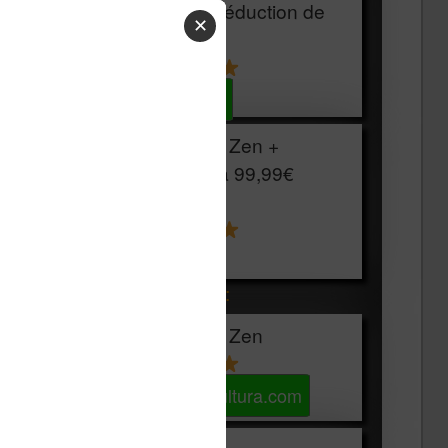
HOUSSE
réduction de
✕
15€
Voir sur Cultura.com
Vivlio Light Zen +
HOUSSE à
99,99€
129,99€
Voir sur Boulanger
Les accessibles :
Vivlio Light Zen
Voir sur Cultura.com