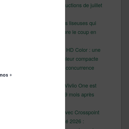
Vivlio – réductions de juillet
2026
3 anciennes liseuses qui
valent encore le coup en
2026
Vivlio Light HD Color : une
liseuse couleur compacte
à prix défiant toute concurrence
chez Cultura
La liseuse Vivlio One est
un succès 9 mois après
son lancement
XTEINK X4 : test avec Crosspoint
Soldes d’été 2026 :