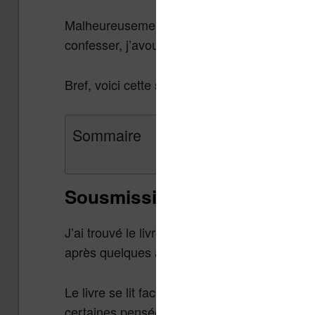
Malheureusement, j’ai beaucoup moins lu que
confesser, j’avoue avoir regardé trop de séri
Bref, voici cette sélection étrange et éclect
Sommaire
Sousmission – Michel Houel
J’ai trouvé le livre intéressant et cela m’a 
après quelques années sans avoir lu un de ce
Le livre se lit facilement, mais mes lacunes en 
certaines pensées du narrateur.