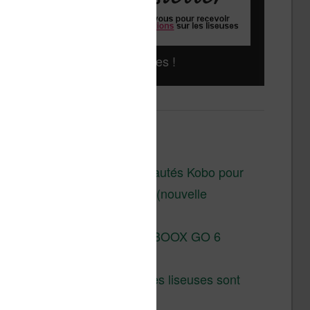
Liseuses pas chères !
Derniers articles :
Les nouveautés Kobo pour
la fin 2026 (nouvelle
liseuse)
Test de la BOOX GO 6
Gen II
Pourquoi les liseuses sont
si chères ?