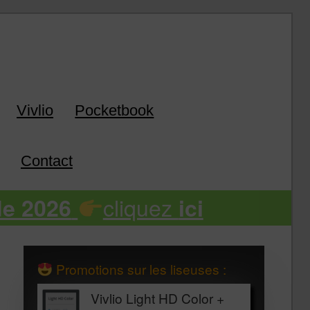
k
Vivlio
Pocketbook
Contact
cliquez
de 2026
ici
Promotions sur les liseuses :
Vivlio Light HD Color +