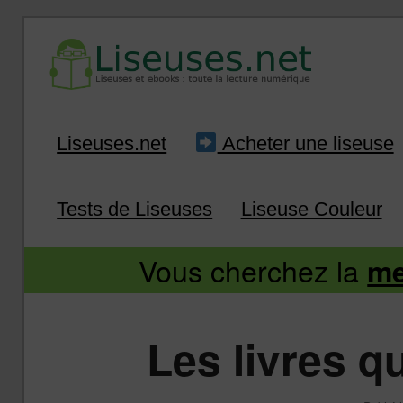
Liseuse et ebook : tout savoir
Infos sur les liseuses
Aller
Aller
Liseuses.net
Acheter une liseuse
au
au
Tests de Liseuses
Liseuse Couleur
contenu
contenu
Vous cherchez la
me
principal
secondaire
Les livres qu