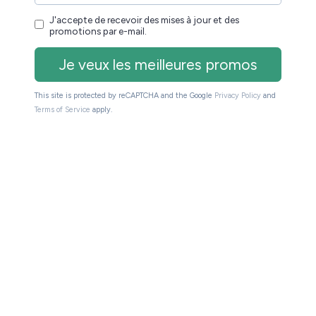
ques sont nettement en retrait par rapport à ce qu’on
haos très bien décrite).
 l’eau : ceux-ci doivent étudier un étrange sous-marin
.
liez
tais curieux de découvrir pourquoi Thilliez était si
nt captivants et on a du mal à décrocher une fois qu’on