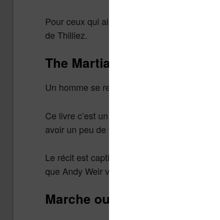
Pour ceux qui aime le genre, je pense que ç
de Thilliez.
The Martian (Seul sur Mars) 
Un homme se retrouve seul sur Mars et va tou
Ce livre c’est un peu McGyver sur Mars ! Très
avoir un peu de vocabulaire scientifique.
Le récit est captivant et l’ingéniosité du per
que Andy Weir va écrire ensuite.
Marche ou Crève – Stephen 