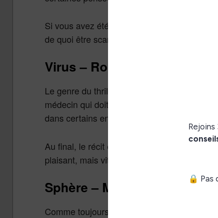
Si vous avez été attiré par les polémiques aut
de quoi être scandalisé.
Virus – Robin Cook
Le genre du thriller médical est une nouveaut
médecin qui doit trouver un remède et lutter
dans certains endroits des USA.
Au final, le récit est très mécanique avec un
plaisant, mais vite oublié.
Sphère – Michael Crichton
Comme toujours chez Crichton, il mêle science