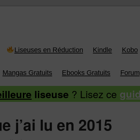
 Kindle, Kobo, Vivlio, Pocketboo
Liseuses en Réduction
Kindle
Kobo
Mangas Gratuits
Ebooks Gratuits
Forum
? Lisez ce
illeure
liseuse
gui
e j’ai lu en 2015