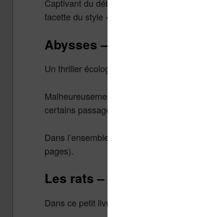
Captivant du début à la fin. Un livre qui se l
facette du style « King » : moins descriptif et
Abysses – Franck Schating
Un thriller écologique et aquatique dans la v
Malheureusement, certains éléments du récit s
certains passages.
Dans l’ensemble, je recommande pour celles
pages).
Les rats – James Herbert
Dans ce petit livre, des rats mutants envahis