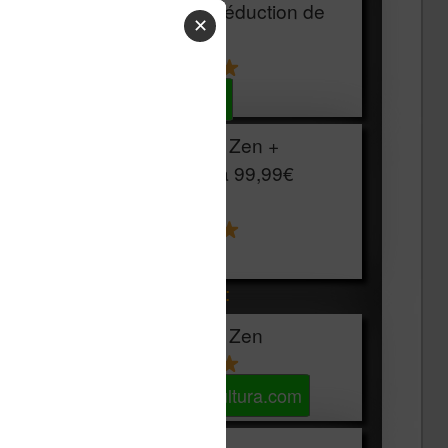
HOUSSE
réduction de
✕
15€
Voir sur Cultura.com
Vivlio Light Zen +
HOUSSE à
99,99€
129,99€
Voir sur Boulanger
Les accessibles :
Vivlio Light Zen
Voir sur Cultura.com