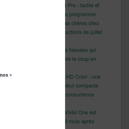
XTEINK X4 Pro : tactile et
éclairage au programme
Liseuses pas chères chez
Vivlio – réductions de juillet
2026
3 anciennes liseuses qui
valent encore le coup en
2026
Vivlio Light HD Color : une
liseuse couleur compacte
à prix défiant toute concurrence
chez Cultura
La liseuse Vivlio One est
un succès 9 mois après