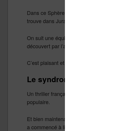
Dans ce Sphère, les démonstrations scientifi
trouve dans Jurassic Park (et sa théorie du c
On suit une équipe de scientifique au fond de
découvert par l’armée américaine.
C’est plaisant et c’est un assez bon Crichton
Le syndrome E – Franck Thil
Un thriller français par son maître actuel. J’é
populaire.
Et bien maintenant je le sais : ses récits so
a commencé à lire.