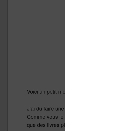
Voici un petit moment de détente puisque je 
J’ai du faire une sélection pour arriver à cette
Comme vous le savez peut-être, j’ai des goûts
que des livres plus généraux. Et, cerise sur le