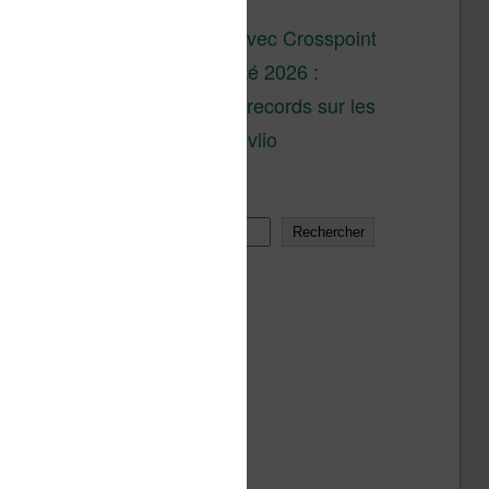
son lancement
XTEINK X4 : test avec Crosspoint
Soldes d’été 2026 :
réductions records sur les
liseuses Kobo et Vivlio
Rechercher
Rechercher