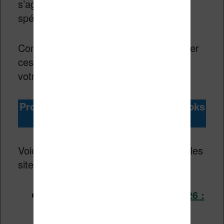
s’agit pas nécessairement d’une offre
spéciale French Days.
Comme toujours, vous pourrez retrouver
ces livres en ebook à prix
réduit
chez
votre libraire préféré :
Promotions du moment sur les ebooks
pour
juillet 2026
Voici les réductions sur les ebooks sur les
sites de libraires en ligne :
Les promotions pour juillet 2026 :
spécial ROMANCE, POLAR et
THRILLER –
des centaines de