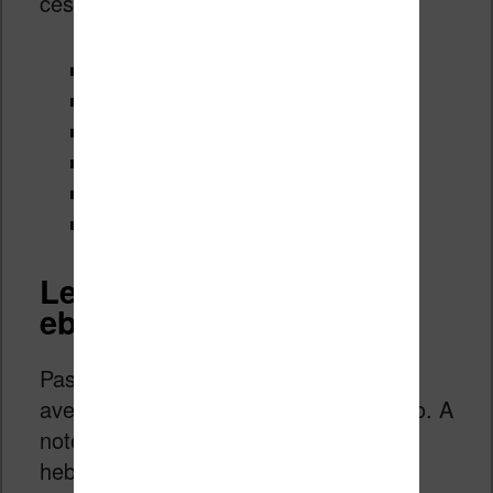
ces sites :
Amazon.fr
Cultura.fr
Boulanger.com
Fnac.com
Cdiscount.com
Rue du Commerce
Les promotions sur les
ebooks à -50%
Passons maintenant au plus classique
avec la sélection des
ebooks
en promo. A
noter qu’il y a des promotions
hebdomadaires sur les livres et qu’il ne