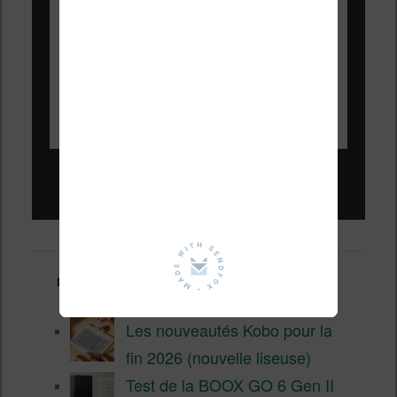
Liseuses pas chères !
Derniers articles :
Les nouveautés Kobo pour la
fin 2026 (nouvelle liseuse)
Test de la BOOX GO 6 Gen II