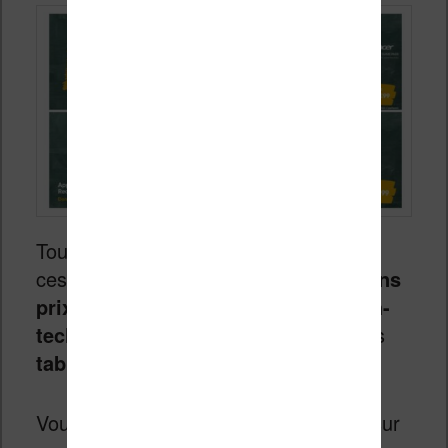
Tous les sites e-commerce profitent de
ces quelques jours pour afficher
de bons
prix sur de nombreux appareils high-
tech
, comme des
smartphones
et des
tablettes
.
Vous pouvez consulter les réductions sur