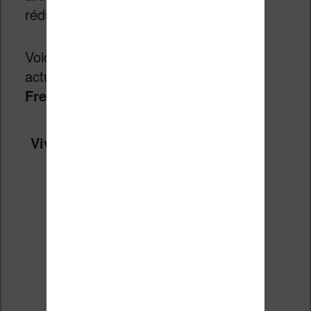
réductions qui se présentent.
Voici pour l’instant les liseuses
actuellement en réduction
pour les
French Days
:
Vivlio Light HD Color + Housse