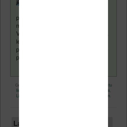
Liseuses.net existe
depuis plus de 14 ans
pour vous aider à naviguer dans le
monde des liseuses (Kindle, Kobo,
Vivlio, etc) et faire la promotion de la
lecture (numérique ou non). Vous
pouvez en savoir plus en lisant notre
page
a propos
.
Actualité
Nicolas (actu
Ce contenu a été publié dans
par
liseuse, ebook, etc)
Bonnes affaires
, et marqué avec
,
Livres
promo
permalien
,
. Mettez-le en favori avec son
.
Laisser un commentaire