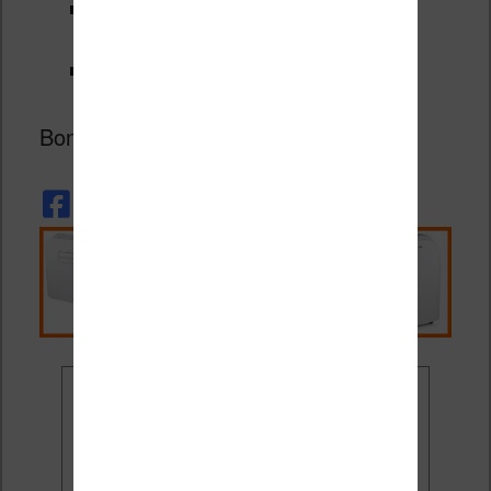
BD numériques amazon (ex-
Comixology)
iznéo
Bonne lecture !
Ne rate plus aucune
promo liseuse !