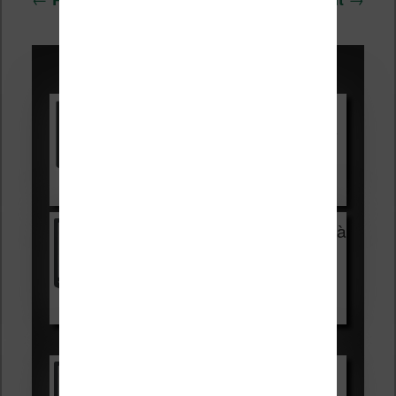
des
articles
Promotions sur les liseuses :
Vivlio Light HD Color +
HOUSSE
réduction de 15€
Voir sur Cultura.com
Vivlio Light Zen + HOUSSE à
99,99€
129,99€
Voir sur Boulanger
Les accessibles :
Vivlio Light Zen