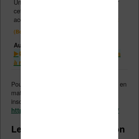
Un excellent rapport qualité / prix pour
cette liseuse de 6 pouces très
accessible.
99,98€
129,99€
(Boulanger)
Autres infos intéressantes
Consulter le guide des liseuses
à moins de 100€
Pour recevoir les dernières promotions en
matière de liseuse, vous pouvez vous
inscrire à la newsletter gratuite :
https://www.liseuses.net/newsletter/
Le high tech en promotion