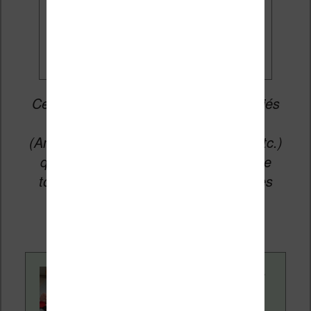
Je veux les meilleures
promos
Cet article peut contenir des liens affiliés
vers les sites partenaires du site
(Amazon, Fnac, Cultura, Boulanger, etc.)
qui permettent aux auteurs du site de
toucher une petite commission sur les
ventes de ces sites sans coût
supplémentaire pour vous.
Contenu rédigé par
Nicolas. Le site