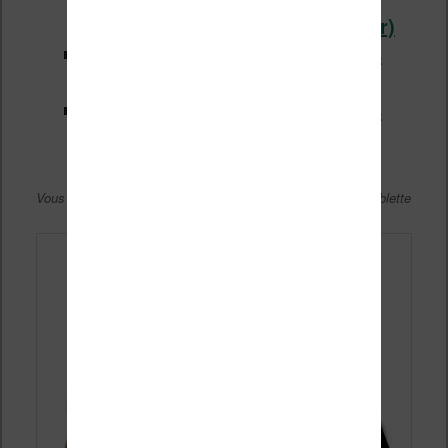
romans en réduction
(Cultura.fr)
Les promotions sur les ebooks
Kobo (Fnac.com)
Les promotions sur les ebooks
Kindle (Amazon.fr)
Vous pouvez lire ces ebooks sur liseuse, smartphone ou tablette