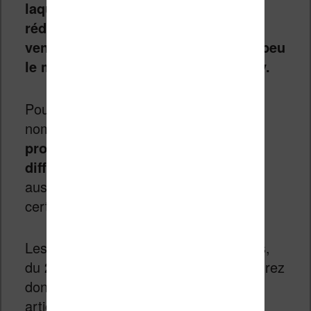
laquelle les sites français font des
réductions sur les produits qu’ils
vendent. Le but est de répliquer un peu
le modèle américain du Black Friday.
Pour cette opération commerciale, de
nombreux sites Internet font
des
promotions intéressantes sur
différents produits
. Mais, vous aurez
aussi des coupons de réduction chez
certains vendeurs.
Les French Days durent plusieurs jours,
du
24 au 30 septembre 2025
, vous aurez
donc des réductions sur de nombreux
articles, en fonction des promotions et