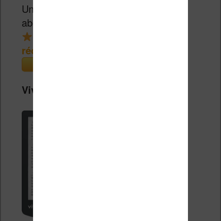
Un bon prix pour une liseuse couleur
abordable.
réduction de 15€
(Cultura)
Vivlio Light Zen + Housse