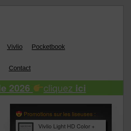
k
Vivlio
Pocketbook
Contact
cliquez
de 2026
ici
Promotions sur les liseuses :
Vivlio Light HD Color +