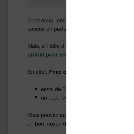
C’est donc l’ensemble des titres de l’offre K
conçue en partenariat avec Orange.
Mais, si l’idée d’un abonnement ne vous tent
gratuit pour tester la lecture (l’écoute) d’
En effet,
Fnac offre un premier livre gratui
essai de 30 jours
on peut résilier l’abonnement à tout m
Vous pouvez aussi
acheter les livres un pa
un bon moyen de ne pas avoir à débourser 