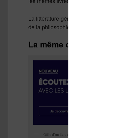
les mêmes livres que si vous utilisiez direct
La littérature générale est bien représentée,
de la philosophie, de l’histoire ou de l’horreur
La même chose chez Kobo 
Offre d’un livre audio gratuit avec Kobo By Fnac