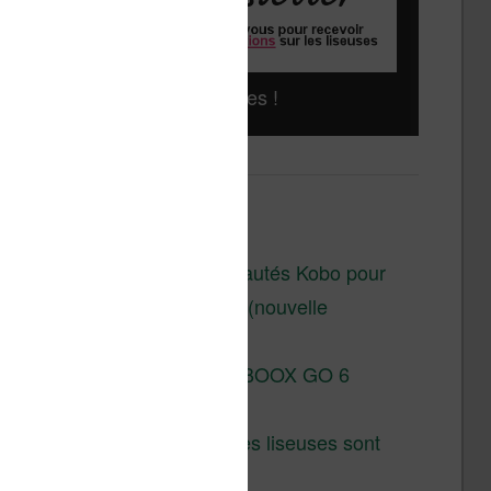
Liseuses pas chères !
Derniers articles :
Les nouveautés Kobo pour
la fin 2026 (nouvelle
liseuse)
Test de la BOOX GO 6
Gen II
Pourquoi les liseuses sont
si chères ?