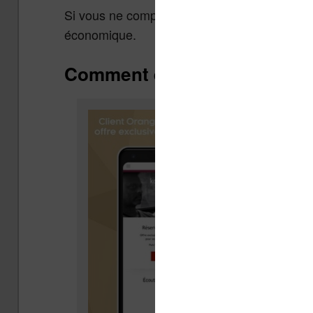
Si vous ne comptez écouter qu’un ou deux livr
économique.
Comment écouter les livres 