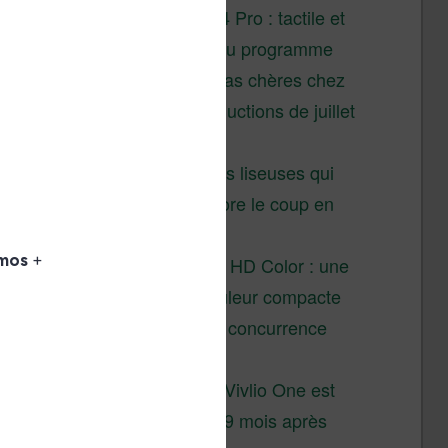
XTEINK X4 Pro : tactile et
éclairage au programme
Liseuses pas chères chez
Vivlio – réductions de juillet
2026
3 anciennes liseuses qui
valent encore le coup en
2026
Vivlio Light HD Color : une
liseuse couleur compacte
à prix défiant toute concurrence
chez Cultura
La liseuse Vivlio One est
un succès 9 mois après