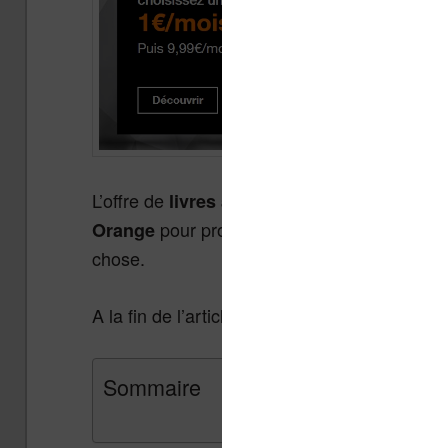
L’offre de
s’asso
livres audio Kobo By Fnac
pour proposer une offre spéciale qui
Orange
chose.
A la fin de l’article, je vous explique comme
Sommaire