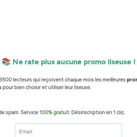
s bien rempli
être récente (son lancement a eu lieu en avril 2018),
e maintenant
100 000 livres audios dont 4 000 en
en livre audio ne contient que des livres connus ou des
ais la majorité des titres ou des auteurs du catalogue.
 conception d’un livre audio s’il n’est pas certain d’en
o est en effet assez longue et complexe puisqu’il est
ateurs et de faire un montage sonore conséquent.
catalogue et vous trouverez en passant par Orange