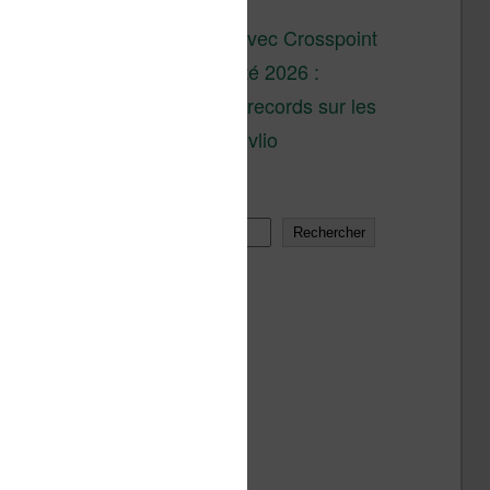
son lancement
XTEINK X4 : test avec Crosspoint
Soldes d’été 2026 :
réductions records sur les
liseuses Kobo et Vivlio
Rechercher
Rechercher