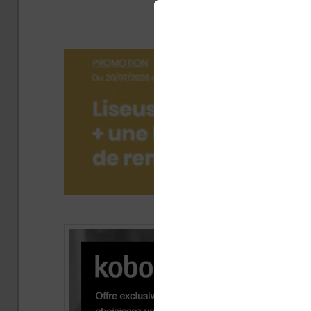
O
Publ