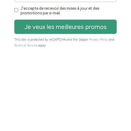
ement le service de Kobo.
 mais vous trouverez aussi de la romance, du thriller,
.
By Fnac