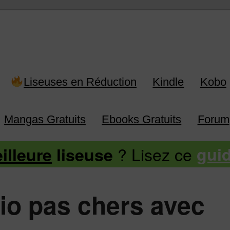
 Kindle, Kobo, Vivlio, Pocketboo
Liseuses en Réduction
Kindle
Kobo
Mangas Gratuits
Ebooks Gratuits
Forum
? Lisez ce
illeure
liseuse
gui
dio pas chers avec