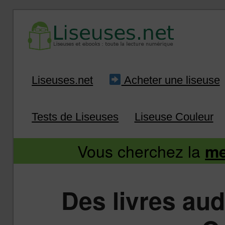
Liseuse et ebook : tout savoir
Infos sur les liseuses
Aller
Aller
Liseuses.net
Acheter une liseuse
au
au
Tests de Liseuses
Liseuse Couleur
contenu
contenu
Vous cherchez la
me
principal
secondaire
Des livres au