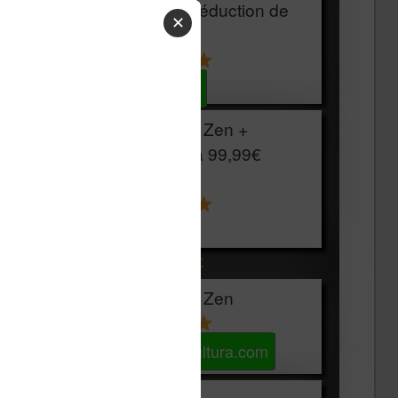
HOUSSE
réduction de
✕
15€
Voir sur Cultura.com
Vivlio Light Zen +
HOUSSE à
99,99€
129,99€
Voir sur Boulanger
Les accessibles :
Vivlio Light Zen
Voir sur Cultura.com