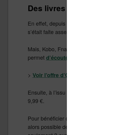
Des livres audios pas chers
En effet, depuis son lancement en 2018, l’off
s’était faite assez discrète.
Mais, Kobo, Fnac et Orange ont décidé de fra
permet
d’écouter un livre audio par mois
>
Voir l’offre d’Orange sur les livres audio
Ensuite, à l’issu des trois mois, le forfait li
9,99 €.
Pour bénéficier de cette offre, il faut être cl
alors possible de l’arrêter au bout des 3 moi
seulement 3 euros.