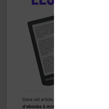
Dans cet article,
nous allons voir qu’il est
d’ebooks à moins de 100€ et parfois à m