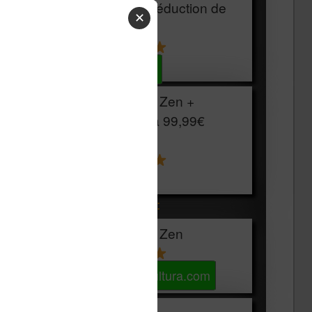
HOUSSE
réduction de
✕
15€
Voir sur Cultura.com
Vivlio Light Zen +
HOUSSE à
99,99€
129,99€
Voir sur Boulanger
Les accessibles :
Vivlio Light Zen
Voir sur Cultura.com