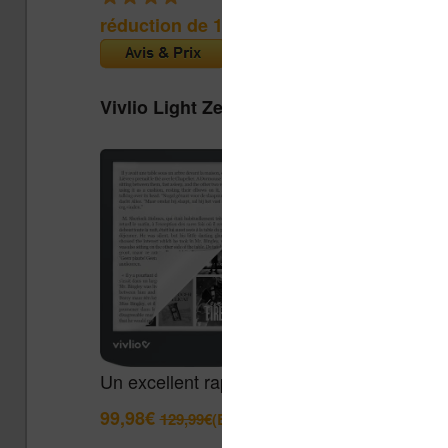
réduction de 15€
(Cultura)
Vivlio Light Zen + Housse
Un excellent rapport qualité / prix pour cett
99,98€
129,99€
(Boulanger)