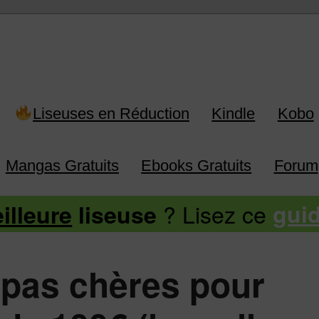
 Kindle, Kobo, Vivlio, Pocketboo
Liseuses en Réduction
Kindle
Kobo
Mangas Gratuits
Ebooks Gratuits
Forum
? Lisez ce
illeure
liseuse
gui
 pas chères pour