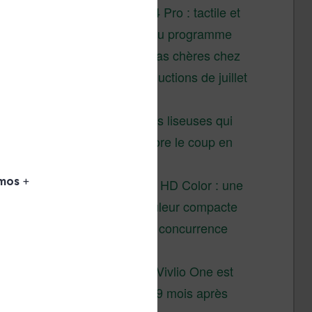
XTEINK X4 Pro : tactile et
éclairage au programme
Liseuses pas chères chez
Vivlio – réductions de juillet
2026
3 anciennes liseuses qui
valent encore le coup en
2026
Vivlio Light HD Color : une
liseuse couleur compacte
à prix défiant toute concurrence
chez Cultura
La liseuse Vivlio One est
un succès 9 mois après