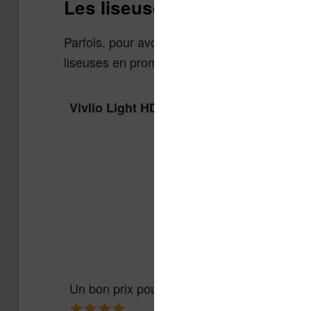
Les liseuses en réduction 
Parfois, pour avoir une liseuse pas chère,
il
liseuses en promotion actuellement et elle es
Vivlio Light HD Color + Housse
Un bon prix pour une liseuse couleur abord