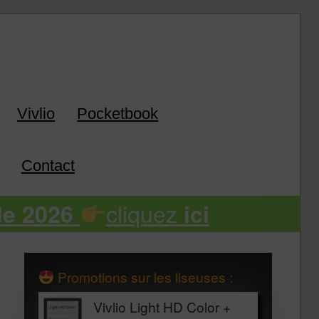
k
Vivlio
Pocketbook
Contact
cliquez
de 2026
ici
Promotions sur les liseuses :
Vivlio Light HD Color +