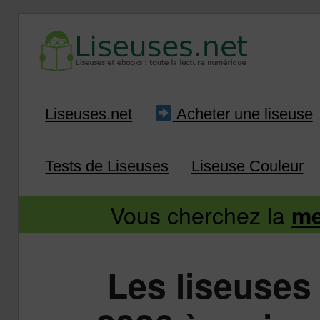
Liseuse et ebook : tout savoir
Infos sur les liseuses
Aller
Aller
Liseuses.net
Acheter une liseuse
au
au
Tests de Liseuses
Liseuse Couleur
contenu
contenu
Vous cherchez la
me
principal
secondaire
Les liseuses