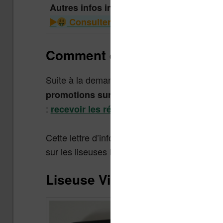
Autres infos intéressantes
Consulter le guide des liseuses à m
Comment être averti lorsque
Suite à la demande de nombreuses personnes
promotions sur les liseuses de toutes mar
:
recevoir les réductions gratuitement par 
Cette lettre d’information est 100% gratuite, 
sur les liseuses Kindle, Kobo ou Vivlio.
Liseuse Vivlio One : la moin