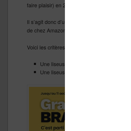
faire plaisir) en 2026 !
Il s’agit donc d’une sélection de liseuses p
de chez Amazon (
) et
.
Kindle
Vivlio
Voici les critères qui ont été retenus pour cet 
Une liseuse disponible neuve à moins
Une liseuse qui, lorsqu’elle est en ré