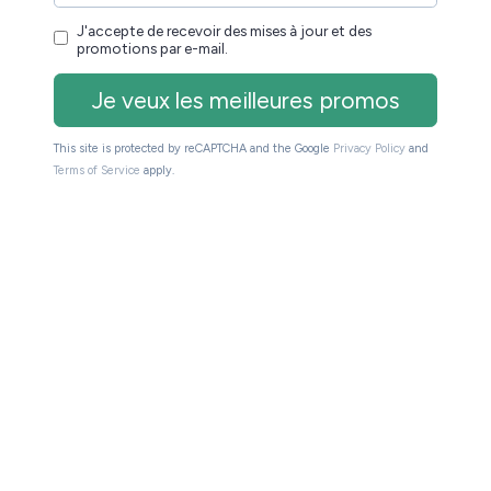
en ce moment
. Voici la liste des
 suffit d’attendre une réduction
t régulièrement mise à jour :
able.