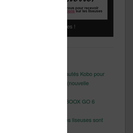
Liseuses pas chères !
Derniers articles :
Les nouveautés Kobo pour
la fin 2026 (nouvelle
liseuse)
Test de la BOOX GO 6
Gen II
Pourquoi les liseuses sont
si chères ?