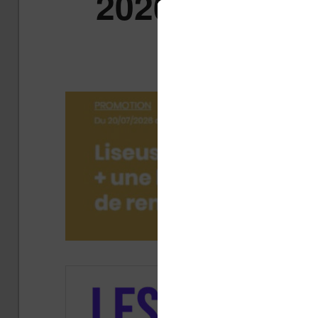
2026 à moins 
cho
Publ