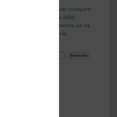
son lancement
XTEINK X4 : test avec Crosspoint
Soldes d’été 2026 :
réductions records sur les
liseuses Kobo et Vivlio
Rechercher
Rechercher