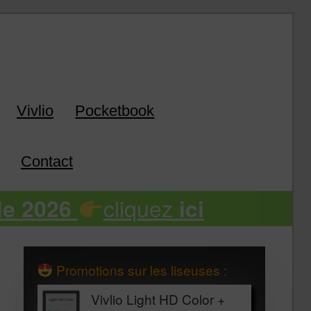
k
Vivlio
Pocketbook
Contact
cliquez
de 2026
ici
Promotions sur les liseuses :
Vivlio Light HD Color +