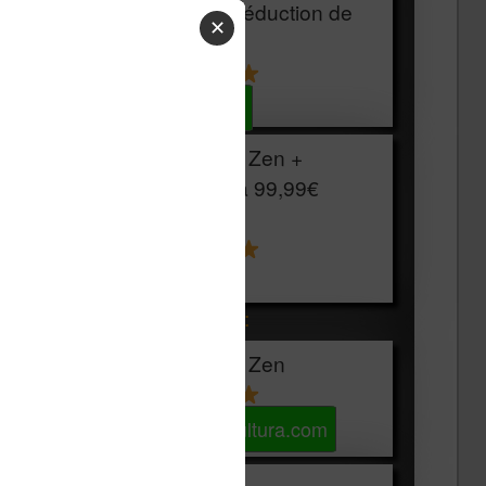
HOUSSE
réduction de
✕
15€
Voir sur Cultura.com
Vivlio Light Zen +
HOUSSE à
99,99€
129,99€
Voir sur Boulanger
Les accessibles :
Vivlio Light Zen
Voir sur Cultura.com