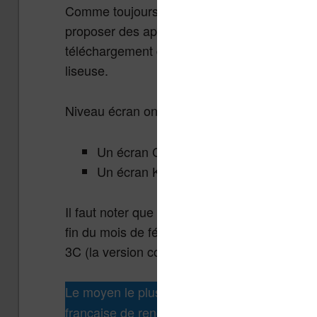
Comme toujours avec Onyx, on va retrouver u
proposer des applications. Il est sans doute p
téléchargement de fichiers APK ou via le Stor
liseuse.
Niveau écran on a deux écrans signés E Ink 
Un écran Carta 1200 HD 300 PPI pour
Un écran Kaleido 3 pour la Onyx Boox
Il faut noter que ces liseuses ne sont égaleme
fin du mois de février 2024 ou le mois de m
3C (la version couleur donc).
Le moyen le plus sûr d’
acheter une liseus
française de renom où
vous pouvez acheter