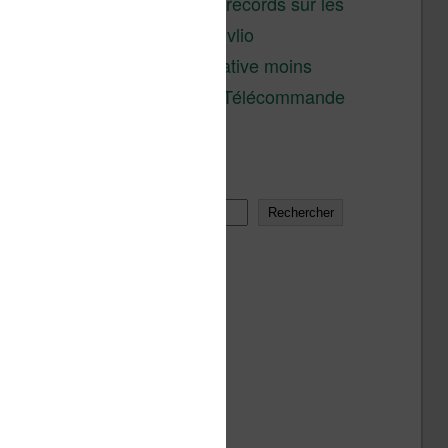
réductions records sur les
liseuses Kobo et Vivlio
Une alternative moins
chère à la Télécommande
Kobo
Rechercher
Rechercher