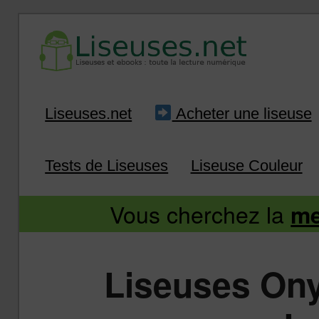
Liseuse et ebook : tout savoir
Infos sur les liseuses
Aller
Aller
Liseuses.net
Acheter une liseuse
au
au
Tests de Liseuses
Liseuse Couleur
contenu
contenu
Vous cherchez la
me
principal
secondaire
Liseuses Ony