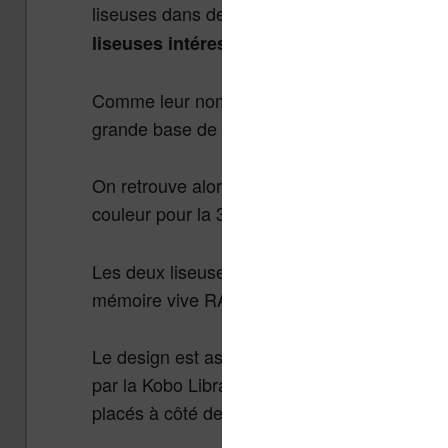
liseuses dans des designs ou des technologie
liseuses intéressantes, les Onyx Boox Le
Comme leur nom l’indique, ces liseuses Ony
grande base de leurs caractéristiques techni
On retrouve alors un écran à encre électroni
couleur pour la 3C.
Les deux liseuses fonctionnent aussi avec u
mémoire vive RAM.
Le design est assez classique pour une liseu
par la Kobo Libra 2 et la Kindle Oasis, à sa
placés à côté de l’écran pour en faciliter la p