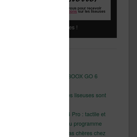
Liseuses pas chères !
Derniers articles :
Test de la BOOX GO 6
Gen II
Pourquoi les liseuses sont
si chères ?
XTEINK X4 Pro : tactile et
éclairage au programme
Liseuses pas chères chez