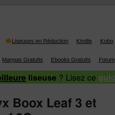
 Kindle, Kobo, Vivlio, Pocketboo
Liseuses en Réduction
Kindle
Kobo
Mangas Gratuits
Ebooks Gratuits
Forum
? Lisez ce
illeure
liseuse
gui
x Boox Leaf 3 et