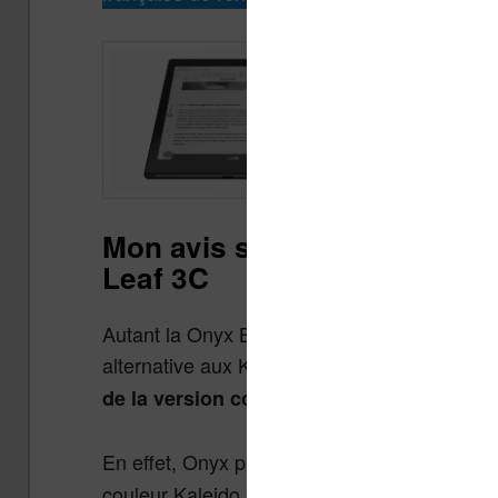
Voir les l
Voir les l
Mon avis sur ces liseuses 
Leaf 3C
Autant la Onyx Boox Leaf 3 avec son écran no
alternative aux Kobo Libra 2 et Kindle Oasis
.
de la version couleur
En effet, Onyx propose déjà la
Onyx Boox T
couleur Kaleido 3 avec un plus gros écran d