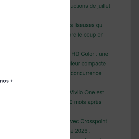
Vivlio – réductions de juillet
2026
3 anciennes liseuses qui
valent encore le coup en
2026
Vivlio Light HD Color : une
liseuse couleur compacte
à prix défiant toute concurrence
chez Cultura
La liseuse Vivlio One est
un succès 9 mois après
son lancement
XTEINK X4 : test avec Crosspoint
Soldes d’été 2026 :