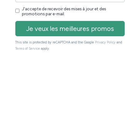
n système d’exploitation basé sur Android qui va
ossible d’ajouter des applications via le
e Onyx présent dans la suite logicielle de cette
avec :
 la Onyx Boox Leaf 3
 Leaf 3C
nt pas disponibles partout et qu’il faudra attendre la
ars 2024 pour pouvoir se procurer la Onyx Boox Leaf
est de passer par une boutique e-commerce
e Onyx
:
 une liseuse Onyx à bon prix