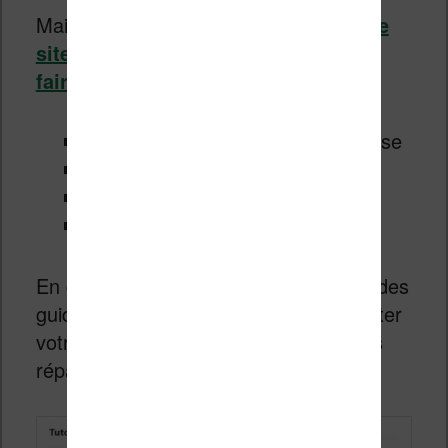
Mais, vous pouvez aussi
trouver sur le
site Internet iFixit des guides pour
faire les réparations vous-même
:
Changer la batterie de votre liseuse
Changer l’écran
Changer la carte mère
Réparer le bouton marche / arrêt
En complément, vous trouverez aussi des
guides pour ouvrir, démonter et remonter
votre liseuse afin d’effectuer toutes ses
réparations.