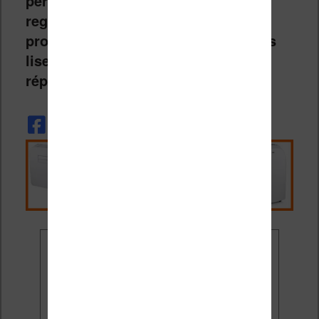
permettre aux autres marques de
regarder de ce côté également et de
proposer à l’avenir (espérons-le) des
liseuses également plus faciles à
réparer
.
Ne rate plus aucune
promo liseuse !