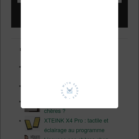
Liseuses pas chères !
Derniers articles :
Les nouveautés Kobo pour la
fin 2026 (nouvelle liseuse)
Test de la BOOX GO 6 Gen II
Pourquoi les liseuses sont si
chères ?
XTEINK X4 Pro : tactile et
éclairage au programme