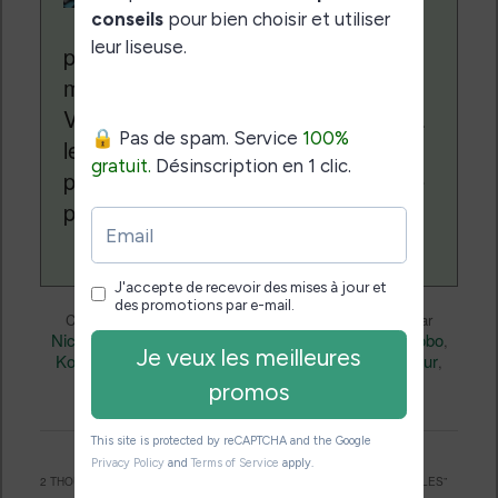
depuis plus de 14 ans
pour vous aider à naviguer dans le
monde des liseuses (Kindle, Kobo,
Vivlio, etc) et faire la promotion de la
lecture (numérique ou non). Vous
pouvez en savoir plus en lisant notre
page
a propos
.
Liseuses et eReader
Ce contenu a été publié dans
par
Nicolas (actu liseuse, ebook, etc)
Kobo
, et marqué avec
,
Kobo Clara BW
Kobo Clara Colour
kobo libra colour
,
,
,
Technique
permalien
. Mettez-le en favori avec son
.
2 THOUGHTS ON “
LES NOUVELLES LISEUSES KOBO SONT RÉPARABLES
”