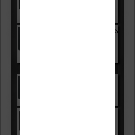
Voir sur Cultura.com
Vivlio Light Zen + HOUSSE à
99,99€
129,99€
Voir sur Boulanger
Les accessibles :
Vivlio Light Zen
Voir sur Cultura.com
Kindle
Voir sur Amazon.fr