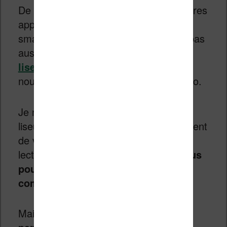
De plus, et à ma connaissance, les autres
appareils électroniques que sont les
smartphones ou les tablettes ne sont pas
aussi facilement réparables que ces
liseuses Kobo
. Cela fait donc un
nouveau bon point pour la marque Kobo.
Je ne sais pas si le fait de rendre les
liseuses faciles à réparer est un argument
de vente suffisant pour convaincre les
lectrices et lecteurs à choisir Kobo.
Vous
pouvez me le dire dans les
commentaires.
Mais, dans tous les cas,
cela va