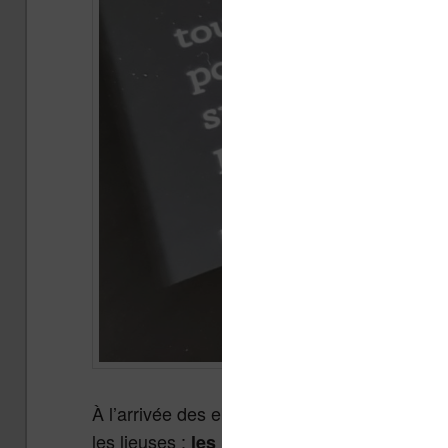
À l’arrivée des ebooks, nous sommes nombreu
les lieuses :
les numéros de pages n’ont pas