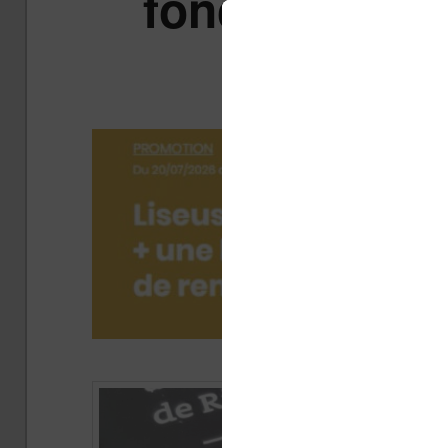
fonctionnent
l
Pub