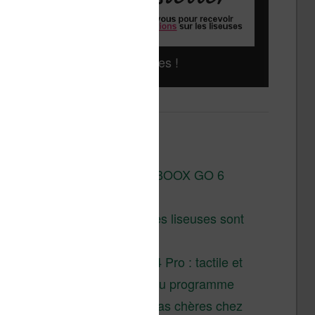
Liseuses pas chères !
Derniers articles :
Test de la BOOX GO 6
Gen II
Pourquoi les liseuses sont
si chères ?
XTEINK X4 Pro : tactile et
éclairage au programme
Liseuses pas chères chez