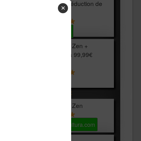
HOUSSE
réduction de
✕
15€
Voir sur Cultura.com
Vivlio Light Zen +
HOUSSE à
99,99€
129,99€
Voir sur Boulanger
Les accessibles :
Vivlio Light Zen
Voir sur Cultura.com