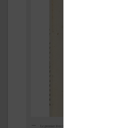
Le premier livre typographié connu avec une numérotation des p