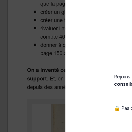
que la page 484 est la plus intéressante 
créer un glossaire pour le livre,
créer une table des matières,
évaluer l’avancement de la lecture dans u
compte 400 pages, j’en ai lu un quart,
donner à quelqu’un une référence, par e
page 150 au deuxième paragraphe ».
On a inventé ce système sur un livre papie
. Et, on ne peut que constater que c
support
depuis des années.