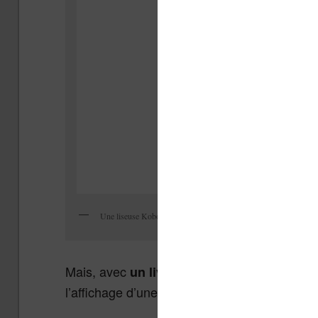
Une liseuse Kobo Forma
Mais, avec
un livre numérique (ebook) sur
l’affichage d’une page.