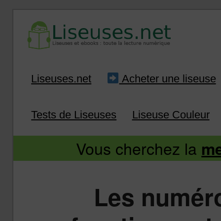
Liseuse et ebook : tout savoir
Infos sur les liseuses
Aller
Aller
Liseuses.net
Acheter une liseuse
au
au
Tests de Liseuses
Liseuse Couleur
contenu
contenu
Vous cherchez la
me
principal
secondaire
Les numéro