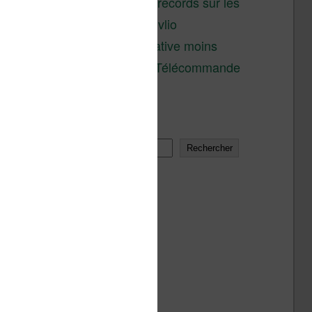
réductions records sur les
liseuses Kobo et Vivlio
Une alternative moins
chère à la Télécommande
Kobo
Rechercher
Rechercher