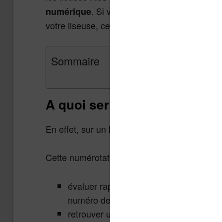
. Si vous pensez que les numéro
numérique
votre liseuse, cet article pourra vous éclairer
Sommaire
A quoi servent les numéros 
En effet, sur un livre papier, chaque page 
Cette numérotation est un système ingénieux
évaluer rapidement la taille d’un livre
numéro de la dernière page du livre,
retrouver une page facilement : dans m