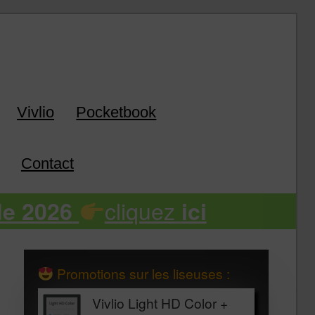
k
Vivlio
Pocketbook
Contact
cliquez
de 2026
ici
Promotions sur les liseuses :
Vivlio Light HD Color +