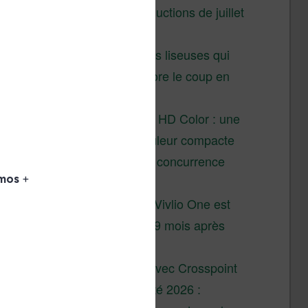
Vivlio – réductions de juillet
2026
3 anciennes liseuses qui
valent encore le coup en
2026
Vivlio Light HD Color : une
liseuse couleur compacte
à prix défiant toute concurrence
chez Cultura
La liseuse Vivlio One est
un succès 9 mois après
son lancement
XTEINK X4 : test avec Crosspoint
Soldes d’été 2026 :