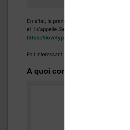
En effet, le premier ouvrage typographié c
et il s’appelle
Sermo in festo praesentationis
https://ilovetypography.com/2014/02/21/t
Fait intéressant,
les numéros sont sur le 
A quoi correspondent les n