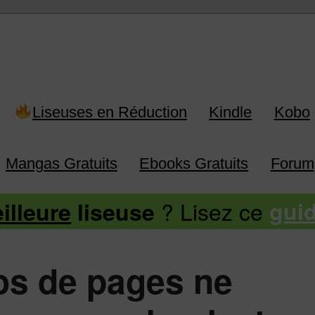
 Kindle, Kobo, Vivlio, Pocketboo
Liseuses en Réduction
Kindle
Kobo
Mangas Gratuits
Ebooks Gratuits
Forum
? Lisez ce
illeure
liseuse
gui
s de pages ne