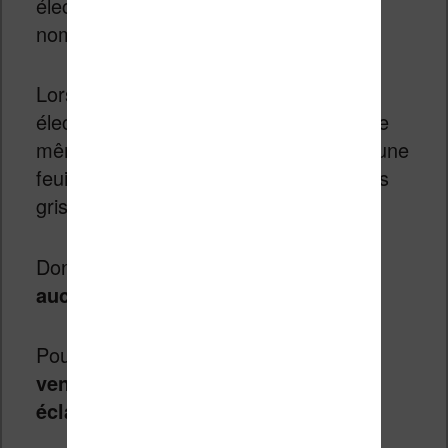
électronique (aussi appelé « E Ink » du
nom du fabricant de l’écran).
Lorsque l’on regarde un écran à encre
électronique de liseuse, on a presque le
même rendu que lorsque l’on regarde une
feuille de papier (en fait, l’écran est plus
gris que blanc).
Donc, par défaut,
une liseuse n’émet
aucune lumière
.
Pourtant,
les liseuses actuellement
vendues le sont toutes avec un
éclairage pour corriger ce manque
.