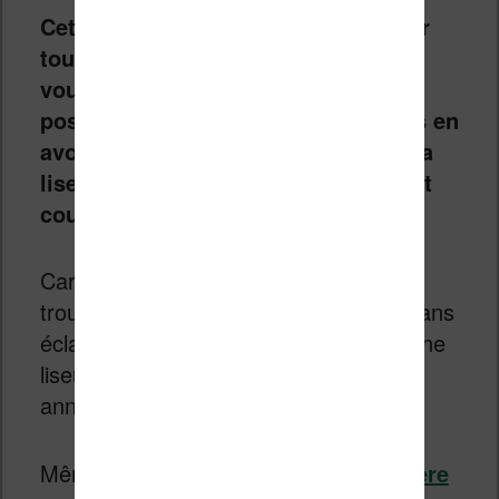
Cet éclairage peut être désactivé sur
toutes les liseuses, donc si vous
voulez une liseuse sans cette
possibilité ou si vous pensez ne pas en
avoir besoin, vous pouvez prendre la
liseuse de votre choix et simplement
couper l’éclairage.
Car, aujourd’hui, il est impossible de
trouver une liseuse correcte et fiable sans
éclairage à moins de se tourner vers une
liseuse d’occasion qui a déjà quelques
années.
Même
la liseuse Kindle la moins chère