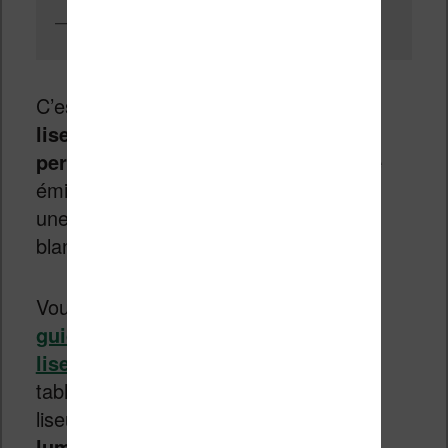
Une liseuse Kobo avec le filtre de la lumière bleue activé
C’est la raison pour laquelle
certaines
liseuses possèdent une option qui
permet de diminuer la lumière bleue
émise par les éclairages en produisant
une lumière jaune / orange plutôt que
blanche.
Vous trouverez ces liseuses dans
le
guide comparatif des meilleures
liseuses actuelles
(regardez bien les
tableaux pour voir quelles sont les
liseuses qui proposent un «
filtre de la
lumière bleue
»).