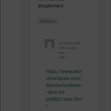
simplement.
↓
Répondre
Le
18 avril 2023
à 18 h 43 min
,
Sam
a dit :
https://www.lesn
umeriques.com/
liseuse/bookeen
-diva-hd-
p54821/test.htm
l