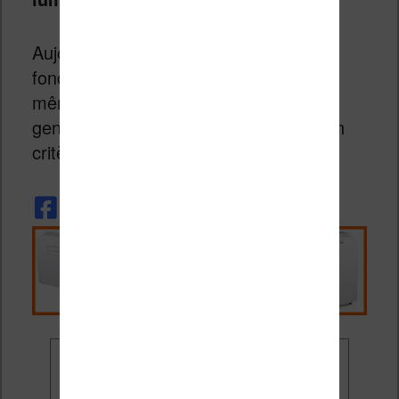
Aujourd’hui les éclairages de liseuses
fonctionnent pratiquement tous de la
même manière et produisent le même
genre de résultat. Ce n’est donc pas un
critère de choix – à mon avis.
Ne rate plus aucune