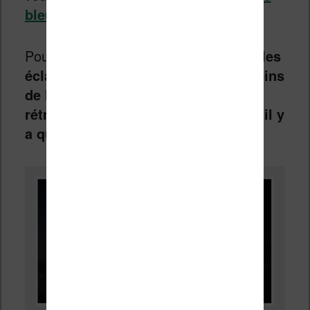
bleue, est-ce un problème ?
Pour aller vite et simplifier, disons que
les
éclairages de liseuse produisent moins
de lumière bleue que les
rétroéclairages classiques, mais qu’il y
a quand même de la lumière bleue.