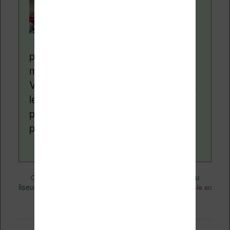
Nicolas. Le site
Liseuses.net existe
depuis plus de 14 ans
pour vous aider à naviguer dans le
monde des liseuses (Kindle, Kobo,
Vivlio, etc) et faire la promotion de la
lecture (numérique ou non). Vous
pouvez en savoir plus en lisant notre
page
a propos
.
Divers
Nicolas (actu
Ce contenu a été publié dans
par
liseuse, ebook, etc)
Technique
, et marqué avec
. Mettez-le en
permalien
favori avec son
.