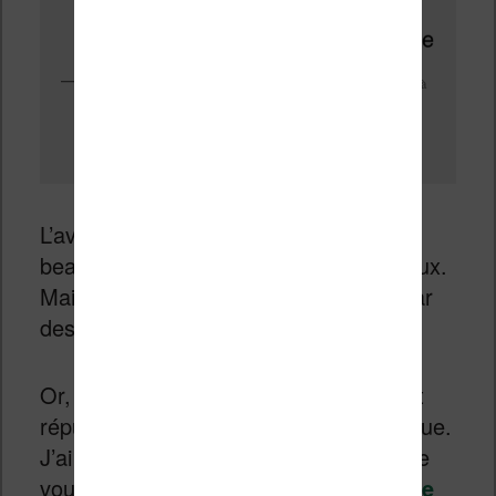
Sur l’écran de la liseuse la lumière est réfléchie avant d’arriver à
l’oeil ce qui n’est pas le cas sur la tablette et son écran « rétro
éclairé »
L’avantage c’est que la lumière est
beaucoup moins agressive pour les yeux.
Mais, cela reste de la lumière émise par
des LEDs.
Or, ces composants électroniques sont
réputés pour produire de la lumière bleue.
J’ai écrit un long article sur ce sujet que
vous pouvez lire ici :
liseuse et lumière