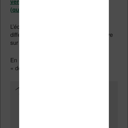
vendue chez Amazon à un éclairage
(qu’on peut donc désactiver)
.
L’éclairage présent sur une liseuse est
différent d’un rétroéclairage qu’on trouve
sur un smartphone ou une tablette.
En effet, la lumière ne vient pas de
« dessous » l’écran mais des côtés.