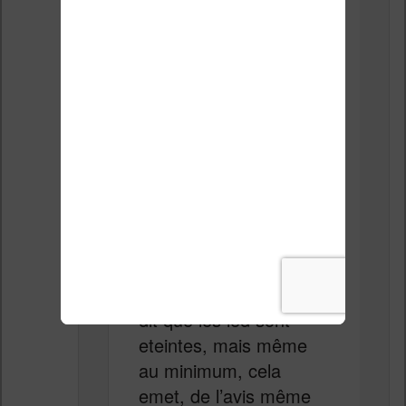
impossible de lire avec
une autre liseuse,
quelle qu elle soit.
Il est vraiment
dommage que les
autres marques ne
prennent pas en
compte ce paramètre
que je trouve
primordial.
Sur les kindle, on vous
dit que les led sont
eteintes, mais même
au minimum, cela
emet, de l’avis même