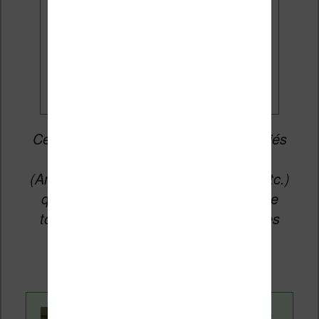
Je veux les meilleures
promos
Cet article peut contenir des liens affiliés
vers les sites partenaires du site
(Amazon, Fnac, Cultura, Boulanger, etc.)
qui permettent aux auteurs du site de
toucher une petite commission sur les
ventes de ces sites sans coût
supplémentaire pour vous.
Contenu rédigé par