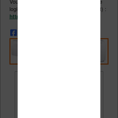
Vous pouvez télécharger directement le
logiciel Calibre sur le site officiel (gratuit) :
https://calibre-ebook.com/
Ne rate plus aucune
promo liseuse !
Rejoins 3500 lecteurs qui
reçoivent chaque mois les