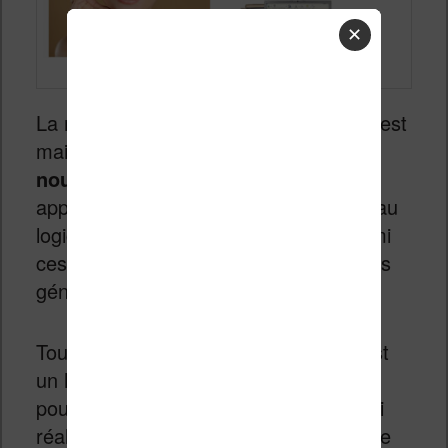
✕
La nouvelle version du logiciel
Calibre
est
maintenant disponible. Il s’agit d’
une
nouvelle mise à jour majeure
qui
apporte des changements importants au
logiciel de gestion de vos ebooks. Parmi
ces changements, j’ai noté deux choses
géniales !
Tout d’abord, je rappelle que Calibre est
un logiciel totalement gratuit que vous
pouvez utiliser sur votre ordinateur. J’ai
réalisé un guide de prise en main rapide