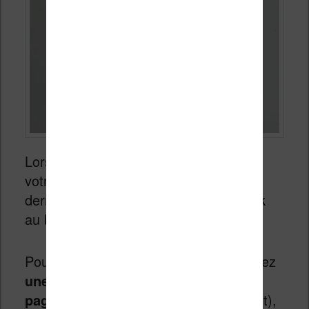
Lorsque vous importez un ebook dans
votre liseuse Kobo depuis Calibre, ce
dernier transforme automatique l’ebook
au bon format KEPUB.
Pour vous, cela veut dire que vous aurez
une meilleure gestion du nombre de
page
s d’un livre (un problème récurrent),