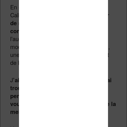
En complément à cette nouveauté,
Calibre propose maintenant
un moteur
de synthèse vocale beaucoup plus
convaincant
, la possibilité d’ajouter de
l’audio à vos ebooks lorsque vous les
modifiez depuis Calibre (via Piper TTS),
une amélioration du lecteur d’ebooks et
de la conversion en PDF.
J
’ai essayé la synthèse vocale et je ai
trouvé une nette amélioration. Je
pense en faire un article dédié pour
vous expliquer comment l’utiliser de la
meilleure des façons possibles.