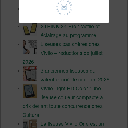
Pourquoi les liseuses sont si
chères ?
XTEINK X4 Pro : tactile et
éclairage au programme
Liseuses pas chères chez
Vivlio – réductions de juillet
2026
3 anciennes liseuses qui
valent encore le coup en 2026
Vivlio Light HD Color : une
liseuse couleur compacte à
prix défiant toute concurrence chez
Cultura
La liseuse Vivlio One est un