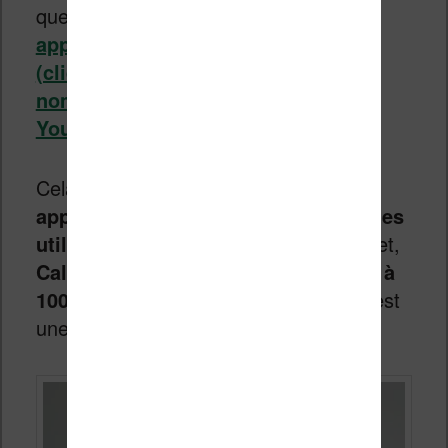
que
vous pouvez consulter pour
apprendre les bases de ce logiciel
(cliquez ici)
. Et il y a aussi de
nombreuses vidéos sur la chaîne
Youtube
.
Cela étant dit,
ce logiciel Calibre 8
apporte un élément important pour les
utilisateurs de liseuses Kobo
. En effet,
Calibre prend maintenant en charge à
100% le format d’ebook KEPUB
qui est
une spécificité chez Kobo.