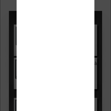
des
articles
Promotions sur les liseuses :
Vivlio Light HD Color +
HOUSSE
réduction de 15€
Voir sur Cultura.com
Vivlio Light Zen + HOUSSE à
99,99€
129,99€
Voir sur Boulanger
Les accessibles :
Vivlio Light Zen