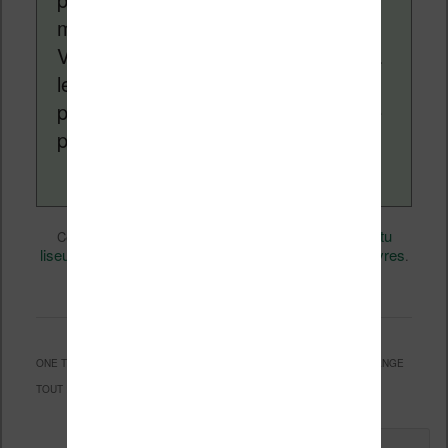
monde des liseuses (Kindle, Kobo,
Vivlio, etc) et faire la promotion de la
lecture (numérique ou non). Vous
pouvez en savoir plus en lisant notre
page
a propos
.
eBooks
Nicolas (actu
Ce contenu a été publié dans
par
liseuse, ebook, etc)
Calibre
Kobo
Livres
, et marqué avec
,
,
.
permalien
Mettez-le en favori avec son
.
ONE THOUGHT ON “
UTILISATEUR DE LISEUSE KOBO : CALIBRE 8 CHANGE
TOUT ! (EN MIEUX)
”