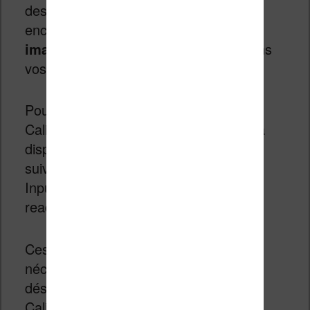
des
statistiques
plus complètes ou
encore
une meilleure gestion des
images et illustrations
présentes dans
vos livres numériques.
Pour les utilisateurs plus anciens de
Calibre, ces fonctionnalités étaient déjà
disponibles en installant les plugins
suivant : KoboTouch Extended, KEPUB
Input/Output et KEPUB Metadata
reader/writer.
Ces plugins ne sont donc plus
nécessaires et vous pouvez les
désinstaller lorsque vous mettre à jour
Calibre vers la version 8.