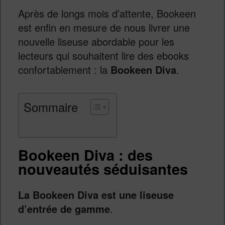
Après de longs mois d’attente, Bookeen
est enfin en mesure de nous livrer une
nouvelle liseuse abordable pour les
lecteurs qui souhaitent lire des ebooks
confortablement : la
Bookeen Diva
.
Sommaire
Bookeen Diva : des
nouveautés séduisantes
La Bookeen Diva est une liseuse
d’entrée de gamme
.