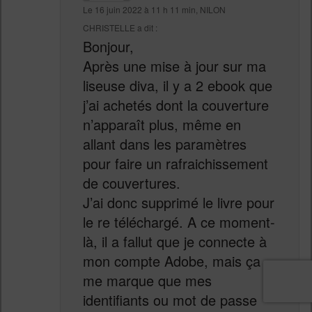
Le
16 juin 2022 à 11 h 11 min
,
NILON
CHRISTELLE
a dit :
Bonjour,
Après une mise à jour sur ma
liseuse diva, il y a 2 ebook que
j’ai achetés dont la couverture
n’apparaît plus, même en
allant dans les paramètres
pour faire un rafraichissement
de couvertures.
J’ai donc supprimé le livre pour
le re téléchargé. A ce moment-
là, il a fallut que je connecte à
mon compte Adobe, mais ça
me marque que mes
identifiants ou mot de passe