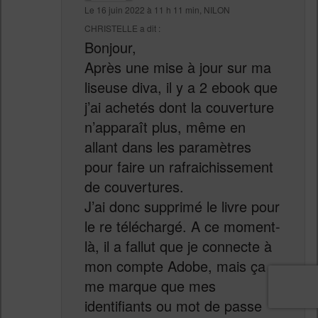
Le
16 juin 2022 à 11 h 11 min
,
NILON
CHRISTELLE
a dit :
Bonjour,
Après une mise à jour sur ma
liseuse diva, il y a 2 ebook que
j’ai achetés dont la couverture
n’apparaît plus, même en
allant dans les paramètres
pour faire un rafraichissement
de couvertures.
J’ai donc supprimé le livre pour
le re téléchargé. A ce moment-
là, il a fallut que je connecte à
mon compte Adobe, mais ça
me marque que mes
identifiants ou mot de passe