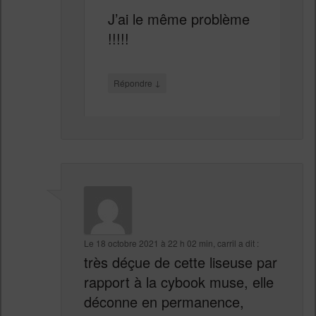
J’ai le même problème
!!!!!
↓
Répondre
Le
18 octobre 2021 à 22 h 02 min
,
carril
a dit :
très déçue de cette liseuse par
rapport à la cybook muse, elle
déconne en permanence,