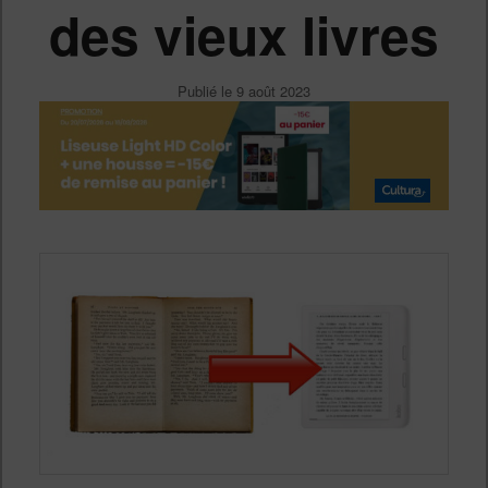
des vieux livres
Publié le
9 août 2023