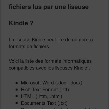
fichiers lus par une liseuse
Kindle ?
La liseuse Kindle peut lire de nombreux
formats de fichiers.
Voici la liste des formats informatiques
compatibles avec les liseuses Kindle :
Microsoft Word (.doc, .docx)
Rich Text Format (.rtf)
HTML (.htm, .html)
Documents Text (.txt)