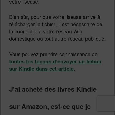
votre liseuse.
Bien sûr, pour que votre liseuse arrive à
télécharger le fichier, il est nécessaire de
la connecter à votre réseau Wifi
domestique ou tout autre réseau publique.
Vous pouvez prendre connaissance de
toutes les façons d’envoyer un fichier
sur Kindle dans cet article
.
J’ai acheté des livres Kindle
sur Amazon, est-ce que je