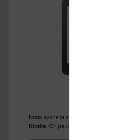
Nous avons la chance d’avoir deux liseuses
. On peut donc les
et voir 
Kindle
comparer