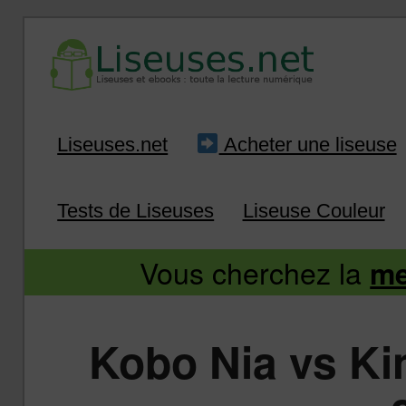
Liseuse et ebook : tout savoir
Infos sur les liseuses
Aller
Aller
Liseuses.net
Acheter une liseuse
au
au
Tests de Liseuses
Liseuse Couleur
contenu
contenu
Vous cherchez la
me
principal
secondaire
Kobo Nia vs Kin