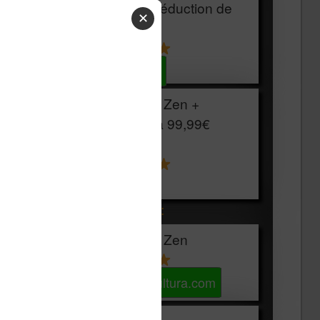
HOUSSE
réduction de
✕
15€
Voir sur Cultura.com
Vivlio Light Zen +
HOUSSE à
99,99€
129,99€
Voir sur Boulanger
Les accessibles :
Vivlio Light Zen
Voir sur Cultura.com