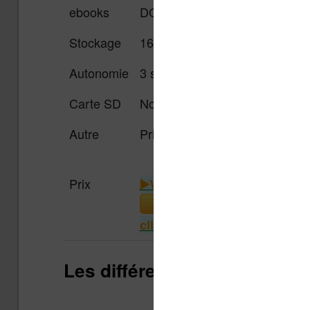
ebooks
DOCX, JPEG, GIF, PNG, BMP c
Stockage
16 Go (9000 ebooks)
Autonomie
3 semaines environ
Carte SD
Non
Autre
Prime Reading, Abonnement K
Prix
Voir le prix sur Amazon.fr
Les différences entre la Kob