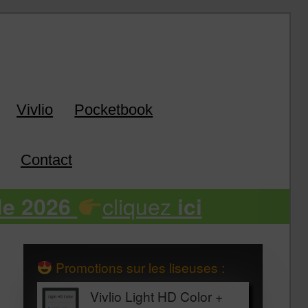
k
Vivlio
Pocketbook
Contact
cliquez
de 2026
ici
Promotions sur les liseuses :
Vivlio Light HD Color +