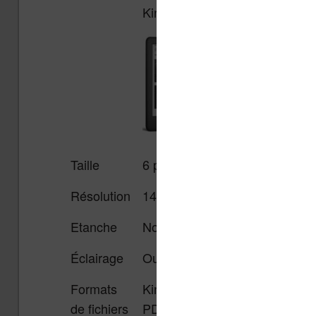
Kindle 2022
Taille
6 pouces, tactile, éclairé
Résolution
1448 x 1072 pixels
Etanche
Non
Éclairage
Oui
Formats
Kindle Format 8 (AZW3), Kind
de fichiers
PDF, MOBI non protégé, PRC 