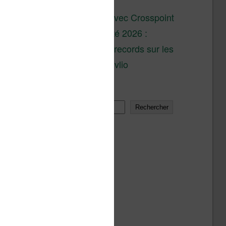
son lancement
XTEINK X4 : test avec Crosspoint
Soldes d’été 2026 :
réductions records sur les
liseuses Kobo et Vivlio
Rechercher
Rechercher