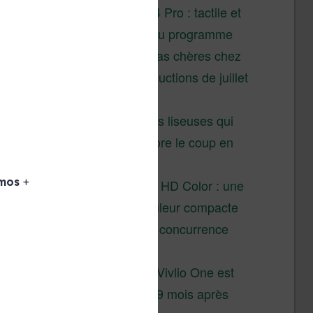
XTEINK X4 Pro : tactile et
éclairage au programme
Liseuses pas chères chez
Vivlio – réductions de juillet
2026
3 anciennes liseuses qui
valent encore le coup en
2026
Vivlio Light HD Color : une
liseuse couleur compacte
à prix défiant toute concurrence
chez Cultura
La liseuse Vivlio One est
un succès 9 mois après