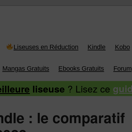
 Kindle, Kobo, Vivlio, Pocketboo
Liseuses en Réduction
Kindle
Kobo
Mangas Gratuits
Ebooks Gratuits
Forum
? Lisez ce
illeure
liseuse
gui
dle : le comparatif