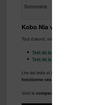
Sommaire
Kobo Nia vs Kindle
Tout d’abord, vous trouverez des tests comple
Test de la nouvelle Kindle 2022
Test de la Kobo Nia
Lire les tests et consulter les vidéos reste 
fonctionne ces liseuses et voir s’il y en a
Voici le
comparatif en vidéo (en prime vous 