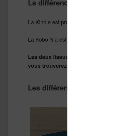
La différence de prix
La Kindle est proposée à 99,99 € (mais il y a 
La Kobo Nia est proposée à 99,99 €.
Les deux liseuses sont donc au même pri
vous trouverez parfois sur ces machines)
Les différences de design