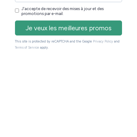
Kobo Nia
6 pouces, tactile, éclairé
1024 x 768 pixels
Non
Oui
le (AZW), TXT,
EPUB, EPUB3, PDF, MOBI,
natif ; HTML, DOC,
JPEG, GIF, PNG, BMP, TIFF,