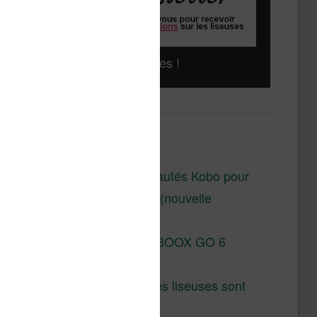
Liseuses pas chères !
Derniers articles :
Les nouveautés Kobo pour
la fin 2026 (nouvelle
liseuse)
Test de la BOOX GO 6
Gen II
Pourquoi les liseuses sont
si chères ?