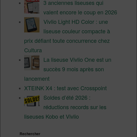
3 anciennes liseuses qui
valent encore le coup en 2026
Vivlio Light HD Color : une
liseuse couleur compacte à
prix défiant toute concurrence chez
Cultura
La liseuse Vivlio One est un
succès 9 mois après son
lancement
XTEINK X4 : test avec Crosspoint
Soldes d’été 2026 :
réductions records sur les
liseuses Kobo et Vivlio
Rechercher