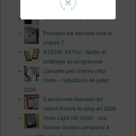
fin 2026 (nouvelle liseuse)
Test de la BOOX GO 6 Gen II
Pourquoi les liseuses sont si
chères ?
XTEINK X4 Pro : tactile et
éclairage au programme
Liseuses pas chères chez
Vivlio – réductions de juillet
2026
3 anciennes liseuses qui
valent encore le coup en 2026
Vivlio Light HD Color : une
liseuse couleur compacte à