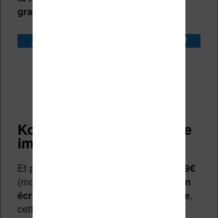
grand bruit.
Acheter la liseuse Kobo Clara BW
Kobo Clara BW chez Fnac
Kobo Clara BW chez Boulanger
Kobo Clara BW : une offre
imbattable !
Et pourtant, avec
son prix mini de 139€
(moins que la version précédente) et
un
écran à encre électronique améliorée
,
cette nouvelle Kobo possède tous les