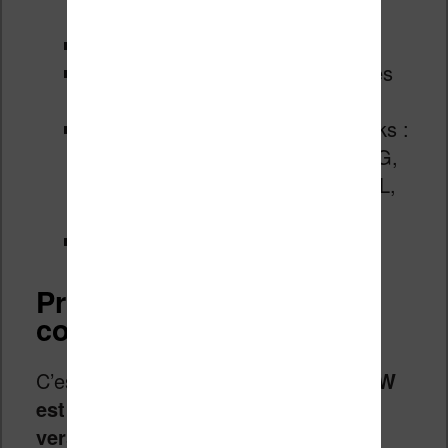
filtre de la lumière bleue)
Liseuse étanche IPX8
Bluetooth pour la lecture des livres
audio
Compatibilité des formats d’ebooks :
EPUB, EPUB3, PDF, MOBI, JPEG,
GIF, PNG, BMP, TIFF, TXT, HTML,
RTF, CBZ, CBR
Wifi
Prix, disponibilité et
conseil d’achat
C’est bien simple,
cette Kobo Clara BW
est meilleure que la précédente
version et moins chère !