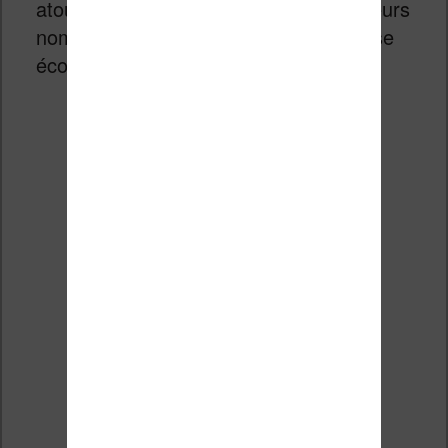
atours pour s’imposer auprès des lecteurs
nomades qui cherche une bonne liseuse
économique dans un petit format.