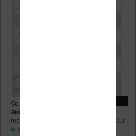
*
Nom
*
E-mail
Site web
Enregistrer mon nom, mon e-mail et mon site dans le
navigateur pour mon prochain commentaire.
Ce site utilise
Akismet pour
réduire les indésirables.
En savoir plus sur
la façon dont les données de vos