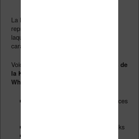
La liseuse n’innove que très peu et
reprend le format de la Clara 2E avec
laquelle elle partage de nombreuses
caractéristiques.
Voici
les caractéristiques techniques de
la Kobo Clara BW (pour Black &
White)
:
Ecran à encre électronique 6 pouces
E Ink Carta 1300 Hd de dernière
génération
16 Go de stockage pour les ebooks
Eclairage ComfortLight Pro (avec