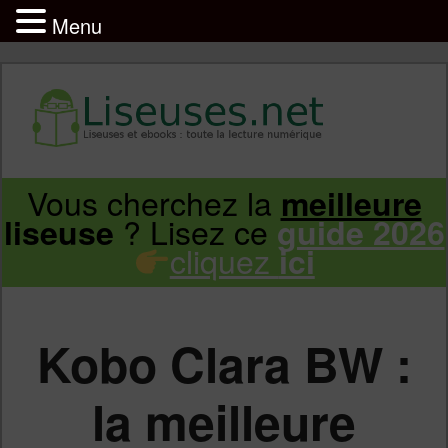
Menu
Liseuse et ebook : tout savoir
Infos sur les liseuses Kindle, Kobo,
Vous cherchez la
meilleure
Aller
Aller
Vivlio, Pocketbook
? Lisez ce
liseuse
guide 2026
cliquez
ici
au
au
contenu
contenu
Kobo Clara BW :
principal
secondaire
la meilleure