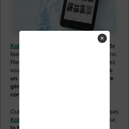
✕
Kobo
frappe fort en sortant une nouvelle
liseuse 6 pouces avec écran noir et blanc.
Rien de neuf vous me direz ? Détrompez
vous,
cette liseuse est proposée avec
un écran E Ink Carta 1300 de dernière
génération à un prix défiant toute
concurrence
.
Outre les sorties remarquées des liseuses
Kobo Libra Colour
et Kobo Clara Colour,
la Kobo Clara BW arrive sans faire