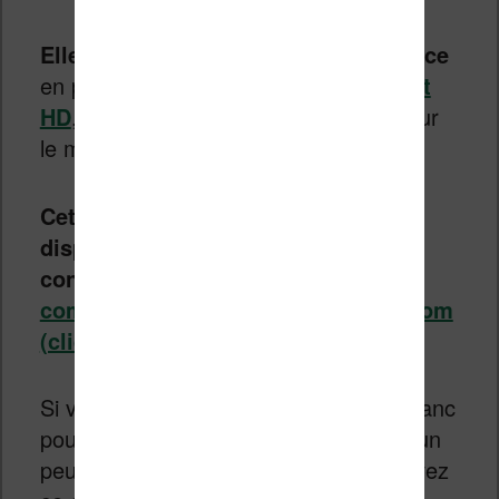
Elle vient donc écraser la concurrence
en proposant mieux que la
Vilvio Light
HD
, par exemple, pour moins cher (pour
le moment).
Cette liseuse Kobo Clara BW sera
disponible le 30 avril 2024 au prix
conseillé de 139€
.
Vous pouvez
commander cette liseuse sur fnac.com
(cliquez ici)
Si vous cherchez une liseuse noir et blanc
pour lire des romans et la transporter un
peu partout sans vous ruiner, vous savez