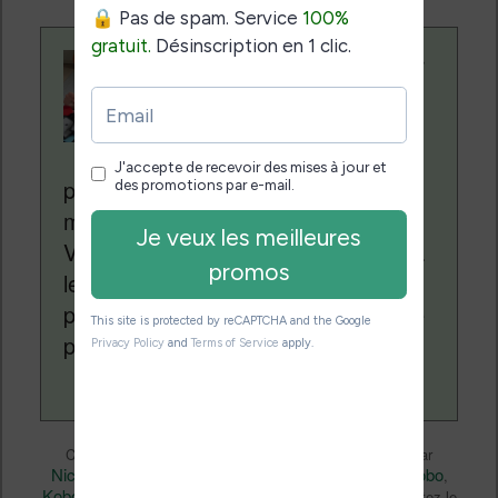
Contenu rédigé par
Nicolas. Le site
Liseuses.net existe
depuis plus de 14 ans
pour vous aider à naviguer dans le
monde des liseuses (Kindle, Kobo,
Vivlio, etc) et faire la promotion de la
lecture (numérique ou non). Vous
pouvez en savoir plus en lisant notre
page
a propos
.
Liseuses et eReader
Ce contenu a été publié dans
par
Nicolas (actu liseuse, ebook, etc)
Kobo
, et marqué avec
,
Kobo Clara 2E
Kobo Clara BW
Kobo Clara HD
,
,
. Mettez-le